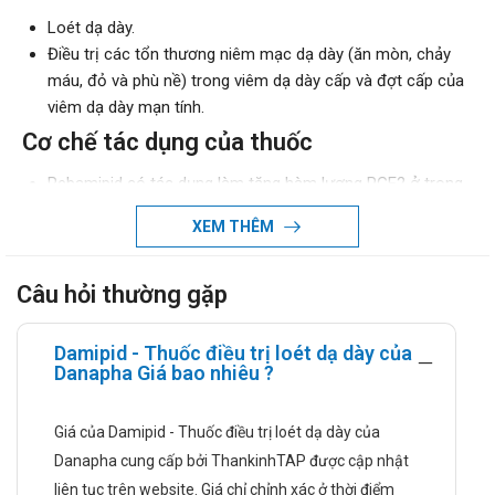
Loét dạ dày.
Điều trị các tổn thương niêm mạc dạ dày (ăn mòn, chảy
máu, đỏ và phù nề) trong viêm dạ dày cấp và đợt cấp của
viêm dạ dày mạn tính.
Cơ chế tác dụng của thuốc
Rebamipid có tác dụng làm tăng hàm lượng PGE2 ở trong
niêm mạc dạ dày, giúp bảo vệ khỏi những tổn thương do
XEM THÊM
ethanol hay các chất axit mạnh hoặc bazơ mạnh.
Rebamipid còn làm tăng lượng chất nhầy ở trong dạ dày
bằng cách thúc đẩy sự hoạt động enzyme nhằm tổng hợp
Câu hỏi thường gặp
glycoprotein. Bên cạnh đó, rebamipid cũng làm tăng lưu
lượng máu đến niêm mạc dạ dày sau khi bị tổn thương.
Damipid - Thuốc điều trị loét dạ dày của
Danapha Giá bao nhiêu ?
Hướng dẫn sử dụng
Liều dùng và cách dùng:
Giá của Damipid - Thuốc điều trị loét dạ dày của
Danapha cung cấp bởi ThankinhTAP được cập nhật
Liều dùng:
liên tục trên website. Giá chỉ chỉnh xác ở thời điểm