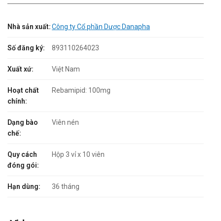
Nhà sản xuất:
Công ty Cổ phần Dược Danapha
Số đăng ký:
893110264023
Xuất xứ:
Việt Nam
Hoạt chất
Rebamipid: 100mg
chính:
Dạng bào
Viên nén
chế:
Quy cách
Hộp 3 vỉ x 10 viên
đóng gói:
Hạn dùng:
36 tháng