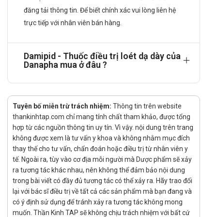
đăng tải thông tin. Để biết chính xác vui lòng liên hệ
Loét dạ dày: Liều rebamipid thường dùng cho người lớn
là 100 mg (1 viên nén Damipid), 3 lần/ngày bằng đường
trực tiếp với nhân viên bán hàng.
uống vào buổi sáng, buổi tối và trước khi đi ngủ.
Điều trị các thương tổn niêm mạc dạ dày (ăn mòn,
Damipid - Thuốc điều trị loét dạ dày của
chảy máu, đỏ và phù nề) trong viêm dạ dày cấp và đợt
Danapha mua ở đâu ?
cấp của viêm dạ dày mạn tính: Liều rebamipid thường
dùng cho người lớn là 100 mg (1 viên nén Damipid), 3
lần/ngày bằng đường uống.
Cách dùng:
Tuyên bố miễn trừ trách nhiệm:
Thông tin trên website
thankinhtap.com chỉ mang tính chất tham khảo, được tổng
Thuốc dùng đường uống.
hợp từ các nguồn thông tin uy tín. Vì vậy. nội dung trên trang
Đối tượng sử dụng:
không được xem là tư vấn y khoa và không nhằm mục đích
thay thế cho tư vấn, chẩn đoán hoặc điều trị từ nhân viên y
tế. Ngoài ra, tùy vào cơ địa mỗi người mà Dược phẩm sẽ xảy
Người trưởng thành và trẻ em mắc bệnh kể trên nhận
ra tương tác khác nhau, nên không thể đảm bảo nội dung
được chỉ định của bác sĩ.
trong bài viết có đầy đủ tương tác có thể xảy ra. Hãy trao đổi
Chống chỉ định
lại với bác sĩ điều trị về tất cả các sản phẩm mà bạn đang và
có ý định sử dụng để tránh xảy ra tương tác không mong
Thuốc Damipid chống chỉ định dùng trong trường hợp sau/ không
muốn. Thần Kinh TAP sẽ không chịu trách nhiệm với bất cứ