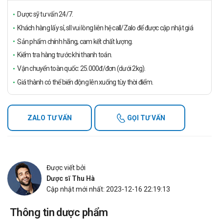
Dược sỹ tư vấn 24/7.
Khách hàng lấy sỉ, sll vui lòng liên hệ call/Zalo để được cập nhật giá
Sản phẩm chính hãng, cam kết chất lượng.
Kiểm tra hàng trước khi thanh toán.
Vận chuyển toàn quốc: 25.000đ/đơn (dưới 2kg).
Giá thành có thể biến động lên xuống tùy thời điểm.
ZALO TƯ VẤN
GỌI TƯ VẤN
Được viết bởi
Dược sĩ Thu Hà
Cập nhật mới nhất: 2023-12-16 22:19:13
Thông tin dược phẩm