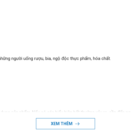
hững người uống rượu, bia, ngộ độc thực phẩm, hóa chất.
 dụng sản phẩm. Nếu có các biểu hiện bất thường xảy ra, cần đến nga
XEM THÊM