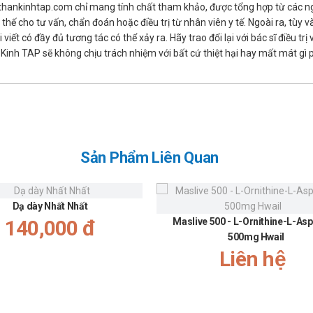
ể về những ảnh hưởng của Kehl đối với khả năng lái xe và vận hàn
thankinhtap.com chỉ mang tính chất tham khảo, được tổng hợp từ các nguồ
dụng.
hế cho tư vấn, chẩn đoán hoặc điều trị từ nhân viên y tế. Ngoài ra, tùy
iết có đầy đủ tương tác có thể xảy ra. Hãy trao đổi lại với bác sĩ điều t
inh TAP sẽ không chịu trách nhiệm với bất cứ thiệt hại hay mất mát gì
cao hoặc ẩm ướt, như trong phòng tắm.
arm)
Sản Phẩm Liên Quan
Dạ dày Nhất Nhất
140,000 đ
Maslive 500 - L-Ornithine-L-Asp
500mg Hwail
Liên hệ