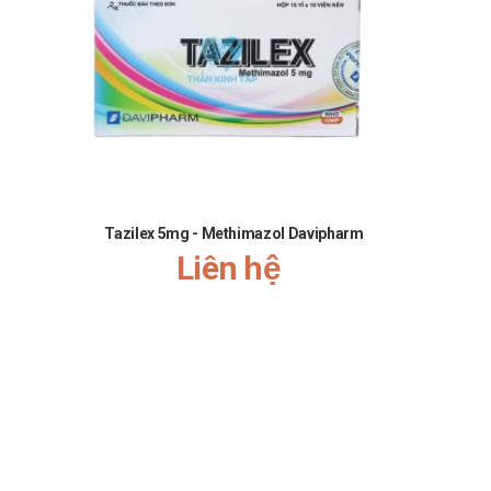
Tazilex 5mg - Methimazol Davipharm
Parokey
Liên hệ