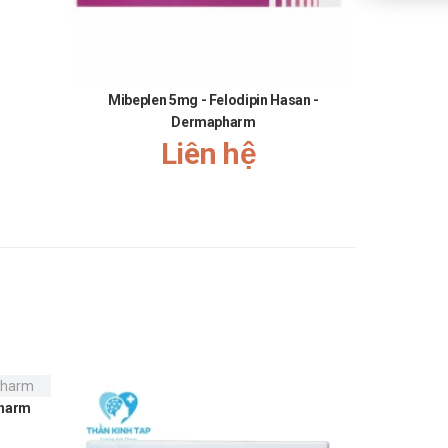
Mibeplen 5mg - Felodipin Hasan -
Soluxky
Dermapharm
Liên hệ
pharm