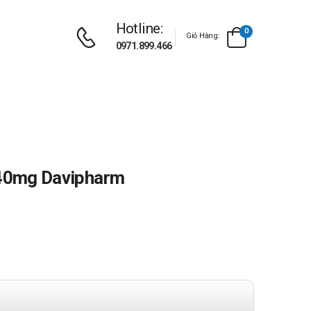
Hotline:
0
Giỏ Hàng:
0971.899.466
140mg Davipharm