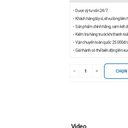
Dược sỹ tư vấn 24/7.
Khách hàng lấy sỉ, sll vui lòng liê
Sản phẩm chính hãng, cam kết ch
Kiểm tra hàng trước khi thanh toá
Vận chuyển toàn quốc: 25.000đ/đ
Giá thành có thể biến động lên xu
CHỌN
Video