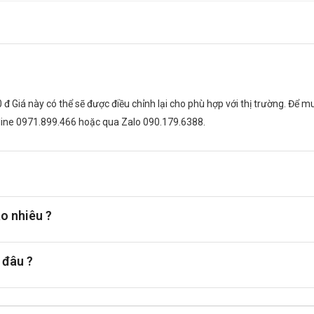
 chảy. Thuốc cũng có thể gây ngứa, nhức đầu, khó chịu, suy nhược, c
 đ Giá này có thể sẽ được điều chỉnh lại cho phù hợp với thị trường. Để
tline 0971.899.466 hoặc qua Zalo 090.179.6388.
 cách dùng, tác dụng phụ và các cảnh báo liên quan.
 định của bác sĩ. Không tự ý tăng hoặc giảm liều.
ảm sút hoặc có thể gây hại.
ệu quả điều trị và sức khỏe tổng thể.
o nhiêu ?
 đâu ?
on bú.