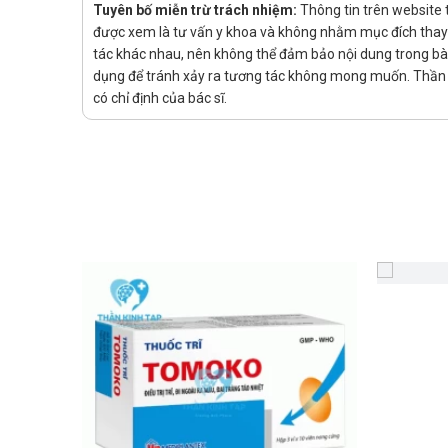
Lái xe và vận hành máy móc: Chưa có báo cáo cụ th
Tuyên bố miễn trừ trách nhiệm:
Thông tin trên website 
tham khảo ý kiến bác sĩ hoặc dược sĩ trước khi sử 
được xem là tư vấn y khoa và không nhằm mục đích thay t
tác khác nhau, nên không thể đảm bảo nội dung trong bài v
Cách bảo quản
dụng để tránh xảy ra tương tác không mong muốn. Thần K
có chỉ định của bác sĩ.
Bảo quản nơi khô ráo, tránh để ở nơi có nhiệt độ 
Để ở nơi an toàn, tránh xa tầm tay trẻ em.
Nhà sản xuất
Tên: Công ty TNHH dược phẩm Đạt Vi Phú ( Daviph
Xuất xứ: Việt Nam
Sản phẩm tương tự
Livercom
Taflieva 25mg
Kwangdong LiverX-10
Nguồn thông tin: dichvucong.dav.gov.vn/congbothuoc