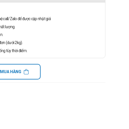
n hệ call/Zalo để được cập nhật giá
ất lượng.
n.
ơn (dưới 2kg).
ống tùy thời điểm.
 MUA HÀNG