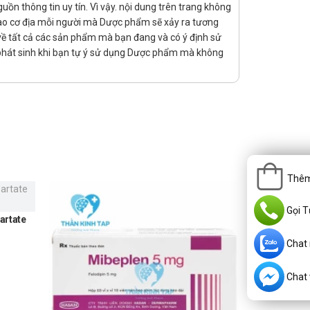
h máy móc. Tuy nhiên, để đảm bảo an toàn bạn cần
n thông tin uy tín. Vì vậy. nội dung trên trang không
 vào cơ địa mỗi người mà Dược phẩm sẽ xảy ra tương
rị về tất cả các sản phẩm mà bạn đang và có ý định sử
 phát sinh khi bạn tự ý sử dụng Dược phẩm mà không
Thêm
Gọi T
artate
Chat
Chat v