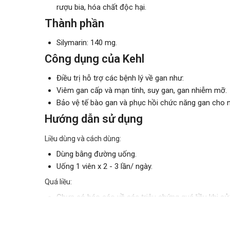
rượu bia, hóa chất độc hại.
Thành phần
Silymarin: 140 mg.
Công dụng của Kehl
Điều trị hỗ trợ các bệnh lý về gan như:
Viêm gan cấp và mạn tính, suy gan, gan nhiễm mỡ.
Bảo vệ tế bào gan và phục hồi chức năng gan cho n
Hướng dẫn sử dụng
Liều dùng và cách dùng:
Dùng bằng đường uống.
Uống 1 viên x 2 - 3 lần/ ngày.
Quá liều:
Chưa có báo cáo về các triệu chứng quá liều khi sử
pháp điều trị kịp thời.
Chống chỉ định