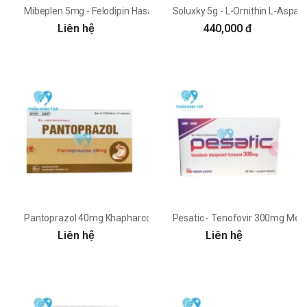
Mibeplen 5mg - Felodipin Hasan - Dermapharm
Soluxky 5g - L-Ornithin L-Aspar
Liên hệ
440,000 đ
Pantoprazol 40mg Khapharco
Pesatic - Tenofovir 300mg Med
Liên hệ
Liên hệ