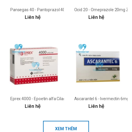
Pansegas 40 - Pantoprazol 40mg Medlac
Ocid 20 - Omeprazole 20mg Zy
Liên hệ
Liên hệ
Eprex 4000 - Epoetin alfa Cilag
Ascarantel 6 - Ivermectin 6mg
Liên hệ
Liên hệ
XEM THÊM