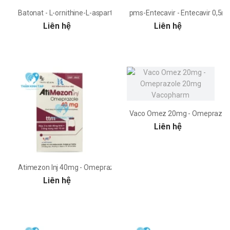
Batonat - L-ornithine-L-aspartate 400mg Phil Inter
pms-Entecavir - Entecavir 0,5
Liên hệ
Liên hệ
Vaco Omez 20mg - Omeprazol
Liên hệ
Atimezon Inj 40mg - Omeprazole 40mg tiêm An thiên
Liên hệ