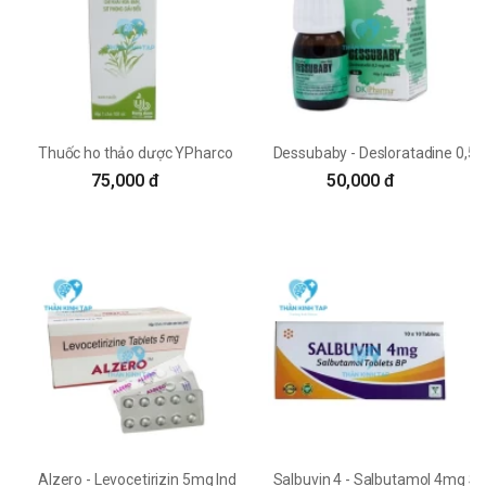
Thuốc ho thảo dược YPharco
Dessubaby - Desloratadine 0,
75,000 đ
50,000 đ
Alzero - Levocetirizin 5mg Indchemie
Salbuvin 4 - Salbutamol 4mg S