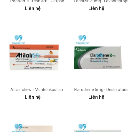
Podokid 100 con ếch - Cefpodoxim 100mg USP
Ledpizin 30mg - Levodropropi
Liên hệ
Liên hệ
Atilair chew - Montelukast 5mg An Thiên
Elarothene 5mg - Desloratadin 
Liên hệ
Liên hệ