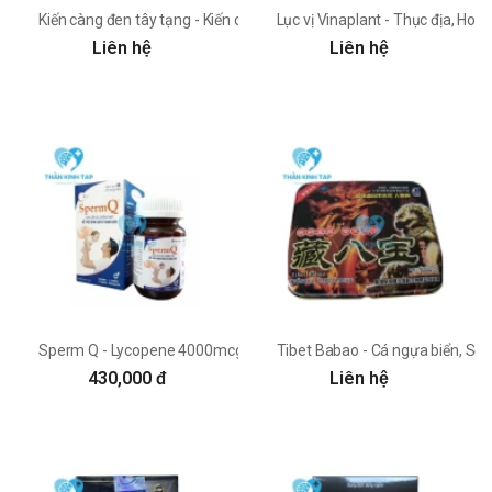
Kiến càng đen tây tạng - Kiến càng đen Lhasa YuKang
Lục vị Vinaplant - Thục địa, Ho
Liên hệ
Liên hệ
Sperm Q - Lycopene 4000mcg Mediplantex
Tibet Babao - Cá ngựa biển, Sơn
430,000 đ
Liên hệ