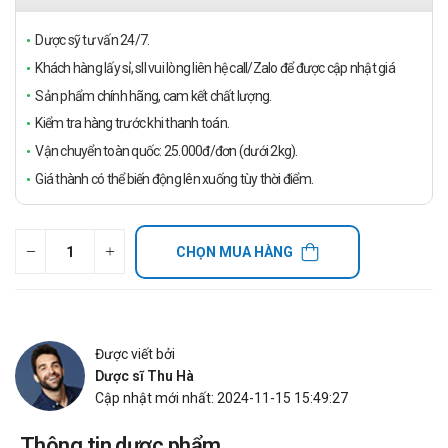
Dược sỹ tư vấn 24/7.
Khách hàng lấy sỉ, sll vui lòng liên hệ call/Zalo để được cập nhật giá
Sản phẩm chính hãng, cam kết chất lượng.
Kiểm tra hàng trước khi thanh toán.
Vận chuyển toàn quốc: 25.000đ/đơn (dưới 2kg).
Giá thành có thể biến động lên xuống tùy thời điểm.
CHỌN MUA HÀNG
Được viết bởi
Dược sĩ Thu Hà
Cập nhật mới nhất: 2024-11-15 15:49:27
Thông tin dược phẩm