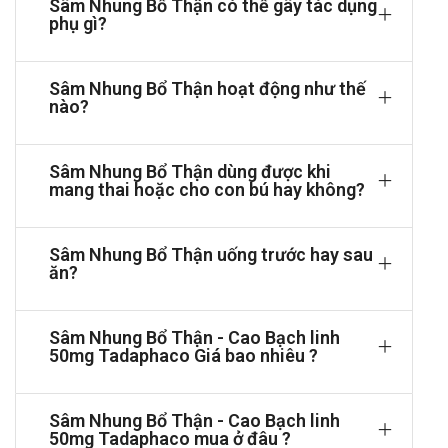
Sâm Nhung Bổ Thận có thể gây tác dụng
Cao Đương quy 5mg
phụ gì?
Bột Đông trùng hạ thảo (Cordyceps sinensis powder) 5mg
Chỉ định của Sâm Nhung Bổ Thận
Sâm Nhung Bổ Thận hoạt động như thế
nào?
Thận âm hư gây tiểu tiện nhiều lần, chân tay tê mỏi, đau
lưng, mỏi gối.
Nam giới di mộng tinh, xuất tinh sớm, yếu sinh lý, rối loạn
Sâm Nhung Bổ Thận dùng được khi
cương dương.
mang thai hoặc cho con bú hay không?
Nữ giới kinh nguyệt không đều, bốc hoả, đổ mồ hôi, sạm
da, nám má.
Sâm Nhung Bổ Thận uống trước hay sau
Chống chỉ định khi dùng Sâm Nhung Bổ
ăn?
Thận
Không sử dụng thuốc Sâm Nhung Bổ Thận cho người bị
Sâm Nhung Bổ Thận - Cao Bạch linh
mẫn cảm với bất kì thành phần nào của thuốc.
50mg Tadaphaco Giá bao nhiêu ?
Cách dùng và liều dùng của Sâm Nhung
Bổ Thận
Sâm Nhung Bổ Thận - Cao Bạch linh
50mg Tadaphaco mua ở đâu ?