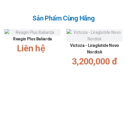
Lời khuyên về dinh dưỡng
Sản Phẩm Cùng Hãng
Để hỗ trợ chức năng thận và tăng cường hiệu quả của
Sâm Nhung Bổ Thận, nên bổ sung vào chế độ ăn các thực
phẩm giàu chất xơ như rau xanh, trái cây tươi và ngũ cốc
Reagin Plus Baliarda
nguyên hạt. Hạn chế tiêu thụ thực phẩm chứa nhiều muối,
Liên hệ
Victoza - Liraglutide Novo
đường và chất béo bão hòa để giảm gánh nặng cho thận.
Nordisk
Ngoài ra, nên uống đủ nước hàng ngày và tránh sử dụng
3,200,000 đ
rượu bia, thuốc lá để duy trì sức khỏe thận tốt nhất.