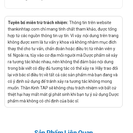
Cách dùng:
Dùng theo đường uống
Liều dùng:
Tuyên bố miễn trừ trách nhiệm:
Thông tin trên website
Uống trước khi ăn 30 phút hoặc sau ăn 1 tiếng.
thankinhtap.com chỉ mang tính chất tham khảo, được tổng
Người lớn: Mỗi lần 2 – 3 viên, ngày uống 2 lần.
hợp từ các nguồn thông tin uy tín. Vì vậy. nội dung trên trang
Dùng theo đợt từ 2 – 3 tháng.
không được xem là tư vấn y khoa và không nhằm mục đích
thay thế cho tư vấn, chẩn đoán hoặc điều trị từ nhân viên y
Tương tác
tế. Ngoài ra, tùy vào cơ địa mỗi người mà Dược phẩm sẽ xảy
ra tương tác khác nhau, nên không thể đảm bảo nội dung
Thuốc hạ đường huyết: Sâm Nhung Bổ Thận có thể ảnh
trong bài viết có đầy đủ tương tác có thể xảy ra. Hãy trao đổi
hưởng đến mức đường huyết; do đó, người đang dùng
lại với bác sĩ điều trị về tất cả các sản phẩm mà bạn đang và
thuốc hạ đường huyết nên tham khảo ý kiến bác sĩ trước
có ý định sử dụng để tránh xảy ra tương tác không mong
khi sử dụng.
muốn. Thần Kinh TAP sẽ không chịu trách nhiệm với bất cứ
Thuốc chống đông máu: Một số thành phần trong sản
thiệt hại hay mất mát gì phát sinh khi bạn tự ý sử dụng Dược
phẩm có thể tác động đến quá trình đông máu, cần thận
phẩm mà không có chỉ định của bác sĩ.
trọng khi dùng cùng thuốc chống đông.
Thuốc điều trị huyết áp: Sản phẩm có thể ảnh hưởng đến
huyết áp; người dùng thuốc điều trị huyết áp nên theo dõi
chặt chẽ khi sử dụng đồng thời.
Sản Phẩm Liên Quan