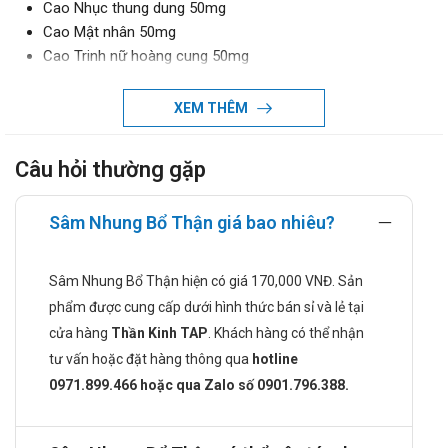
Cao Nhục thung dung 50mg
Cao Mật nhân 50mg
Cao Trinh nữ hoàng cung 50mg
Cao Hoài sơn 40mg
Cao Thục địa 35mg
XEM THÊM
Cao Thỏ ty tử 30mg
Cao Hà thủ ô đỏ 25mg
Câu hỏi thường gặp
Cao Tục đoạn 25mg
Cao Câu kỷ tử 25mg
Sâm Nhung Bổ Thận giá bao nhiêu?
Cao Bách hợp 20mg
Cao Cam thảo 20mg
Cao Đỗ trọng 20mg
Sâm Nhung Bổ Thận hiện có giá 170,000 VNĐ. Sản
Cao Liên nhục 10mg
phẩm được cung cấp dưới hình thức bán sỉ và lẻ tại
Cao Đẳng sâm 10mg
cửa hàng
Thần Kinh TAP
. Khách hàng có thể nhận
Cao Bạch truật 10mg
tư vấn hoặc đặt hàng thông qua
hotline
Cao Cấu tích 10mg
0971.899.466 hoặc qua Zalo số 0901.796.388.
Cao Trạch tả 10mg
Cao Xuyên khung 10mg
Bột Nhung hươu 5mg