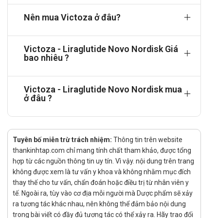
phẩm. Nếu có các biểu hiện bất thường xảy ra, cần đến ngay
Nên mua Victoza ở đâu?
cơ sở y tế gần nhất để được theo dõi và có giải pháp điều trị
kịp thời.
Chống chỉ định
Victoza - Liraglutide Novo Nordisk Giá
bao nhiêu ?
Victoza không sử dụng trong trường hợp:
Đối tượng mẫn cảm với thành phần sản phẩm.
Victoza - Liraglutide Novo Nordisk mua
ở đâu ?
Chống chỉ định với các trường hợp bệnh nhân hoặc người nhà
bệnh nhân bị ung thư biểu mô tuyến giáp thể tủy.
Tác dụng phụ của Victoza
Tuyên bố miễn trừ trách nhiệm:
Thông tin trên website
Rất thường gặp: buồn nôn, tiêu chảy.
thankinhtap.com chỉ mang tính chất tham khảo, được tổng
hợp từ các nguồn thông tin uy tín. Vì vậy. nội dung trên trang
Thường gặp: đường hô hấp trên bị nhiễm khuẩn, chóng mặt,
không được xem là tư vấn y khoa và không nhằm mục đích
tăng nhịp tim, nôn, giảm sự ngon miệng,mệt mỏi, hạ đường
thay thế cho tư vấn, chẩn đoán hoặc điều trị từ nhân viên y
huyết, chán ăn, nhức đầu, khó tiêu, đau vùng bụng trên, táo
tế. Ngoài ra, tùy vào cơ địa mỗi người mà Dược phẩm sẽ xảy
bón, trào ngược dạ dày-thực quản, đau răng, viêm dạ dày, đầy
ra tương tác khác nhau, nên không thể đảm bảo nội dung
hơi, chướng bụng,nổi ban, phản ứng tại chỗ tiêm.
trong bài viết có đầy đủ tương tác có thể xảy ra. Hãy trao đổi