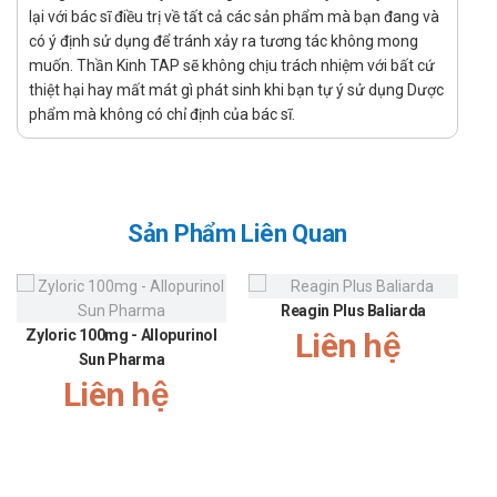
lại với bác sĩ điều trị về tất cả các sản phẩm mà bạn đang và
Ít gặp: suy thận cấp tính, nổi mề đay, suy thận,mất nước, khó
có ý định sử dụng để tránh xảy ra tương tác không mong
chịu toàn thân.
muốn. Thần Kinh TAP sẽ không chịu trách nhiệm với bất cứ
Hiếm gặp: bệnh nhân có thể gặp tình trạng tắc ruột, phản ứng
thiệt hại hay mất mát gì phát sinh khi bạn tự ý sử dụng Dược
phản vệ.
phẩm mà không có chỉ định của bác sĩ.
Rất hiếm gặp : bệnh nhân bị viêm tụy.
Cảnh báo khi sử dụng
Đọc kỹ hướng dẫn sử dụng để hiểu rõ về liều lượng, cách dùng,
Sản Phẩm Liên Quan
tác dụng phụ và các cảnh báo liên quan.
Tuân thủ dùng đúng liều lượng và thời gian theo chỉ định của
Reagin Plus Baliarda
bác sĩ. Không tự ý tăng hoặc giảm liều.
Zyloric 100mg - Allopurinol
Liên hệ
Không sử dụng khi đã hết hạn, vì hiệu quả có thể giảm sút
Sun Pharma
hoặc có thể gây hại.
Liên hệ
Thực hiện chế độ ăn uống lành mạnh để nâng cao hiệu quả
điều trị và sức khỏe tổng thể.
Tương tác