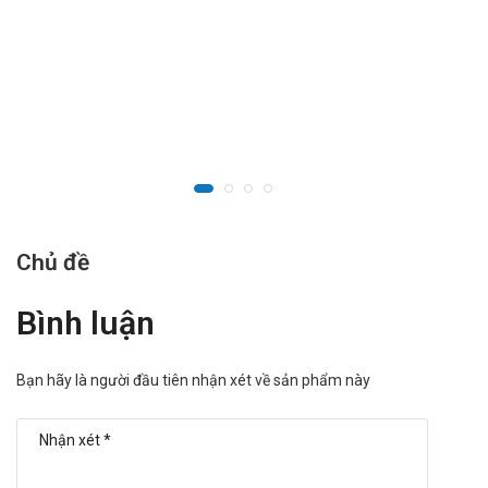
Tên: Novo Nordisk.
Xuất xứ: Đan Mạch.
Sản phẩm tương tự
Meyersiliptin 25
Staclazide 30 MR
Dapzin-5
Dapaflix-10
Empaone 25
Chủ đề
Nguồn thông tin: dichvucong.dav.gov.vn/congbothuoc
Bình luận
Bạn hãy là người đầu tiên nhận xét về sản phẩm này