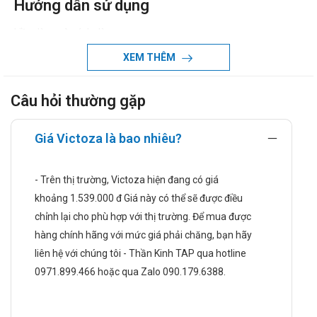
Hướng dẫn sử dụng
Liều dùng và cách dùng:
Dùng bằng đường tiêm dưới da (phần trên cánh tay, bụng,
XEM THÊM
đùi). Việc dùng Victoza 6mg/ml không phụ thuộc vào bữa ăn
và có thể thay đổi vị trí tiêm trong quá trình điều trị bằng
Câu hỏi thường gặp
Victoza 6mg/ml.
Liều dùng khuyến cáo cho bệnh nhân đái tháo đường typ 2 :
Giá Victoza là bao nhiêu?
thời gian đầu dùng thuốc, tiêm 0,6mg/ngày, trong vòng 7
ngày.
- Trên thị trường, Victoza hiện đang có giá
Sau đó tùy theo mức độ dung nạp thuốc mà bệnh nhân có thể
khoảng 1.539.000 đ Giá này có thể sẽ được điều
tăng liều theo hướng dẫn của bác sĩ, có thể dùng liều 1,2-
chỉnh lại cho phù hợp với thị trường. Để mua được
1,8mg/ngày.
hàng chính hãng với mức giá phải chăng, bạn hãy
Victoza 6mg/ml có thể dùng phối hợp chung với metformin
liên hệ với chúng tôi - Thần Kinh TAP qua hotline
và/hay sulphonylurea.
0971.899.466 hoặc qua Zalo 090.179.6388.
Quá liều:
Chưa có báo cáo về các triệu chứng quá liều khi sử dụng sản