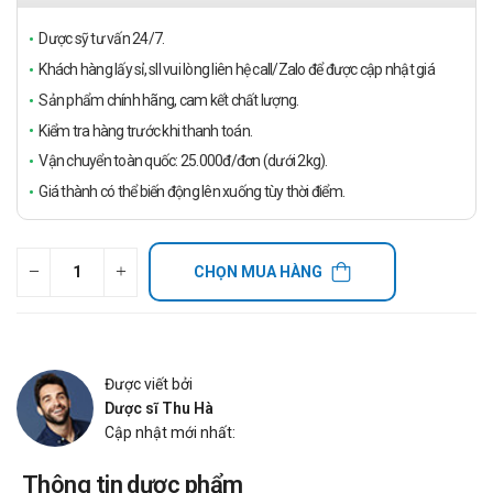
Dược sỹ tư vấn 24/7.
Khách hàng lấy sỉ, sll vui lòng liên hệ call/Zalo để được cập nhật giá
Sản phẩm chính hãng, cam kết chất lượng.
Kiểm tra hàng trước khi thanh toán.
Vận chuyển toàn quốc: 25.000đ/đơn (dưới 2kg).
Giá thành có thể biến động lên xuống tùy thời điểm.
CHỌN MUA HÀNG
Được viết bởi
Dược sĩ Thu Hà
Cập nhật mới nhất:
Thông tin dược phẩm