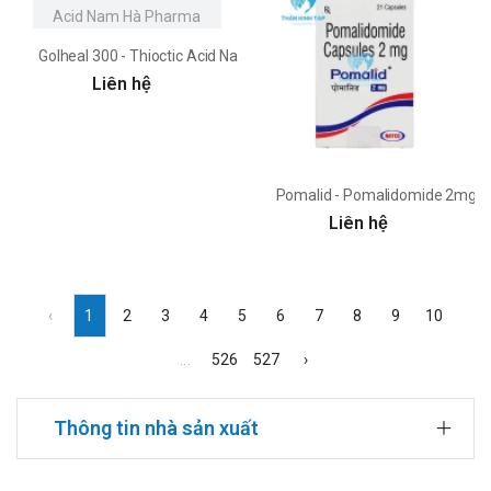
Golheal 300 - Thioctic Acid Nam Hà Pharma
Liên hệ
Pomalid - Pomalidomide 2mg 
Liên hệ
‹
1
2
3
4
5
6
7
8
9
10
...
526
527
›
Thông tin nhà sản xuất