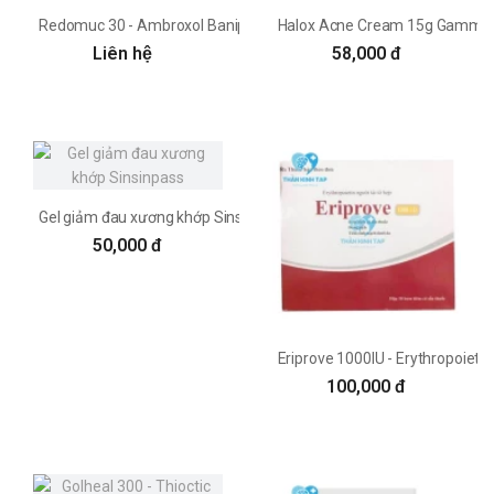
Redomuc 30 - Ambroxol Baniphar
Halox Acne Cream 15g Gamma 
Liên hệ
58,000 đ
Gel giảm đau xương khớp Sinsinpass
50,000 đ
Eriprove 1000IU - Erythropoiet
100,000 đ