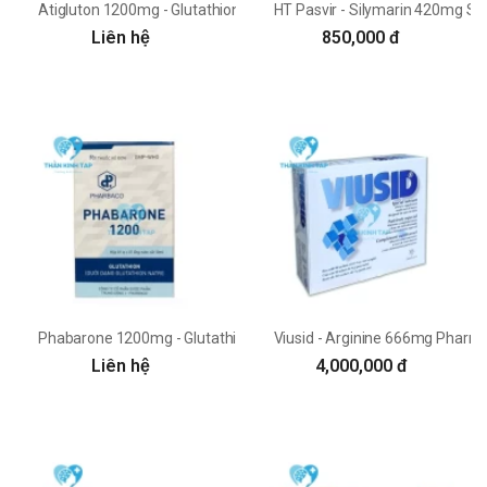
Atigluton 1200mg - Glutathion 1200mg tiêm truyền An thiên
HT Pasvir - Silymarin 420mg S
Liên hệ
850,000 đ
Phabarone 1200mg - Glutathion 1200mg Pharbaco
Viusid - Arginine 666mg Pharm
Liên hệ
4,000,000 đ