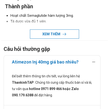
Thành phần
Hoạt chất Semaglutide hàm lượng 3mg.
Tá dược vừa đủ 1 viên.
Chỉ định của Atimezon Inj 40mg
XEM THÊM
Thuốc AtiMezon inj 40mg sử dụng trong điều trị các
chứng tăng tiết acid dạ dày khi điều trị không hiệu quả
Câu hỏi thường gặp
bằng đường uống.
Loét dạ dày - tá tràng.
Hội chứng Zollinger - Ellison
Atimezon Inj 40mg giá bao nhiêu?
Trào ngược dạ dày
Viêm thực quản kèm loét.
Để biết thêm thông tin chi tiết, vui lòng liên hệ
Chống chỉ định khi dùng Atimezon Inj
ThankinhTAP
. Chúng tôi cung cấp thuốc bán sỉ và lẻ,
40mg
tư vấn qua
hotline 0971 899 466 hoặc Zalo
090.179.6388
để đặt hàng.
Người quá mẫn với Omeprazol hoặc bất cứ thành phần
nào trong AtiMezon inj 40mg.