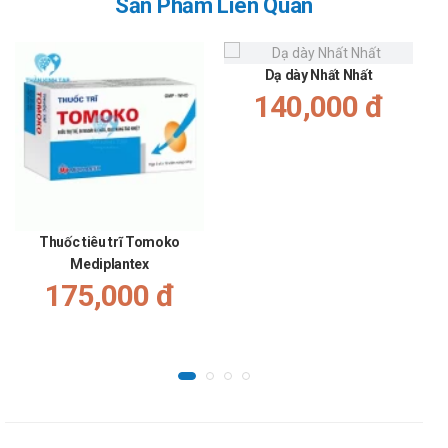
Sản Phẩm Liên Quan
tiêm.
Các lựa chọn thay thế Atimezon Inj
40mg
Dạ dày Nhất Nhất
140,000 đ
Atimezon Inj 40mg (omeprazol) có thể được thay thế
bằng các thuốc như
Deneoflos
,
Gastro THP
và
Meyerpanzol
, tùy thuộc vào tình trạng cụ thể của bệnh
nhân và hướng dẫn của bác sĩ. Deneoflos là thuốc cốm
chứa các dược liệu như cam thảo, ô tặc cốt và bạch cập,
được sử dụng trong điều trị viêm loét dạ dày và hành tá
Thuốc tiêu trĩ Tomoko
tràng, giúp giảm đau vùng thượng vị và trào ngược acid.
Mediplantex
Gastro THP là thuốc điều trị viêm loét dạ dày, hành tá
175,000 đ
tràng và viêm đại tràng, giúp giảm các triệu chứng như ăn
không tiêu, đầy bụng và buồn nôn. Meyerpanzol chứa
pantoprazol, một chất ức chế bơm proton tương tự
omeprazol, được sử dụng trong điều trị viêm loét dạ dày,
tá tràng và trào ngược dạ dày-thực quản. Mặc dù các
thuốc này có cơ chế và thành phần khác nhau, chúng đều
nhằm mục đích giảm tiết acid dạ dày và điều trị các bệnh