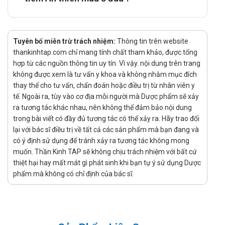
Tương tác
Diazepam, phenytoin và warfarin: Omeprazol có thể làm
tăng nồng độ của các thuốc này trong huyết tương, dẫn
Tuyên bố miễn trừ trách nhiệm:
Thông tin trên website
đến nguy cơ tăng tác dụng và tác dụng phụ.
thankinhtap.com chỉ mang tính chất tham khảo, được tổng
Rifampin và cỏ St John's wort: Các chất này có thể làm
hợp từ các nguồn thông tin uy tín. Vì vậy. nội dung trên trang
giảm nồng độ omeprazol trong huyết tương, ảnh hưởng
không được xem là tư vấn y khoa và không nhằm mục đích
thay thế cho tư vấn, chẩn đoán hoặc điều trị từ nhân viên y
đến hiệu quả điều trị.
tế. Ngoài ra, tùy vào cơ địa mỗi người mà Dược phẩm sẽ xảy
Clopidogrel: Sử dụng đồng thời với omeprazol có thể làm
ra tương tác khác nhau, nên không thể đảm bảo nội dung
giảm tác dụng chống kết tập tiểu cầu của clopidogrel, tăng
trong bài viết có đầy đủ tương tác có thể xảy ra. Hãy trao đổi
nguy cơ biến cố tim mạch.
lại với bác sĩ điều trị về tất cả các sản phẩm mà bạn đang và
Ketoconazol, erlotinib và ampicillin: Omeprazol có thể làm
có ý định sử dụng để tránh xảy ra tương tác không mong
giảm hấp thu của các thuốc này do thay đổi độ pH dạ dày.
muốn. Thần Kinh TAP sẽ không chịu trách nhiệm với bất cứ
Methotrexat: Dùng cùng omeprazol có thể tăng nồng độ
thiệt hại hay mất mát gì phát sinh khi bạn tự ý sử dụng Dược
và độc tính của methotrexat.
phẩm mà không có chỉ định của bác sĩ.
Clarithromycin: Sử dụng đồng thời có thể làm giảm tác
dụng của omeprazol.
Vancomycin, lorazepam và midazolam: Omeprazol có thể
tương kỵ với các thuốc này khi trộn chung trong dung dịch