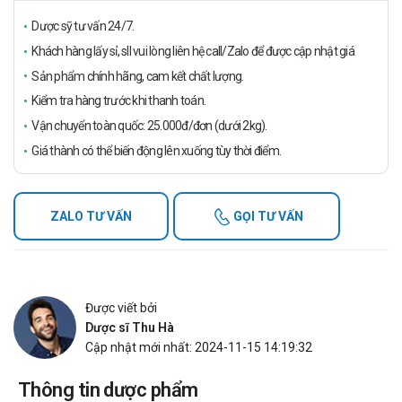
Dược sỹ tư vấn 24/7.
Khách hàng lấy sỉ, sll vui lòng liên hệ call/Zalo để được cập nhật giá
Sản phẩm chính hãng, cam kết chất lượng.
Kiểm tra hàng trước khi thanh toán.
Vận chuyển toàn quốc: 25.000đ/đơn (dưới 2kg).
Giá thành có thể biến động lên xuống tùy thời điểm.
ZALO TƯ VẤN
GỌI TƯ VẤN
Được viết bởi
Dược sĩ Thu Hà
Cập nhật mới nhất: 2024-11-15 14:19:32
Thông tin dược phẩm