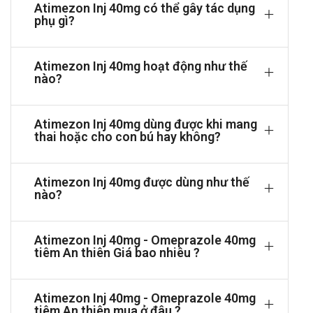
Cách dùng và liều dùng của Atimezon Inj
Atimezon Inj 40mg có thể gây tác dụng
phụ gì?
40mg
Cách dùng:
Atimezon Inj 40mg hoạt động như thế
Chỉ dùng thuốc dưới sự hướng dẫn của bác sĩ hoặc nhân
nào?
viên y tế.
Pha loãng 3 lọ bột đông khô vào 10ml dung môi.
Atimezon Inj 40mg dùng được khi mang
Đường tiêm: tiêm tĩnh mạch.
thai hoặc cho con bú hay không?
Tiêm chậm (không quá 4 mL/phút), thời gian tiêm không
dưới 2.5 phút.
Liều dùng:
Atimezon Inj 40mg được dùng như thế
nào?
Liều ban đầu: dùng 1 lọ bột đông khô pha tiêm/ngày
(40mg)
Sau 3 ngày: dùng liều 10-20 mg/ngày.(¼-½ lọ bột đông khô
Atimezon Inj 40mg - Omeprazole 40mg
pha tiêm).
tiêm An thiên Giá bao nhiêu ?
Hội chứng Zollinger-Ellison: liều dùng được điều chỉnh
theo đáp ứng của người bệnh.
Atimezon Inj 40mg - Omeprazole 40mg
Người già, người suy gan, thận: không cần điều chỉnh liều.
tiêm An thiên mua ở đâu ?