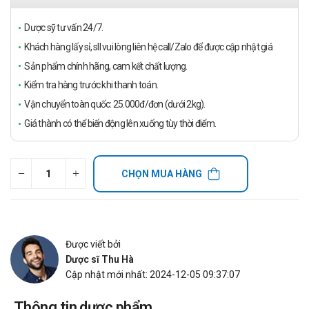
Dược sỹ tư vấn 24/7.
Khách hàng lấy sỉ, sll vui lòng liên hệ call/Zalo để được cập nhật giá
Sản phẩm chính hãng, cam kết chất lượng.
Kiểm tra hàng trước khi thanh toán.
Vận chuyển toàn quốc: 25.000đ/đơn (dưới 2kg).
Giá thành có thể biến động lên xuống tùy thời điểm.
CHỌN MUA HÀNG
Được viết bởi
Dược sĩ Thu Hà
Cập nhật mới nhất: 2024-12-05 09:37:07
Thông tin dược phẩm