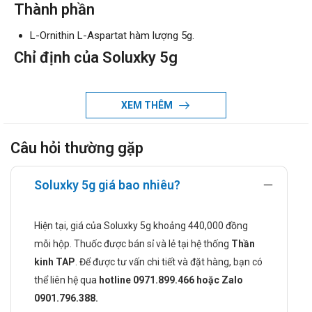
Thành phần
L-Ornithin L-Aspartat hàm lượng 5g.
Chỉ định của Soluxky 5g
Tăng amoniac có liên quan đến các bệnh gan cấp hoặc
mãn tính như viêm gan, xơ gan, gan nhiễm mỡ...
XEM THÊM
Các triệu chứng của bệnh lý não gan.
Chống chỉ định khi dùng Soluxky 5g
Câu hỏi thường gặp
Bệnh nhân có tiền sử dị ứng với bất kỳ thành phần nào có
trong Soluxky 5g.
Soluxky 5g giá bao nhiêu?
Bệnh nhân suy thận ở mức độ nặng.
Cách dùng và liều dùng của Soluxky 5g
Hiện tại, giá của Soluxky 5g khoảng 440,000 đồng
mỗi hộp. Thuốc được bán sỉ và lẻ tại hệ thống
Thần
Cách dùng:
kinh TAP
. Để được tư vấn chi tiết và đặt hàng, bạn có
Soluxky 5g được sử dụng bằng đường uống. Hãy hòa tan
thể liên hệ qua
hotline 0971.899.466 hoặc Zalo
thuốc cốm bên trong gói với một cốc nước trước khi
0901.796.388.
uống. Uống thuốc Soluxky 5g vào sau mỗi bữa ăn.