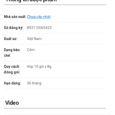
Nhà sản xuất:
Chưa cập nhật
Số đăng ký:
893110065423
Xuất xứ:
Việt Nam
Dạng bào
Cốm
chế:
Quy cách
Hộp 10 gói x 8g
đóng gói:
Hạn dùng:
36 tháng
Video