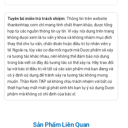
Ornihepa chứa cùng thành phần L-Ornithin L-Aspartat, giúp
giảm amoniac máu và hỗ trợ gan trong việc giải độc.
Tuyên bố miễn trừ trách nhiệm:
Thông tin trên website
Vamipas, mặc dù có công thức khác biệt, vẫn được sử
thankinhtap.com chỉ mang tính chất tham khảo, được tổng
dụng để cải thiện chức năng gan nhờ khả năng tăng cường
hợp từ các nguồn thông tin uy tín. Vì vậy. nội dung trên trang
quá trình trao đổi chất và giải độc. Các sản phẩm này
không được xem là tư vấn y khoa và không nhằm mục đích
được lựa chọn tùy theo tình trạng sức khỏe cụ thể của
thay thế cho tư vấn, chẩn đoán hoặc điều trị từ nhân viên y
bệnh nhân và phác đồ điều trị của bác sĩ.
tế. Ngoài ra, tùy vào cơ địa mỗi người mà Dược phẩm sẽ xảy
Lời khuyên về dinh dưỡng
ra tương tác khác nhau, nên không thể đảm bảo nội dung
trong bài viết có đầy đủ tương tác có thể xảy ra. Hãy trao đổi
Người sử dụng Soluxky 5g nên duy trì một chế độ ăn uống
lại với bác sĩ điều trị về tất cả các sản phẩm mà bạn đang và
cân đối để giảm áp lực cho gan và hỗ trợ chức năng gan.
có ý định sử dụng để tránh xảy ra tương tác không mong
Nên ăn nhiều rau xanh, trái cây tươi, đặc biệt là các loại
muốn. Thần Kinh TAP sẽ không chịu trách nhiệm với bất cứ
thiệt hại hay mất mát gì phát sinh khi bạn tự ý sử dụng Dược
giàu chất chống oxy hóa như bông cải xanh, cam, táo, và
phẩm mà không có chỉ định của bác sĩ.
các loại hạt. Thực phẩm giàu protein lành mạnh như cá,
trứng, và đậu phụ cũng rất cần thiết để phục hồi gan. Hạn
chế sử dụng thực phẩm nhiều dầu mỡ, đồ ăn chế biến sẵn,
và gia vị cay nóng để tránh làm gan hoạt động quá mức.
Tuyệt đối tránh xa rượu bia và đồ uống có ga, vì chúng có
Sản Phẩm Liên Quan