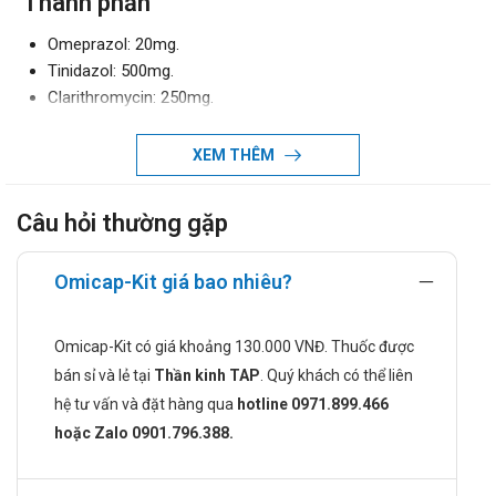
Thành phần
Omeprazol: 20mg.
Tinidazol: 500mg.
Clarithromycin: 250mg.
Chỉ định của Omicap-Kit
XEM THÊM
Loét dạ dày - tá tràng.
Viêm dạ dày mãn tính do vi khuẩn H.Pylori.
Câu hỏi thường gặp
Chống chỉ định khi dùng Omicap-Kit
Không dùng Omicap Kit cho người dị ứng hoặc mẫn cảm
Omicap-Kit giá bao nhiêu?
với bất kỳ thành phần nào của thuốc.
Không dùng thuốc cho bệnh nhân viêm loét dạ dày ác tính
Omicap-Kit có giá khoảng 130.000 VNĐ. Thuốc được
do thuốc có thể làm mất các phản ứng báo hiệu gây khó
bán sỉ và lẻ tại
Thần kinh TAP
. Quý khách có thể liên
khăn trong quá trình chẩn đoán.
hệ tư vấn và đặt hàng qua
hotline 0971.899.466
Chống chỉ định dùng cho bệnh nhân có tiền sử tim mạch
hoặc Zalo 0901.796.388.
như rối loạn nhịp tim, thiếu máu cơ tim,....
Bệnh nhân có tiền sử loạn chuyển hóa porphyrin cấp hoặc
có các rối loạn thần kinh thực thể cũng không nên dùng