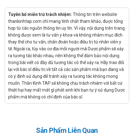
Tương tác
Tuyên bố miễn trừ trách nhiệm:
Thông tin trên website
Omeprazol: Giảm hấp thu và hiệu quả của các thuốc như
thankinhtap.com chỉ mang tính chất tham khảo, được tổng
Itraconazol và Ketoconazol do giảm nồng độ acid dạ dày.
hợp từ các nguồn thông tin uy tín. Vì vậy. nội dung trên trang
Clarithromycin: Tăng nồng độ trong máu của các thuốc
không được xem là tư vấn y khoa và không nhằm mục đích
thay thế cho tư vấn, chẩn đoán hoặc điều trị từ nhân viên y
như Theophylin, Carbamazepin và Digoxin khi dùng đồng
tế. Ngoài ra, tùy vào cơ địa mỗi người mà Dược phẩm sẽ xảy
thời, có thể dẫn đến tăng tác dụng phụ.
ra tương tác khác nhau, nên không thể đảm bảo nội dung
Tinidazol: Cimetidin có thể giảm thải trừ Tinidazol, tăng
trong bài viết có đầy đủ tương tác có thể xảy ra. Hãy trao đổi
nguy cơ tác dụng phụ; ngược lại, Rifampicin có thể tăng
lại với bác sĩ điều trị về tất cả các sản phẩm mà bạn đang và
thải trừ Tinidazol, giảm hiệu quả điều trị
có ý định sử dụng để tránh xảy ra tương tác không mong
Các lựa chọn thay thế Omicap-Kit
muốn. Thần Kinh TAP sẽ không chịu trách nhiệm với bất cứ
thiệt hại hay mất mát gì phát sinh khi bạn tự ý sử dụng Dược
Deneoflos
: Chứa các thành phần tương tự Omicap-Kit,
phẩm mà không có chỉ định của bác sĩ.
được sử dụng trong điều trị viêm loét dạ dày - tá tràng do
H. pylori.
Atsyp 40mg
: Chứa hoạt chất Esomeprazol, một chất ức
chế bơm proton, giúp giảm tiết acid dạ dày, hỗ trợ điều trị
Sản Phẩm Liên Quan
viêm loét dạ dày - tá tràng.
Meyerpanzol
: Chứa Pantoprazol, một chất ức chế bơm