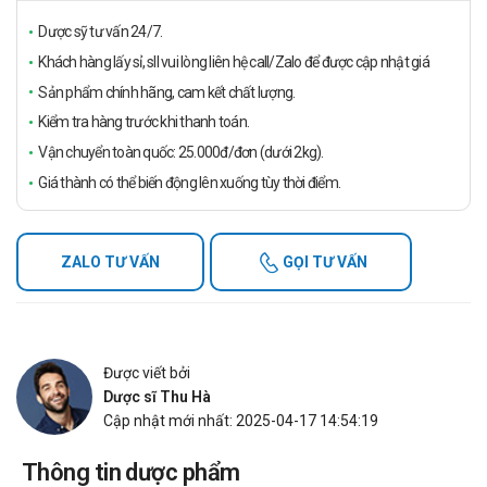
Dược sỹ tư vấn 24/7.
Khách hàng lấy sỉ, sll vui lòng liên hệ call/Zalo để được cập nhật giá
Sản phẩm chính hãng, cam kết chất lượng.
Kiểm tra hàng trước khi thanh toán.
Vận chuyển toàn quốc: 25.000đ/đơn (dưới 2kg).
Giá thành có thể biến động lên xuống tùy thời điểm.
ZALO TƯ VẤN
GỌI TƯ VẤN
Được viết bởi
Dược sĩ Thu Hà
Cập nhật mới nhất: 2025-04-17 14:54:19
Thông tin dược phẩm