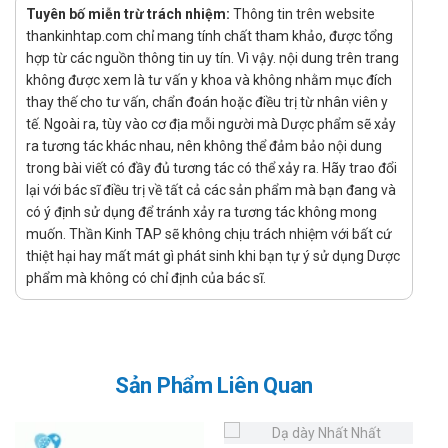
Liều điều trị tình trạng tăng tiết acid bệnh lý trong hội
Tuyên bố miễn trừ trách nhiệm:
Thông tin trên website
thankinhtap.com chỉ mang tính chất tham khảo, được tổng
chứng Zollinger - Ellison: Bắt đầu uống liều 80mg ngày/lần,
hợp từ các nguồn thông tin uy tín. Vì vậy. nội dung trên trang
sau đó điều chỉnh theo đáp ứng của người bệnh, có thể
không được xem là tư vấn y khoa và không nhằm mục đích
tăng liều đến 240mg/ngày. Nếu liều hàng ngày lớn hơn
thay thế cho tư vấn, chẩn đoán hoặc điều trị từ nhân viên y
80mg thì chia làm 2 lần/ngày.
tế. Ngoài ra, tùy vào cơ địa mỗi người mà Dược phẩm sẽ xảy
Tương tác
ra tương tác khác nhau, nên không thể đảm bảo nội dung
trong bài viết có đầy đủ tương tác có thể xảy ra. Hãy trao đổi
Diazepam, phenytoin, nifedipin, theophylin, digoxin,
lại với bác sĩ điều trị về tất cả các sản phẩm mà bạn đang và
warfarin, thuốc tránh thai: Không có tương tác lâm sàng
có ý định sử dụng để tránh xảy ra tương tác không mong
đáng kể khi sử dụng đồng thời với pantoprazol.
muốn. Thần Kinh TAP sẽ không chịu trách nhiệm với bất cứ
Thuốc phụ thuộc pH dạ dày (ketoconazol, itraconazol):
thiệt hại hay mất mát gì phát sinh khi bạn tự ý sử dụng Dược
Pantoprazol có thể làm giảm hấp thu các thuốc này, do đó
phẩm mà không có chỉ định của bác sĩ.
cần được sử dụng cách xa nhau để tránh giảm hiệu quả.
Methotrexat: Khi dùng chung với pantoprazol, có thể gây
đau cơ nặng và đau xương, cần theo dõi sát sao trong quá
trình điều trị.
Sản Phẩm Liên Quan
Thực phẩm chức năng: Một số thực phẩm chức năng có
thể ảnh hưởng đến hoạt động của pantoprazol, do đó
bệnh nhân nên báo cho bác sĩ danh sách các sản phẩm