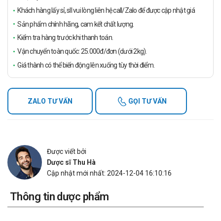
Khách hàng lấy sỉ, sll vui lòng liên hệ call/Zalo để được cập nhật giá
Sản phẩm chính hãng, cam kết chất lượng.
Kiểm tra hàng trước khi thanh toán.
Vận chuyển toàn quốc: 25.000đ/đơn (dưới 2kg).
Giá thành có thể biến động lên xuống tùy thời điểm.
ZALO TƯ VẤN
GỌI TƯ VẤN
Được viết bởi
Dược sĩ Thu Hà
Cập nhật mới nhất: 2024-12-04 16:10:16
Thông tin dược phẩm