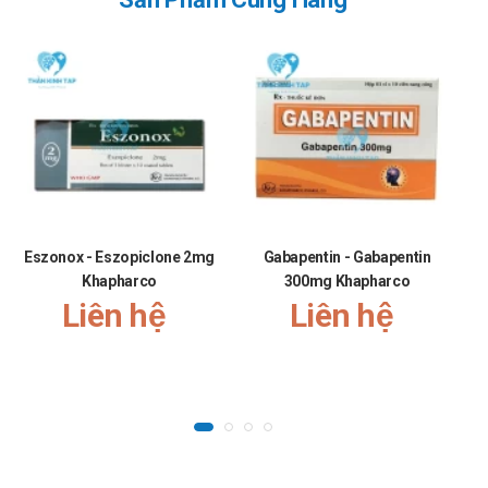
phẩm giàu chất xơ và dễ tiêu hóa như gạo lứt, khoai lang,
và rau xanh để hỗ trợ sức khỏe hệ tiêu hóa. Tránh sử dụng
các loại thực phẩm chứa nhiều acid như cam, chanh, dứa,
hoặc đồ uống có ga, vì chúng có thể gây kích ứng niêm
mạc dạ dày. Đồng thời, hạn chế đồ ăn cay, nhiều dầu mỡ
hoặc chế biến sẵn để giảm nguy cơ làm tăng tiết acid.
Uống đủ nước hàng ngày và duy trì bữa ăn nhẹ, đều đặn
để tránh gây áp lực lên dạ dày.
Eszonox - Eszopiclone 2mg
Gabapentin - Gabapentin
Khapharco
300mg Khapharco
Liên hệ
Liên hệ