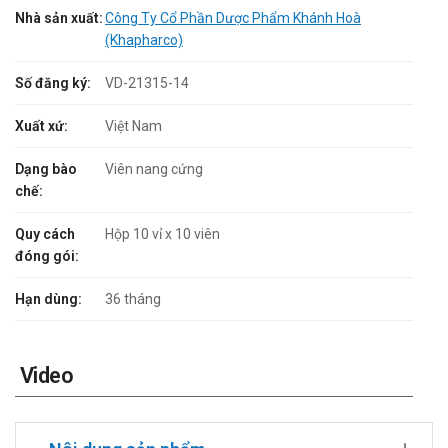
Nhà sản xuất:
Công Ty Cổ Phần Dược Phẩm Khánh Hoà
(Khapharco)
Số đăng ký:
VD-21315-14
Xuất xứ:
Việt Nam
Dạng bào
Viên nang cứng
chế:
Quy cách
Hộp 10 vỉ x 10 viên
đóng gói:
Hạn dùng:
36 tháng
Video