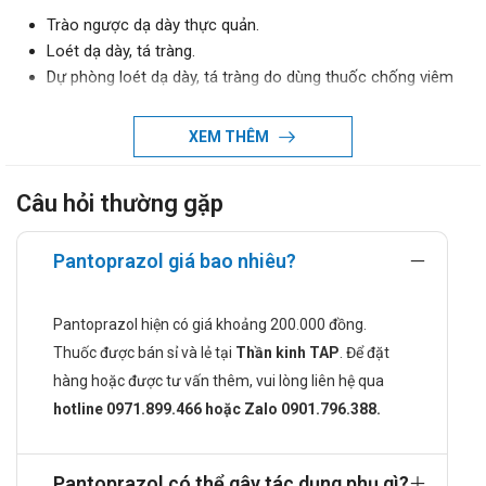
Trào ngược dạ dày thực quản.
Loét dạ dày, tá tràng.
Dự phòng loét dạ dày, tá tràng do dùng thuốc chống viêm
không steroid.
Các tình trạng tăng tiết acid bệnh lý như hội chứng
XEM THÊM
Zollinger – Ellison.
Chống chỉ định khi dùng Pantoprazol
Câu hỏi thường gặp
Quá mẫn với bất cứ thành phần nào của thuốc.
Pantoprazol giá bao nhiêu?
Cách dùng và liều dùng của Pantoprazol
Cách dùng:
Pantoprazol hiện có giá khoảng 200.000 đồng.
Thuốc dạng viên dùng đường uống
Thuốc được bán sỉ và lẻ tại
Thần kinh TAP
. Để đặt
Uống nguyên viên với nước, không được nhai.
hàng hoặc được tư vấn thêm, vui lòng liên hệ qua
Liều dùng:
hotline 0971.899.466 hoặc Zalo 0901.796.388.
Liều khuyến cáo: Dùng mỗi ngày 1 lần vào buổi sáng, trước
hoặc sau bữa ăn đều được. Thuốc kháng acid có thể uống
đồng thời với thuốc này.
Pantoprazol có thể gây tác dụng phụ gì?