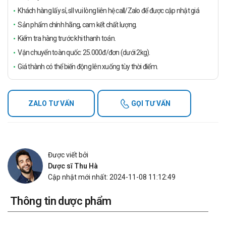
Khách hàng lấy sỉ, sll vui lòng liên hệ call/Zalo để được cập nhật giá
Sản phẩm chính hãng, cam kết chất lượng.
Kiểm tra hàng trước khi thanh toán.
Vận chuyển toàn quốc: 25.000đ/đơn (dưới 2kg).
Giá thành có thể biến động lên xuống tùy thời điểm.
ZALO TƯ VẤN
GỌI TƯ VẤN
Được viết bởi
Dược sĩ Thu Hà
Cập nhật mới nhất: 2024-11-08 11:12:49
Thông tin dược phẩm