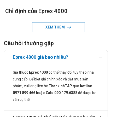
Chỉ định của Eprex 4000
Hỗ trợ điều trị cho các bệnh nhân đang bị thiếu máu do
suy thận mạn.
XEM THÊM
Hỗ trợ điều trị và dự phòng cho người gặp tình trạng thiếu
máu ở bệnh nhân ung thư.
Câu hỏi thường gặp
Hỗ trợ điều trị cho bệnh nhân bị thiếu máu do sử dụng
zidovudine điều trị HIV.
Eprex 4000 giá bao nhiêu?
Chống chỉ định khi dùng Eprex 4000
Không sử dụng thuốc Eprex cho người có tiền sử mẫn
Giá thuốc
Eprex 4000
có thể thay đổi tùy theo nhà
cảm với bất kì thành phần nào có trong thuốc.
cung cấp. Để biết giá chính xác và đặt mua sản
Không sử dụng thuốc này cho bệnh nhân cao huyết áp
phẩm, vui lòng liên hệ
ThankinhTAP
qua
hotline
không kiểm soát được.
0971 899 466 hoặc Zalo 090.179.6388
để được tư
Cách dùng và liều dùng của Eprex 4000
vấn cụ thể.
Cách dùng:
Thuốc được bào chế dạng Dung dịch tiêm nên bệnh nhân