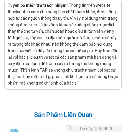
trong khoảng thời gian tối thiểu là 4 tuần.
Tuyên bố miễn trừ trách nhiệm:
Thông tin trên website
Liều duy trì ở người lớn: 300 IU/kg, mỗi tuần dùng 3 lần.
thankinhtap.com chỉ mang tính chất tham khảo, được tổng
Cần điều trị trong khoảng thời gian tối thiểu là 4 tuần.
hợp từ các nguồn thông tin uy tín. Vì vậy. nội dung trên trang
không được xem là tư vấn y khoa và không nhằm mục đích
Tương tác
thay thế cho tư vấn, chẩn đoán hoặc điều trị từ nhân viên y
tế. Ngoài ra, tùy vào cơ địa mỗi người mà Dược phẩm sẽ xảy
Cyclosporin: Do cyclosporin liên kết với hồng cầu, việc sử
ra tương tác khác nhau, nên không thể đảm bảo nội dung
dụng đồng thời với Eprex 4000 có thể gây tương tác. Cần
trong bài viết có đầy đủ tương tác có thể xảy ra. Hãy trao đổi
theo dõi nồng độ cyclosporin trong máu và điều chỉnh liều
lại với bác sĩ điều trị về tất cả các sản phẩm mà bạn đang và
khi cần thiết.
có ý định sử dụng để tránh xảy ra tương tác không mong
Thực phẩm và đồ uống chứa cồn hoặc chất kích thích:
muốn. Thần Kinh TAP sẽ không chịu trách nhiệm với bất cứ
Trong quá trình điều trị, nên hạn chế tối đa việc tiêu thụ
thiệt hại hay mất mát gì phát sinh khi bạn tự ý sử dụng Dược
các loại thực phẩm và đồ uống có chứa cồn hoặc chất
phẩm mà không có chỉ định của bác sĩ.
kích thích để tránh ảnh hưởng đến hiệu quả của thuốc.
Các thuốc khác, vitamin, thảo dược và thực phẩm chức
năng: Trước khi bắt đầu sử dụng Eprex 4000, bệnh nhân
cần thông báo cho bác sĩ hoặc dược sĩ về tất cả các loại
Sản Phẩm Liên Quan
thuốc, vitamin, thảo dược và thực phẩm chức năng đang
sử dụng để tránh các tương tác không mong muốn.