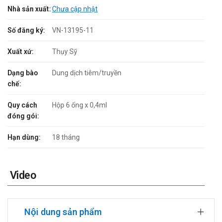
Nhà sản xuất:
Chưa cập nhật
Số đăng ký:
VN-13195-11
Xuất xứ:
Thụy Sỹ
Dạng bào
Dung dịch tiêm/truyền
chế:
Quy cách
Hộp 6 ống x 0,4ml
đóng gói:
Hạn dùng:
18 tháng
Video
Nội dung sản phẩm