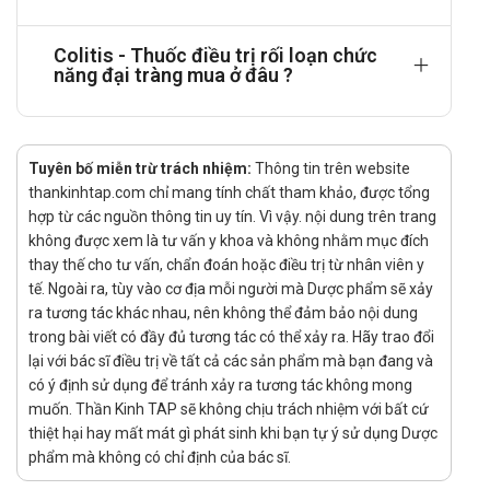
Chống chỉ định
Colitis - Thuốc điều trị rối loạn chức
Thuốc Colitis không được sử dụng trong các trường hợp:
năng đại tràng mua ở đâu ?
Người bị mẫn cảm với bất cứ thành phần nào của thuốc.
Phụ nữ có thai và đang cho con bú.
Tác dụng phụ của thuốc Colitis
Tuyên bố miễn trừ trách nhiệm:
Thông tin trên website
thankinhtap.com chỉ mang tính chất tham khảo, được tổng
Có thể gặp các triệu chứng như đau bụng, buồn nôn, nôn
hợp từ các nguồn thông tin uy tín. Vì vậy. nội dung trên trang
mửa.
không được xem là tư vấn y khoa và không nhằm mục đích
thay thế cho tư vấn, chẩn đoán hoặc điều trị từ nhân viên y
Cảnh báo khi sử dụng
tế. Ngoài ra, tùy vào cơ địa mỗi người mà Dược phẩm sẽ xảy
ra tương tác khác nhau, nên không thể đảm bảo nội dung
Không được dùng cho phụ nữ có thai hoặc đang cho con bú
trong bài viết có đầy đủ tương tác có thể xảy ra. Hãy trao đổi
Không được dùng quá liều chỉ định.
lại với bác sĩ điều trị về tất cả các sản phẩm mà bạn đang và
Hãy thông báo cho bác sĩ những tác dụng không mong muốn
có ý định sử dụng để tránh xảy ra tương tác không mong
muốn. Thần Kinh TAP sẽ không chịu trách nhiệm với bất cứ
gặp phải trong khi dùng thuốc.
thiệt hại hay mất mát gì phát sinh khi bạn tự ý sử dụng Dược
Không dùng thuốc quá hạn ghi trên nhãn hoặc thuốc có nghi
phẩm mà không có chỉ định của bác sĩ.
ngờ về chất lượng như: Viên bị chảy ướt, bị biến màu...