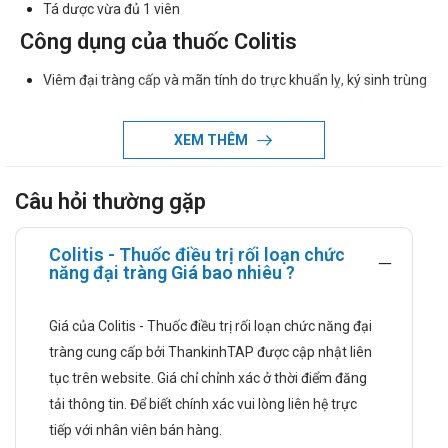
Tá dược vừa đủ 1 viên
Công dụng của thuốc Colitis
Viêm đại tràng cấp và mãn tính do trực khuẩn lỵ, ký sinh trùng
amip với các triệu chứng mót rặn, đau bụng âm ỉ, rối loạn tiêu
hóa kéo dài, đầy bụng, ăn khó tiêu, sôi bụng, ợ hơi, tiêu chảy,
XEM THÊM
táo bón, kiết lỵ.
Rối loạn chức năng đại tràng.
Câu hỏi thường gặp
Hướng dẫn sử dụng
Colitis - Thuốc điều trị rối loạn chức
Người lớn: Mỗi lần 2 viên, ngày 2- 3 lần
năng đại tràng Giá bao nhiêu ?
Viêm đại tràng mãn tính: mỗi đợt điều trị 15 ngày, có thể
điều trị củng cố 2-3 đợt tùy theo mức độ bệnh.
Giá của Colitis - Thuốc điều trị rối loạn chức năng đại
Viêm đại tràng cấp tính: mỗi đợt điều trị tối thiểu 5 ngày.
tràng cung cấp bởi ThankinhTAP được cập nhật liên
tục trên website. Giá chỉ chỉnh xác ở thời điểm đăng
Rối loạn chức năng đại tràng: mỗi đợt điều trị từ 7 -10
tải thông tin. Để biết chính xác vui lòng liên hệ trực
ngày.
tiếp với nhân viên bán hàng.
Trẻ em: Dùng 1/2 liều người lớn.