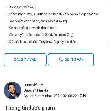
Dược sỹ tư vấn 24/7.
Khách hàng lấy sỉ, sll vui lòng liên hệ call/Zalo để được cập nhật giá
Sản phẩm chính hãng, cam kết chất lượng.
Kiểm tra hàng trước khi thanh toán.
Vận chuyển toàn quốc: 25.000đ/đơn (dưới 2kg).
Giá thành có thể biến động lên xuống tùy thời điểm.
ZALO TƯ VẤN
GỌI TƯ VẤN
Được viết bởi
Dược sĩ Thu Hà
Cập nhật mới nhất: 2024-02-06 22:47:49
Thông tin dược phẩm