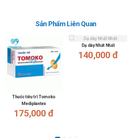
Cách bảo quản
Bảo quản thuốc Colitis ở nơi khô ráo, nhiệt độ dưới 30°C, tránh
Sản Phẩm Liên Quan
ánh sáng.
Nhà sản xuất
Dạ dày Nhất Nhất
Tên: Công Ty CP Dược Danapha.
140,000 đ
Xuất xứ: Việt Nam.
Để biết giá sỉ, lẻ thuốc Colitis vỉ 10 viên, hộp 3 vỉ bạn có thể liên hệ
qua website:
ThanKinhTAP.com
hoặc liên hệ qua số điện thoại
hotline: Call/Zalo: 09017963288.
Nguồn: dichvucong.dav.gov.vn.
Thuốc tiêu trĩ Tomoko
Mediplantex
175,000 đ