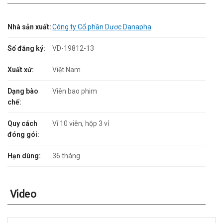
Nhà sản xuất:
Công ty Cổ phần Dược Danapha
Số đăng ký:
VD-19812-13
Xuất xứ:
Việt Nam
Dạng bào
Viên bao phim
chế:
Quy cách
Vỉ 10 viên, hộp 3 vỉ
đóng gói:
Hạn dùng:
36 tháng
Video