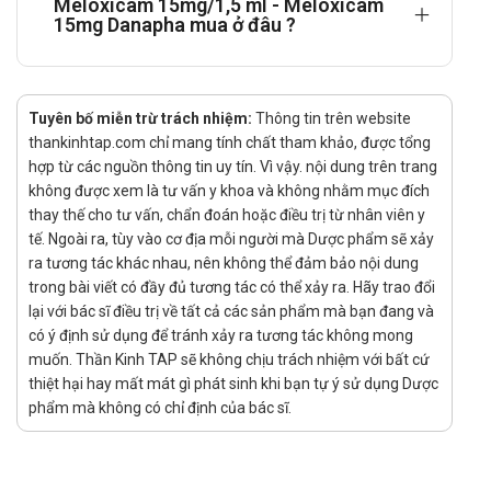
tính trên máu; nên theo dõi công thức máu thường xuyên.
Meloxicam 15mg/1,5 ml - Meloxicam
15mg Danapha mua ở đâu ?
Dụng cụ tử cung: Meloxicam có thể giảm hiệu quả của
vòng tránh thai trong tử cung.
Thuốc lợi tiểu: Kết hợp với meloxicam có thể tăng nguy cơ
suy thận cấp, đặc biệt ở bệnh nhân mất nước.
Tuyên bố miễn trừ trách nhiệm:
Thông tin trên website
Thuốc hạ huyết áp: Meloxicam có thể giảm hiệu quả của
thankinhtap.com chỉ mang tính chất tham khảo, được tổng
các thuốc ức chế men chuyển, thuốc ức chế alpha-
hợp từ các nguồn thông tin uy tín. Vì vậy. nội dung trên trang
adrenergic và thuốc giãn mạch.
không được xem là tư vấn y khoa và không nhằm mục đích
Cholestyramine: Kết hợp với meloxicam có thể giảm hấp
thay thế cho tư vấn, chẩn đoán hoặc điều trị từ nhân viên y
tế. Ngoài ra, tùy vào cơ địa mỗi người mà Dược phẩm sẽ xảy
thu và tăng thải trừ meloxicam.
ra tương tác khác nhau, nên không thể đảm bảo nội dung
Cyclosporine: Meloxicam có thể tăng độc tính trên thận
trong bài viết có đầy đủ tương tác có thể xảy ra. Hãy trao đổi
của cyclosporine.
lại với bác sĩ điều trị về tất cả các sản phẩm mà bạn đang và
Furosemide và thuốc lợi tiểu thiazide: Meloxicam có thể
có ý định sử dụng để tránh xảy ra tương tác không mong
giảm tác dụng lợi tiểu của các thuốc này.
muốn. Thần Kinh TAP sẽ không chịu trách nhiệm với bất cứ
Các lựa chọn thay thế Meloxicam
thiệt hại hay mất mát gì phát sinh khi bạn tự ý sử dụng Dược
15mg/1,5 ml
phẩm mà không có chỉ định của bác sĩ.
Các thuốc như
Stadxicam 7.5
,
Prelimax
và
Eldine capsule
đều chứa hoạt chất meloxicam và được sử dụng để giảm