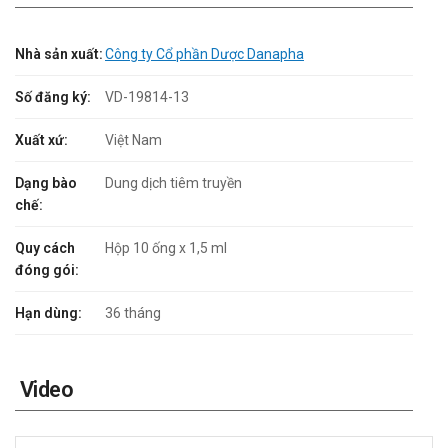
Nhà sản xuất:
Công ty Cổ phần Dược Danapha
Số đăng ký:
VD-19814-13
Xuất xứ:
Việt Nam
Dạng bào
Dung dịch tiêm truyền
chế:
Quy cách
Hộp 10 ống x 1,5 ml
đóng gói:
Hạn dùng:
36 tháng
Video