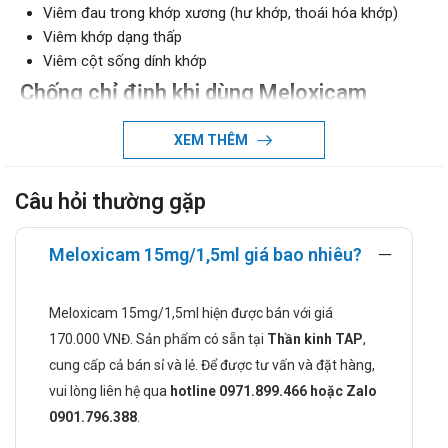
Viêm đau trong khớp xương (hư khớp, thoái hóa khớp)
Viêm khớp dạng thấp
Viêm cột sống dính khớp
Chống chỉ định khi dùng Meloxicam
15mg/1,5 ml
XEM THÊM
Người bệnh quá mẫn với các thành phần của thuốc.
Người có tiền sử dị ứng với aspirin hoặc các thuốc chống
Câu hỏi thường gặp
viêm không steroid khác
Người có tiền sử hen phế quản, polyp mũi, phù mạch thần
Meloxicam 15mg/1,5ml giá bao nhiêu?
kinh hoặc bị phù Quincke, mày đay sau khi dùng aspirin
hoặc các thuốc chống viêm không steroid khác.
Loét dạ dày tá tràng tiến triển.
Meloxicam 15mg/1,5ml hiện được bán với giá
Chảy máu dạ dày, chảy máu não.
170.000 VNĐ. Sản phẩm có sẵn tại
Thần kinh TAP
,
Cách dùng và liều dùng của Meloxicam
cung cấp cả bán sỉ và lẻ. Để được tư vấn và đặt hàng,
15mg/1,5 ml
vui lòng liên hệ qua
hotline 0971.899.466 hoặc Zalo
0901.796.388
.
Cách dùng: