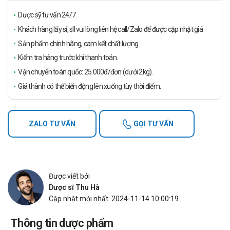
Dược sỹ tư vấn 24/7.
Khách hàng lấy sỉ, sll vui lòng liên hệ call/Zalo để được cập nhật giá
Sản phẩm chính hãng, cam kết chất lượng.
Kiểm tra hàng trước khi thanh toán.
Vận chuyển toàn quốc: 25.000đ/đơn (dưới 2kg).
Giá thành có thể biến động lên xuống tùy thời điểm.
ZALO TƯ VẤN
GỌI TƯ VẤN
Được viết bởi
Dược sĩ Thu Hà
Cập nhật mới nhất: 2024-11-14 10:00:19
Thông tin dược phẩm