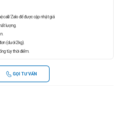
n hệ call/Zalo để được cập nhật giá
ất lượng.
n.
ơn (dưới 2kg).
ống tùy thời điểm.
GỌI TƯ VẤN