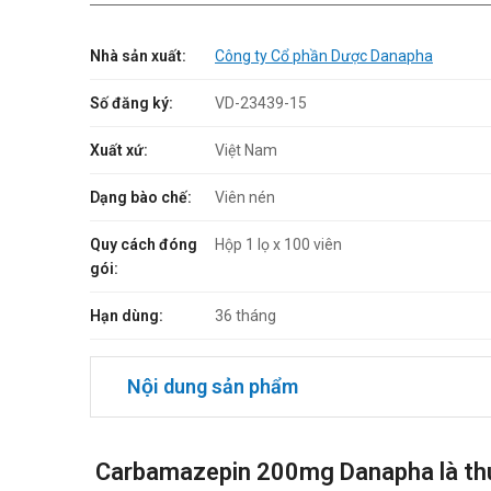
Nhà sản xuất:
Công ty Cổ phần Dược Danapha
Số đăng ký:
VD-23439-15
Xuất xứ:
Việt Nam
Dạng bào chế:
Viên nén
Quy cách đóng
Hộp 1 lọ x 100 viên
gói:
Hạn dùng:
36 tháng
Nội dung sản phẩm
Carbamazepin 200mg Danapha là th