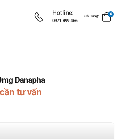
Hotline:
0
Giỏ Hàng:
0971.899.466
0mg Danapha
cần tư vấn