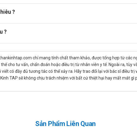
ả, thường từ 800 – 1200 mg/ngày.
 trẻ em từ 12 đến 15 tuổi và 1200 mg cho người bệnh trên 15 tuổi.
hiêu ?
/ngày và cứ sau một tuần lại tăng thêm 100 mg.
u ?
có hiệu quả, thường là: 400 – 800 mg/ngày. Liều dùng không được quá 
mazepin 200mg cho trẻ em dưới 6 tuổi
thần kinh trung ương
thankinhtap.com chỉ mang tính chất tham khảo, được tổng hợp từ các nguồ
100 mg, hai lần/ngày, cứ cách 3 ngày lại tăng một lần cho tới liều tối
hế cho tư vấn, chẩn đoán hoặc điều trị từ nhân viên y tế. Ngoài ra, tùy
iết có đầy đủ tương tác có thể xảy ra. Hãy trao đổi lại với bác sĩ điều t
inh TAP sẽ không chịu trách nhiệm với bất cứ thiệt hại hay mất mát gì
ể tránh buồn ngủ. Có thể dùng liều 400 mg, hai lần/ngày. Khi đã giảm 
người cao tuổi, do đó liều duy trì cần phải thấp hơn.
hảo. Liều dùng cụ thể tùy thuộc vào thể trạng và mức độ diễn tiến c
Sản Phẩm Liên Quan
iều loại thuốc khác nhau, ảnh hưởng đến hiệu quả điều trị. Khi dùn