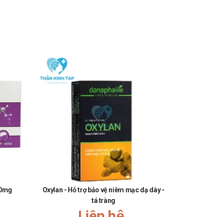
10mg
Oxylan - Hỗ trợ bảo vệ niêm mạc dạ dày -
Colitis - T
tá tràng
Liên hệ