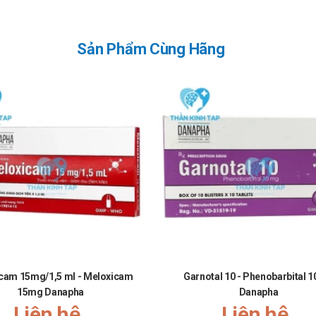
Sản Phẩm Cùng Hãng
cam 15mg/1,5 ml - Meloxicam
Garnotal 10 - Phenobarbital 
15mg Danapha
Danapha
Liên hệ
Liên hệ