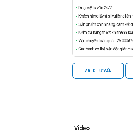
Dược sỹ tư vấn 24/7.
Khách hàng lấy sỉ, sll vui lòng liê
Sản phẩm chính hãng, cam kết ch
Kiểm tra hàng trước khi thanh toá
Vận chuyển toàn quốc: 25.000đ/đ
Giá thành có thể biến động lên xu
ZALO TƯ VẤN
Video