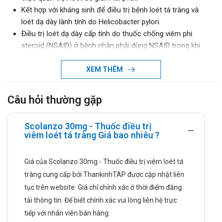
Kết hợp với kháng sinh để điều trị bệnh loét tá tràng và
loét dạ dày lành tính do Helicobacter pylori.
Điều trị loét dạ dày cấp tính do thuốc chống viêm phi
steroid (NSAID) ở bệnh nhân phải dùng NSAID trong khi
đang bị loét.
Phòng ngừa loét dạ dày do NSAID ở những bệnh nhân có
XEM THÊM
nguy cơ (có tiền sử loét dạ dày) phải điều trị bệnh mãn
tính bằng NSAID.
Câu hỏi thường gặp
Điều trị hội chứng Zollinger - Ellison.
Hướng dẫn sử dụng
Scolanzo 30mg - Thuốc điều trị
viêm loét tá tràng Giá bao nhiêu ?
Cách dùng
Thuốc Scolanzo 30mg dùng đường uống vào buổi
Giá của Scolanzo 30mg - Thuốc điều trị viêm loét tá
sáng trước bữa ăn.
tràng cung cấp bởi ThankinhTAP được cập nhật liên
Liều dùng
tục trên website. Giá chỉ chỉnh xác ở thời điểm đăng
Liều dùng trong trường hợp loét tá tràng:
tải thông tin. Để biết chính xác vui lòng liên hệ trực
Uống 15-30mg, 1 lần/ngày, dùng trong 4 tuần hoặc đến
tiếp với nhân viên bán hàng.
khi khỏi bệnh.