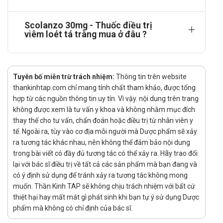
Liều dùng trong trường hợp loét dạ dày:
Uống 15-30 mg, 1 lần/ngày, dùng trong 4 tuần.
Scolanzo 30mg - Thuốc điều trị
Nếu vết loét chưa lành, tiếp tục điều trị thêm 4 tuần
viêm loét tá tràng mua ở đâu ?
nếu theo chỉ định của bác sỹ.
Chống chỉ định
Tuyên bố miễn trừ trách nhiệm:
Thông tin trên website
Mẫn cảm với lansoprazol hoặc các thành phần khác của
thankinhtap.com chỉ mang tính chất tham khảo, được tổng
thuốc.
hợp từ các nguồn thông tin uy tín. Vì vậy. nội dung trên trang
Phụ nữ đang mang thai trong 3 tháng đầu, người đang cho
không được xem là tư vấn y khoa và không nhằm mục đích
con bú.
thay thế cho tư vấn, chẩn đoán hoặc điều trị từ nhân viên y
Suy thận nặng (Độ thanh thải creatinin < 30ml/ phút).
tế. Ngoài ra, tùy vào cơ địa mỗi người mà Dược phẩm sẽ xảy
Không dùng thuốc cho những bệnh nhân đang sử dụng
ra tương tác khác nhau, nên không thể đảm bảo nội dung
atazanavir.
trong bài viết có đầy đủ tương tác có thể xảy ra. Hãy trao đổi
Tác dụng phụ của thuốc Scolanzo 30mg
lại với bác sĩ điều trị về tất cả các sản phẩm mà bạn đang và
có ý định sử dụng để tránh xảy ra tương tác không mong
Đường tiêu hoá: Tiêu chảy, táo bón, buồn nôn, nôn, đau
muốn. Thần Kinh TAP sẽ không chịu trách nhiệm với bất cứ
bụng, đầy bụng và khó tiêu.
thiệt hại hay mất mát gì phát sinh khi bạn tự ý sử dụng Dược
Thần kinh: Đau đầu, chóng mặt, mệt mỏi, uể oải
phẩm mà không có chỉ định của bác sĩ.
Da: Ngứạ và phát ban