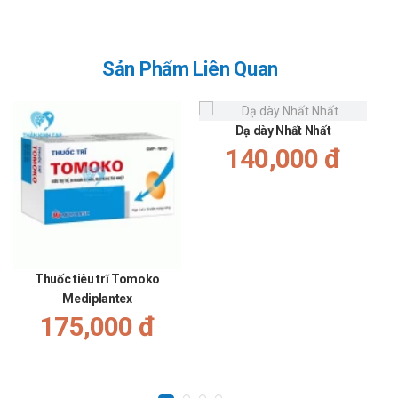
Hô hấp: Viêm họng, viêm mũi và ho.
Xét nghiệm cận lâm sàng: Tăng mức gastrin huyết thanh,
enzym gan, hematocrit, hemoglobin, acid uric và protein
Sản Phẩm Liên Quan
niệu.
Cảnh báo khi sử dụng
Dạ dày Nhất Nhất
Liều lượng Citicolin cao có thể kích thích tăng dòng lưu
140,000 đ
lượng máu não trong trường hợp xuất huyết nội sọ dai
dẳng;
Không khuyến cáo sử dụng Sekaf 500mg cho trẻ em, do
đó cần để xa tầm tay trẻ em;
Thuốc Sekaf 500mg thành phần có chứa tá dược
Polysorbate 80, đây là chất có nguy cơ gây dị ứng. Bên
Thuốc tiêu trĩ Tomoko
cạnh đó là dầu thầu dầu trong thuốc Sekaf có thể dẫn đến
Mediplantex
buồn nôn, nôn ói, đau bụng hay tiêu chảy;
175,000 đ
Khả năng lái xe và vận hành máy móc: Chưa có thông tin
về ảnh hưởng của Sekaf 500mg đến khả năng lái xe hoặc
vận hành máy móc;
Thời kỳ mang thai và cho con bú: Chưa có đủ thông tin