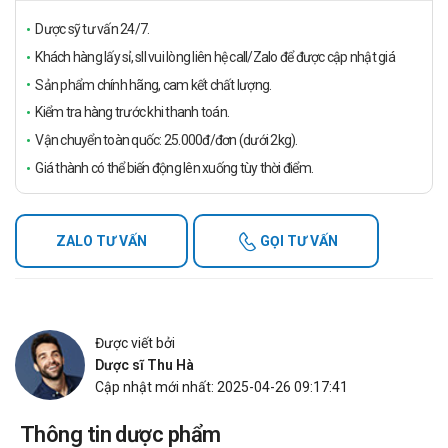
Dược sỹ tư vấn 24/7.
Khách hàng lấy sỉ, sll vui lòng liên hệ call/Zalo để được cập nhật giá
Sản phẩm chính hãng, cam kết chất lượng.
Kiểm tra hàng trước khi thanh toán.
Vận chuyển toàn quốc: 25.000đ/đơn (dưới 2kg).
Giá thành có thể biến động lên xuống tùy thời điểm.
ZALO TƯ VẤN
GỌI TƯ VẤN
Được viết bởi
Dược sĩ Thu Hà
Cập nhật mới nhất: 2025-04-26 09:17:41
Thông tin dược phẩm