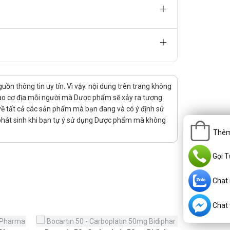
n thông tin uy tín. Vì vậy. nội dung trên trang không
 vào cơ địa mỗi người mà Dược phẩm sẽ xảy ra tương
rị về tất cả các sản phẩm mà bạn đang và có ý định sử
 phát sinh khi bạn tự ý sử dụng Dược phẩm mà không
Thêm
Gọi T
Chat
Chat v