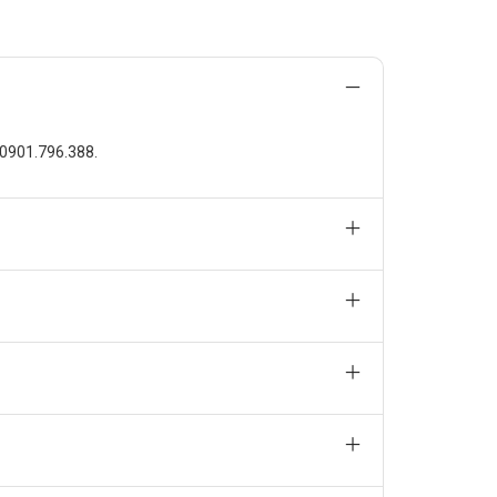
 cho cơ thể.
ễ gây nguy cơ ngộ độc.
o 0901.796.388.
i thuốc này cũng có khả năng tác động đến các tế bào
c có cơ chế hoạt động khác nhau nhưng đều hướng đến
chọn lựa thuốc thay thế cần được bác sĩ tư vấn dựa
 các loại thực phẩm giàu chất xơ, như rau xanh và ngũ
 có tính acid mạnh như bưởi, vì có thể ảnh hưởng đến
 năng hấp thụ thuốc.