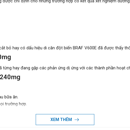
g được chỉ định cho những trường hợp có kết quả xét nghiệm dương tí
 cắt bỏ hay có dấu hiệu di căn đột biến BRAF V600E đã được thấy th
240mg
ã từng hay đang gặp các phản ứng dị ứng với các thành phần hoạt ch
af 240mg
u bữa ăn.
ọi trường hợp.
XEM THÊM
 tương ứng với 960mg trong mỗi 12 giờ.
ệnh có các dấu hiệu mẫn cảm hay gặp các phản ứng bất lợi nặng khi