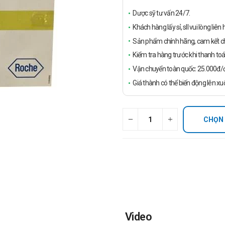
Dược sỹ tư vấn 24/7.
Khách hàng lấy sỉ, sll vui lòng liê
Sản phẩm chính hãng, cam kết ch
Kiểm tra hàng trước khi thanh toá
Vận chuyển toàn quốc: 25.000đ/đ
Giá thành có thể biến động lên xu
CHỌN
Video