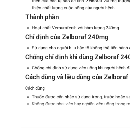
triển của các tế bào ác tính. Zelboraf 240mg thườn
thiện chất lượng cuộc sống của người bệnh.
Thành phần
Hoạt chất Vemurafenib với hàm lượng 240mg
Chỉ định của Zelboraf 240mg
Sử dụng cho người bị u hắc tố không thể tiến hành
Chống chỉ định khi dùng Zelboraf 
Chống chỉ định sử dụng viên uống khi người bệnh đ
Cách dùng và liều dùng của Zelbor
Cách dùng:
Thuốc được cân nhắc sử dụng trong, trước hoặc sa
Không được nhai viên hay nghiền viên uống trong m
Liều dùng:
Thuốc được sử dụng với lượng khuyến cáo là 4 viên
Hiệu chỉnh liều dùng hoặc ngừng thuốc nếu người b