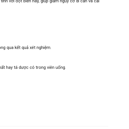
nh với đột biến này, giúp giảm nguy cơ di căn và cải
ông qua kết quả xét nghiệm.
ất hay tá dược có trong viên uống.
 dùng.