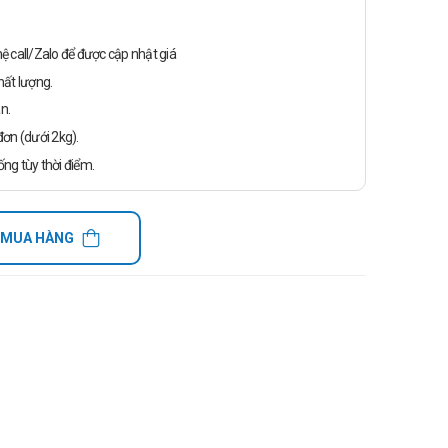
n hệ call/Zalo để được cập nhật giá
ất lượng.
n.
ơn (dưới 2kg).
ống tùy thời điểm.
 MUA HÀNG