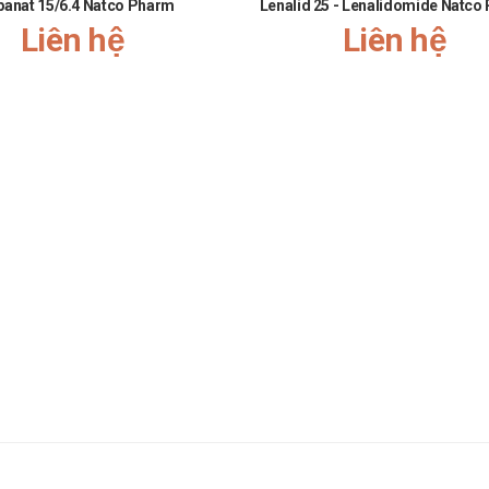
panat 15/6.4 Natco Pharm
Lenalid 25 - Lenalidomide Natco
Liên hệ
Liên hệ