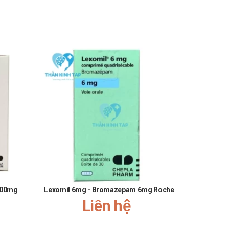
500mg
Lexomil 6mg - Bromazepam 6mg Roche
Valcyte 45
Liên hệ