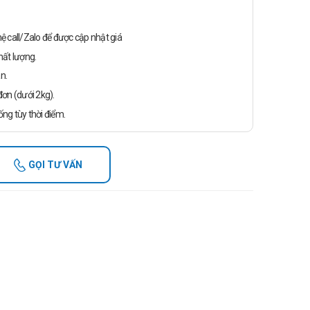
n hệ call/Zalo để được cập nhật giá
ất lượng.
n.
ơn (dưới 2kg).
ống tùy thời điểm.
GỌI TƯ VẤN