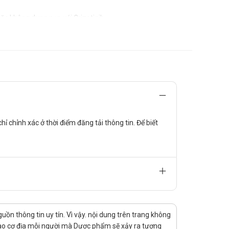
ặc không dung nạp với Crizotinib.
gày. Lưu ý tuyệt đối không sử dụng cùng lúc 2 liều thuốc.
h từng bước, mỗi lần nên giảm 150mg/lần uống trong ngày
Trường hợp suy gan nặng (Child-Pugh C) cần chỉnh liều khởi
h theo dõi chức năng gan phù hợp;
 chỉnh xác ở thời điểm đăng tải thông tin. Để biết
n bệnh nhân suy thận nặng nhưng do Alectinib thải trừ
 cho thấy cần phải điều chỉnh liều sử dụng;
n thông tin uy tín. Vì vậy. nội dung trên trang không
 vào cơ địa mỗi người mà Dược phẩm sẽ xảy ra tương