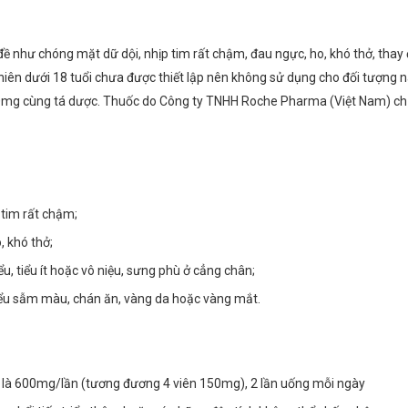
 đề như chóng mặt dữ dội, nhịp tim rất chậm, đau ngực, ho, khó thở, tha
 niên dưới 18 tuổi chưa được thiết lập nên không sử dụng cho đối tượng
50mg cùng tá dược. Thuốc do Công ty TNHH Roche Pharma (Việt Nam) chị
tim rất chậm;
, khó thở;
, tiểu ít hoặc vô niệu, sưng phù ở cẳng chân;
iểu sẫm màu, chán ăn, vàng da hoặc vàng mắt.
 là 600mg/lần (tương đương 4 viên 150mg), 2 lần uống mỗi ngày