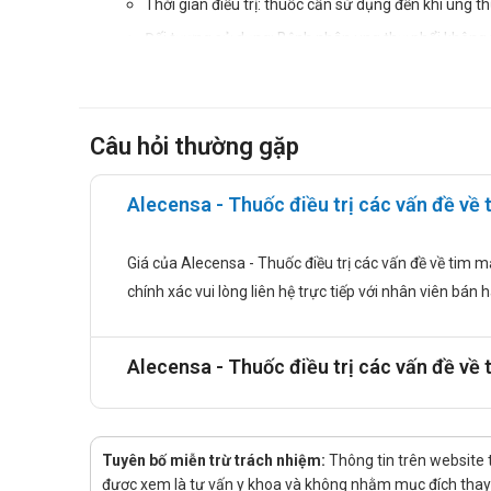
Thời gian điều trị: thuốc cần sử dụng đến khi ung 
Đối tượng sử dụng: Bệnh nhân ung thư phổi không t
Trường hợp quên sử dụng 1 liều thuốc, người bệnh cầ
Điều chỉnh liều thuốc với mục đích hạn chế các tác
Việc sử dụng thuốc có thể trì hoãn hoặc ngừng
Câu hỏi thường gặp
dựa trên khả năng dung nạp. Điều trị bằng thu
Alecensa - Thuốc điều trị các vấn đề về 
Suy gan: Không cần điều chỉnh liều khởi đầu th
đầu còn 450mg/lần, 2 lần mỗi ngày (tổng liều 
Giá của Alecensa - Thuốc điều trị các vấn đề về tim m
Suy thận: Không cần điều chỉnh liều thuốc ở ng
chính xác vui lòng liên hệ trực tiếp với nhân viên bán 
qua thận không đáng kể nên có thể không cần đi
Người cao tuổi (≥ 65 tuổi): Những dữ liệu còn h
Trẻ em: Mức độ an toàn và hiệu quả của thuốc ở 
Alecensa - Thuốc điều trị các vấn đề về
Cách dùng: Thuốc dùng đường uống.
CHỐNG CHỈ ĐỊNH:
Tuyên bố miễn trừ trách nhiệm:
Thông tin trên website 
Tiền sử dị ứng với hoạt chất Alectinib;
được xem là tư vấn y khoa và không nhằm mục đích thay t