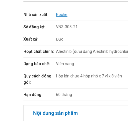
Nhà sản xuất:
Roche
Số đăng ký:
VN3-305-21
Xuất xứ:
Đức
Hoạt chất chính:
Alectinib (dưới dạng Alectinib hydrochl
Dạng bào chế:
Viên nang
Quy cách đóng
Hộp lớn chứa 4 hộp nhỏ x 7 vỉ x 8 viên
gói:
Hạn dùng:
60 tháng
Nội dung sản phẩm