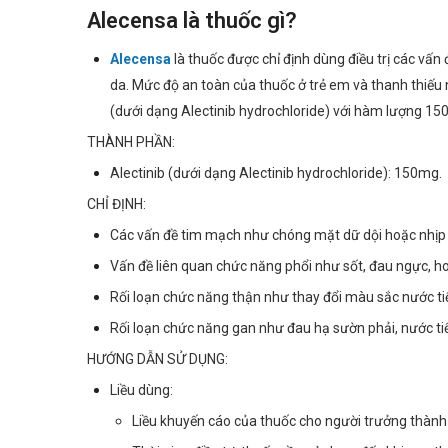
Alecensa là thuốc gì?
Alecensa
là thuốc được chỉ định dùng điều trị các vấn
da. Mức độ an toàn của thuốc ở trẻ em và thanh thiếu
(dưới dạng Alectinib hydrochloride) với hàm lượng 1
THÀNH PHẦN:
Alectinib (dưới dạng Alectinib hydrochloride): 150mg.
CHỈ ĐỊNH:
Các vấn đề tim mạch như chóng mặt dữ dội hoặc nhịp 
Vấn đề liên quan chức năng phổi như sốt, đau ngực, ho
Rối loạn chức năng thận như thay đổi màu sắc nước tiểu
Rối loạn chức năng gan như đau hạ sườn phải, nước t
HƯỚNG DẪN SỬ DỤNG:
Liều dùng:
Liều khuyến cáo của thuốc cho người trưởng thành