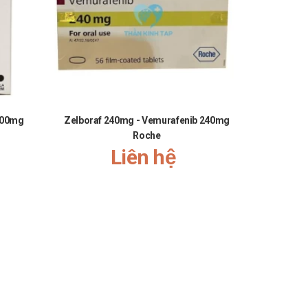
500mg
Zelboraf 240mg - Vemurafenib 240mg
Lexomil 
Roche
Liên hệ