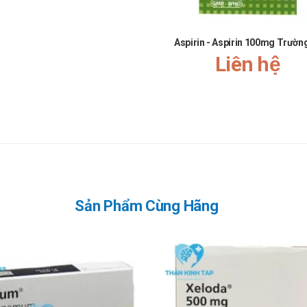
 vệ và sử dụng kem chống nắng (SPF 50 hoặc cao hơn) khi cần ra ngoài 
Aspirin - Aspirin 100mg Trườn
Liên hệ
ng điều trị cho bệnh nhân ung thư phổi không tế bào nhỏ có đột biến gen
bạn có thể liên hệ qua website:
ThanKinhTAP.com
hoặc liên 
 8 viên
Sản Phẩm Cùng Hãng