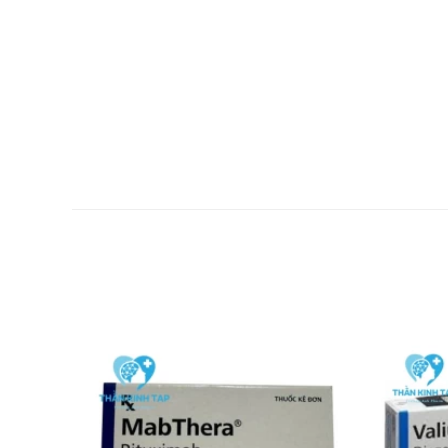
cuối cùng. Đồng thời, người bệnh hãy mặc quần áo bảo
Thiếu máu;
Táo bón;
Phù mặt, mí mắt, bàn tay hoặc trước xương chày;
Cảm giác mệt mỏi;
Đau cơ.
Thuốc Alectinib có chứa hoạt chất Alecensa, có tác dụ
hiện theo đúng chỉ dẫn của bác sĩ.
Để biết giá thuốc
Alecensa
hộp lớn chứa 4 hộp nhỏ x 7 vỉ x