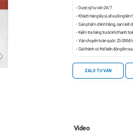
Dược sỹ tư vấn 24/7.
Khách hàng lấy sỉ, sll vui lòng liê
Sản phẩm chính hãng, cam kết ch
Kiểm tra hàng trước khi thanh toá
Vận chuyển toàn quốc: 25.000đ/đ
Giá thành có thể biến động lên xu
ZALO TƯ VẤN
Video