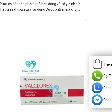
rị về tất cả các sản phẩm mà bạn đang và có ý định sử
 phát sinh khi bạn tự ý sử dụng Dược phẩm mà không
khó thở, sưng phù mặt, môi, lưỡi hoặc cổ họng.
Thêm
Gọi T
nh;
 cá chân;
Chat
da, vàng mắt.
Chat v
c dụng phụ nhất định.
 trong quá trình điều trị và ít nhất 7 ngày sau liều thuốc