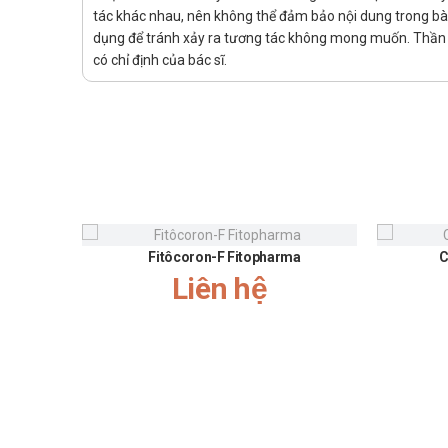
Tiền sử bệnh lý có các vấn đề về phổi hoặc rối loạn ch
tác khác nhau, nên không thể đảm bảo nội dung trong bài v
Bệnh lý gan;
dụng để tránh xảy ra tương tác không mong muốn. Thần K
có chỉ định của bác sĩ.
Tiền căn có nhịp tim chậm.
TÁC DỤNG PHỤ:
Người bệnh đang điều trị bằng thuốc cần liên hệ cấp c
Liên hệ với bác sĩ điều trị ngay lập tức nếu việc dùng t
Nhịp tim rất chậm;
Triệu chứng sắp ngất;
Đau cơ, yếu cơ không tìm được nguyên nhân;
Fitôcoron-F Fitopharma
C
Liên hệ
Bất thường chức năng phổi/hô hấp như đột ngột đ
Dấu hiệu gợi ý số lượng tế bào hồng cầu thấp (thi
Bất thường chức năng thận như thay đổi màu sắc và
Rối loạn chức năng gan như đau hạ sườn phải, cảm
Quá trình điều trị ung thư phổi không tế bào nhỏ b
Hoạt chất Alectinib trong thuốc khiến da người bệnh dễ b