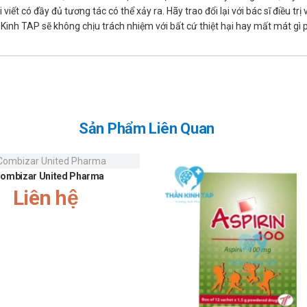
ức năng hô hấp, bên cạnh bệnh ung thư phổi;
iết có đầy đủ tương tác có thể xảy ra. Hãy trao đổi lại với bác sĩ điều t
inh TAP sẽ không chịu trách nhiệm với bất cứ thiệt hại hay mất mát gì
ứu y tế khẩn cấp nếu có các dấu hiệu của phản ứng dị ứng như phát ban, 
huốc gây ra các vấn đề sau:
Sản Phẩm Liên Quan
ombizar United Pharma
Liên hệ
au nặng ngực hoặc khó thở, thở khò khè, ho khan hoặc ho có đờm;
ếu máu) như da xanh xao, mệt mỏi, cảm thấy choáng váng, tay và chân lạ
 số lượng nước tiểu (tiểu ít hoặc không đi tiểu), phù bàn chân hoặc mắt
 giác chán ăn, dễ bị bầm tím hoặc chảy máu, nước tiểu sẫm màu, vàng 
ằng thuốc có thể bị trì hoãn hoặc ngừng vĩnh viễn nếu xuất hiện một số tá
ị cháy nắng hơn. Do đó, cần tránh tiếp xúc trực tiếp với ánh nắng mặt trời