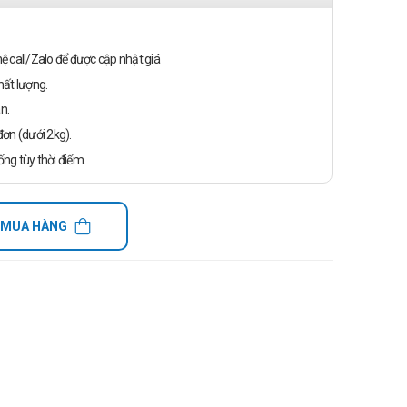
n hệ call/Zalo để được cập nhật giá
ất lượng.
n.
ơn (dưới 2kg).
ống tùy thời điểm.
 MUA HÀNG