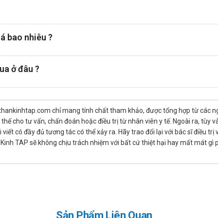
n bằng, giàu chất xơ từ rau xanh, ngũ cốc nguyên hạt và trái cây ít 
 trong ngày để duy trì mức đường huyết ổn định. Kết hợp với luyện 
á bao nhiêu ?
tuân thủ hướng dẫn của bác sĩ.
ua ở đâu ?
thankinhtap.com chỉ mang tính chất tham khảo, được tổng hợp từ các nguồ
hế cho tư vấn, chẩn đoán hoặc điều trị từ nhân viên y tế. Ngoài ra, tùy
iết có đầy đủ tương tác có thể xảy ra. Hãy trao đổi lại với bác sĩ điều t
inh TAP sẽ không chịu trách nhiệm với bất cứ thiệt hại hay mất mát gì
Sản Phẩm Liên Quan