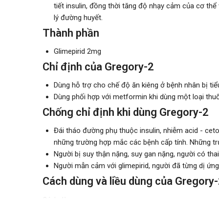
tiết insulin, đồng thời tăng độ nhạy cảm của cơ thể
lý đường huyết.
Thành phần
Glimepirid 2mg
Chỉ định của Gregory-2
Dùng hỗ trợ cho chế độ ăn kiêng ở bệnh nhân bị tiể
Dùng phối hợp với metformin khi dùng một loại thu
Chống chỉ định khi dùng Gregory-2
Đái tháo đường phụ thuộc insulin, nhiễm acid - ce
những trường hợp mắc các bệnh cấp tính. Những trư
Người bị suy thận nặng, suy gan nặng, người có tha
Người mẫn cảm với glimepirid, người đã từng dị ứn
Cách dùng và liều dùng của Gregory
Cách dùng:
Thuốc được dùng bằng đường uống. Nên dùng thuốc 