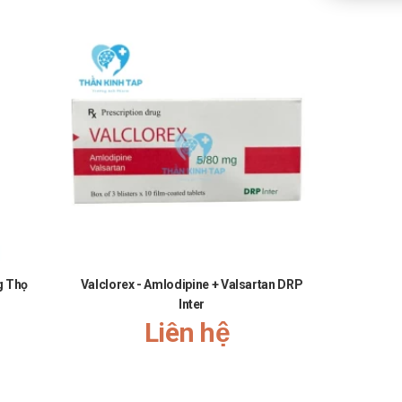
g Thọ
Valclorex - Amlodipine + Valsartan DRP
Tenoc
Inter
Liên hệ