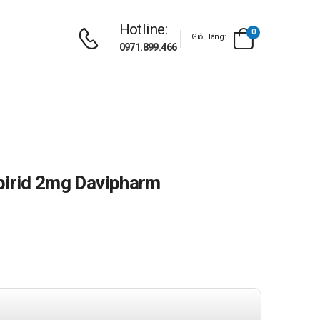
Hotline:
0
Giỏ Hàng:
0971.899.466
pirid 2mg Davipharm