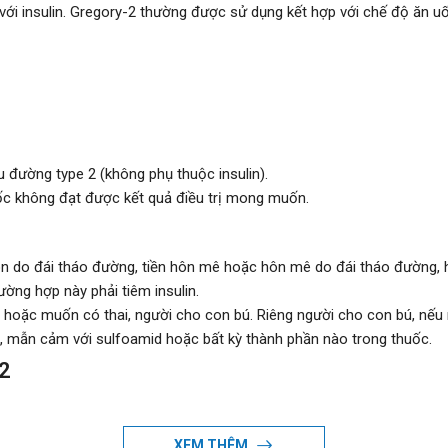
 với insulin. Gregory-2 thường được sử dụng kết hợp với chế độ ăn uố
u đường type 2 (không phụ thuộc insulin).
ốc không đạt được kết quả điều trị mong muốn.
ton do đái tháo đường, tiền hôn mê hoặc hôn mê do đái tháo đường,
ờng hợp này phải tiêm insulin.
i hoặc muốn có thai, người cho con bú. Riêng người cho con bú, nếu 
g, mẫn cảm với sulfoamid hoặc bất kỳ thành phần nào trong thuốc.
-2
ngày một lần vào bữa ăn sáng hoặc bữa ăn chính đầu tiên trong n
XEM THÊM