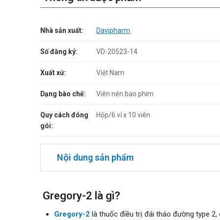
Nhà sản xuất:
Davipharm
Số đăng ký:
VD-20523-14
Xuất xứ:
Việt Nam
Dạng bào chế:
Viên nén bao phim
Quy cách đóng
Hộp/6 vỉ x 10 viên
gói:
Nội dung sản phẩm
Gregory-2 là gì?
Gregory-2
là thuốc điều trị đái tháo đường type 2