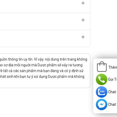
đường. Hạn chế tiêu thụ đường tinh luyện, thực phẩm
tập thể dục đều đặn để tăng hiệu quả kiểm soát đường
n thông tin uy tín. Vì vậy. nội dung trên trang không
 vào cơ địa mỗi người mà Dược phẩm sẽ xảy ra tương
Thêm
rị về tất cả các sản phẩm mà bạn đang và có ý định sử
 phát sinh khi bạn tự ý sử dụng Dược phẩm mà không
Gọi T
Chat
Chat v