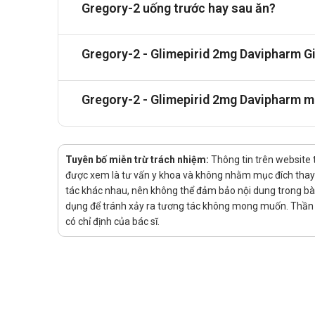
Lời khuyên về dinh dưỡng
Gregory-2 uống trước hay sau ăn?
Người dùng Gregory-2 nên duy trì chế độ ăn uống câ
chế biến sẵn và chất béo bão hòa. Chia nhỏ bữa ăn
Gregory-2 - Glimepirid 2mg Davipharm Gi
huyết. Luôn theo dõi đường huyết thường xuyên và 
Gregory-2 - Glimepirid 2mg Davipharm m
Tuyên bố miễn trừ trách nhiệm:
Thông tin trên website 
được xem là tư vấn y khoa và không nhằm mục đích thay t
tác khác nhau, nên không thể đảm bảo nội dung trong bài v
dụng để tránh xảy ra tương tác không mong muốn. Thần K
có chỉ định của bác sĩ.