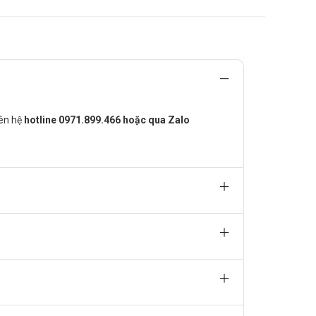
g hoặc người cao tuổi, bệnh nhân suy gan hoặc suy
o đường khác: 1 – 2 mg/ngày, tối đa 2 mg/ngày.
ucose huyết mong muốn sau 1 – 2 tuần điều trị; sau khi
quá 2 mg/ngày, cách quãng 1 – 2 tuần; tối đa 8
iên hệ
hotline 0971.899.466 hoặc qua Zalo
ất coumarin, IMAO, miconazol, phenylbutazon, thuốc
háo đường type 2.
m soát đường huyết hiệu quả.
ân.