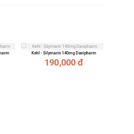
pharm
Kehl - Silymarin 140mg Davipharm
190,000 đ
Tazilex 