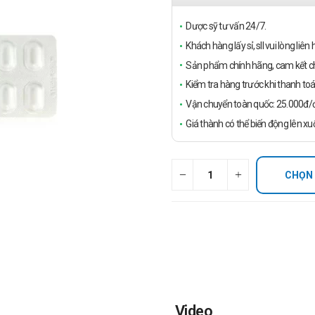
Dược sỹ tư vấn 24/7.
Khách hàng lấy sỉ, sll vui lòng liê
Sản phẩm chính hãng, cam kết ch
Kiểm tra hàng trước khi thanh toá
Vận chuyển toàn quốc: 25.000đ/đ
Giá thành có thể biến động lên xu
CHỌN
Video