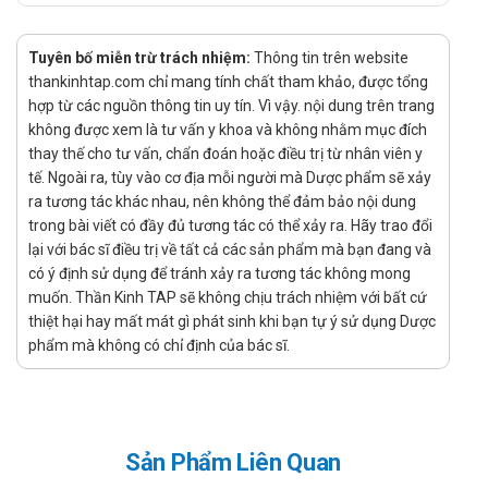
NSAIDs (thuốc kháng viêm không steroid): Sự kết hợp với
NSAIDs có thể tăng nguy cơ gây tổn thương dạ dày do cả
Tuyên bố miễn trừ trách nhiệm:
Thông tin trên website
hai loại thuốc đều ảnh hưởng đến niêm mạc dạ dày.
thankinhtap.com chỉ mang tính chất tham khảo, được tổng
Corticosteroids: Dùng cùng corticosteroids có thể làm
hợp từ các nguồn thông tin uy tín. Vì vậy. nội dung trên trang
tăng nguy cơ viêm loét dạ dày, vì cả hai thuốc đều có tác
không được xem là tư vấn y khoa và không nhằm mục đích
động mạnh lên đường tiêu hóa.
thay thế cho tư vấn, chẩn đoán hoặc điều trị từ nhân viên y
Thuốc kháng sinh nhóm quinolone (như Ciprofloxacin):
tế. Ngoài ra, tùy vào cơ địa mỗi người mà Dược phẩm sẽ xảy
Các kháng sinh này có thể làm tăng tác dụng phụ trên hệ
ra tương tác khác nhau, nên không thể đảm bảo nội dung
tiêu hóa khi dùng cùng với DW-TRA RebaTot, dẫn đến cảm
trong bài viết có đầy đủ tương tác có thể xảy ra. Hãy trao đổi
giác khó chịu ở dạ dày.
lại với bác sĩ điều trị về tất cả các sản phẩm mà bạn đang và
có ý định sử dụng để tránh xảy ra tương tác không mong
Thuốc ức chế bơm proton (PPI, như Omeprazole): Sử
muốn. Thần Kinh TAP sẽ không chịu trách nhiệm với bất cứ
dụng chung có thể ảnh hưởng đến hiệu quả của
thiệt hại hay mất mát gì phát sinh khi bạn tự ý sử dụng Dược
Rebamipide, vì PPI làm thay đổi độ pH trong dạ dày, tác
phẩm mà không có chỉ định của bác sĩ.
động đến sự hấp thụ của thuốc.
Các lựa chọn thay thế DW-TRA RebaTot
100mg Traphaco
Sản Phẩm Liên Quan
Tenofovir Fumarate 300mg Mylan
,
Macfor 3000mg BV
Pharma
, và
Ursa S 50 Daewoong
là những thuốc có tác