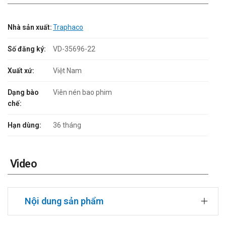
Nhà sản xuất:
Traphaco
Số đăng ký:
VD-35696-22
Xuất xứ:
Việt Nam
Dạng bào
Viên nén bao phim
chế:
Hạn dùng:
36 tháng
Video
Nội dung sản phẩm