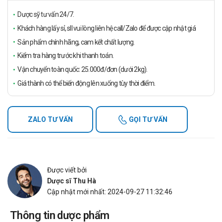
Dược sỹ tư vấn 24/7.
Khách hàng lấy sỉ, sll vui lòng liên hệ call/Zalo để được cập nhật giá
Sản phẩm chính hãng, cam kết chất lượng.
Kiểm tra hàng trước khi thanh toán.
Vận chuyển toàn quốc: 25.000đ/đơn (dưới 2kg).
Giá thành có thể biến động lên xuống tùy thời điểm.
ZALO TƯ VẤN
GỌI TƯ VẤN
Được viết bởi
Dược sĩ Thu Hà
Cập nhật mới nhất: 2024-09-27 11:32:46
Thông tin dược phẩm