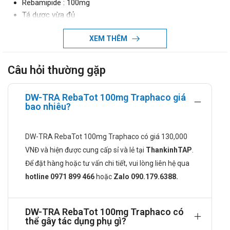
Rebamipide : 100mg
Tá dược vừa đủ
Chỉ định của DW-TRA RebaTot 100mg
XEM THÊM
Traphaco
Công dụng:
Câu hỏi thường gặp
Rebamipid làm lành vết loét thông qua cơ chế ngăn
chặn tổn thương niêm mạc dạ dày.
DW-TRA RebaTot 100mg Traphaco giá
bao nhiêu?
Chỉ định:
Thuốc DW-TRA RebaTot chỉ định cho các trường hợp
người bệnh loét dạ dày, điều trị các vết thương niêm
DW-TRA RebaTot 100mg Traphaco có giá 130,000
mạc dạ dày như: chảy máu, phù nề,...khi bị viêm dạ dày
VNĐ và hiện được cung cấp sỉ và lẻ tại
ThankinhTAP
.
cấp hay đợt cấp của viêm dạ dày mạn và làm chậm
Để đặt hàng hoặc tư vấn chi tiết, vui lòng liên hệ qua
tiến triển bệnh viêm teo dạ dày.
hotline 0971 899 466
hoặc
Zalo 090.179.6388.
Chống chỉ định khi dùng DW-TRA
RebaTot 100mg Traphaco
DW-TRA RebaTot 100mg Traphaco có
thể gây tác dụng phụ gì?
Không dùng cho người mẫn cảm với bất cứ thành phần