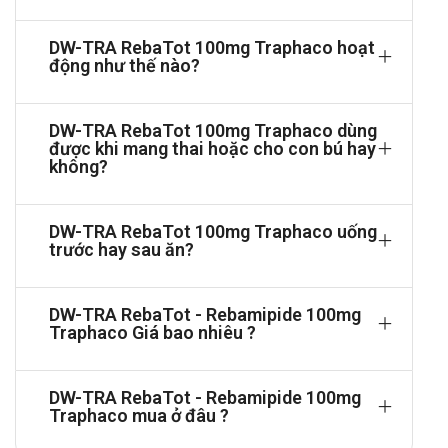
nào của sản phẩm
Cách dùng và liều dùng của DW-TRA
DW-TRA RebaTot 100mg Traphaco hoạt
động như thế nào?
RebaTot 100mg Traphaco
Cách dùng:
DW-TRA RebaTot 100mg Traphaco dùng
Được dùng để dùng để uống
được khi mang thai hoặc cho con bú hay
không?
Liều dùng:
Uống 1 viên DW-TRA RebaTot mỗi lần, ngày 3 lần.
Tương tác
DW-TRA RebaTot 100mg Traphaco uống
trước hay sau ăn?
Thuốc kháng acid: Các thuốc kháng acid như nhôm
hydroxide hoặc magie hydroxide có thể làm giảm sự hấp
DW-TRA RebaTot - Rebamipide 100mg
thụ của Rebamipide, từ đó làm giảm hiệu quả điều trị của
Traphaco Giá bao nhiêu ?
DW-TRA RebaTot.
Thuốc chống đông máu (như Warfarin): Sử dụng cùng
DW-TRA RebaTot có thể làm tăng nguy cơ chảy máu, đặc
DW-TRA RebaTot - Rebamipide 100mg
biệt ở những bệnh nhân đang dùng thuốc chống đông máu
Traphaco mua ở đâu ?
liều cao.