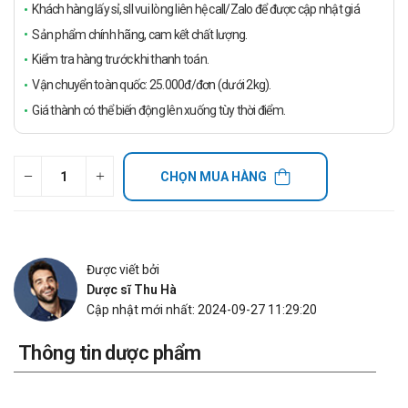
Khách hàng lấy sỉ, sll vui lòng liên hệ call/Zalo để được cập nhật giá
Sản phẩm chính hãng, cam kết chất lượng.
Kiểm tra hàng trước khi thanh toán.
Vận chuyển toàn quốc: 25.000đ/đơn (dưới 2kg).
Giá thành có thể biến động lên xuống tùy thời điểm.
CHỌN MUA HÀNG
Được viết bởi
Dược sĩ Thu Hà
Cập nhật mới nhất: 2024-09-27 11:29:20
Thông tin dược phẩm