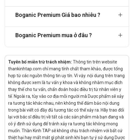
Cách dùng:
Boganic Premium Giá bao nhiêu ?
Nên sử dụng sau bữa ăn, thích hợp nhất là sau bữa
sáng.
Nuốt nguyên viên cùng với nước lọc, không nên nhai
Boganic Premium mua ở đâu ?
viên hoặc cố tách vỏ viên.
Nên sử dụng kiên trì, đều đặn, có thể bổ sung định kỳ
theo năm để có thể có lá gan khỏe.
Tuyên bố miễn trừ trách nhiệm:
Thông tin trên website
Liều dùng:
thankinhtap.com chỉ mang tính chất tham khảo, được tổng
Người lớn:1-2 viên/lần x 1 lần/ngày.
hợp từ các nguồn thông tin uy tín. Vì vậy. nội dung trên trang
Các lựa chọn thay thế Boganic Premium
không được xem là tư vấn y khoa và không nhằm mục đích
thay thế cho tư vấn, chẩn đoán hoặc điều trị từ nhân viên y
Ames Perfect Liver Care
,
HepaQueen Plusszz
và Boganic
tế. Ngoài ra, tùy vào cơ địa mỗi người mà Dược phẩm sẽ xảy
Premium đều là những sản phẩm được nhiều người tin
ra tương tác khác nhau, nên không thể đảm bảo nội dung
dùng để hỗ trợ chức năng gan. Tuy nhiên, mỗi sản phẩm
trong bài viết có đầy đủ tương tác có thể xảy ra. Hãy trao đổi
lại với bác sĩ điều trị về tất cả các sản phẩm mà bạn đang và
lại có những đặc điểm riêng biệt. Ames Perfect Liver Care
có ý định sử dụng để tránh xảy ra tương tác không mong
và HepaQueen Plusszz thường được xem là những lựa
muốn. Thần Kinh TAP sẽ không chịu trách nhiệm với bất cứ
chọn thay thế hiệu quả cho Boganic Premium. Cả ba sản
thiệt hại hay mất mát gì phát sinh khi bạn tự ý sử dụng Dược
phẩm đều chứa các thành phần tự nhiên