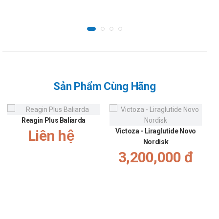
Tên: Lifebloom Corp.
Xuất xứ: Mỹ.
Sản phẩm tương tự
Emuglucan plus
Gobebe
Sản Phẩm Cùng Hãng
Stadsone 4
Nguồn thông tin: dichvucong.dav.gov.vn/congbothuoc
Reagin Plus Baliarda
Liên hệ
Victoza - Liraglutide Novo
Nordisk
3,200,000 đ