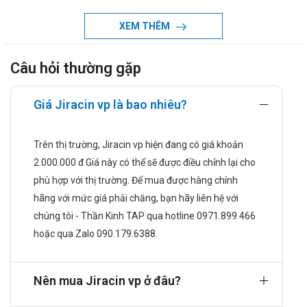
thể.
Những người mà muốn chăm sóc da, làm đẹp da, nâng
XEM THÊM
tone da.
Tăng cường khả năng miễn dịch, tăng sức đề kháng cho
Câu hỏi thường gặp
cơ thể.
Chống oxy hóa, ngăn ngừa lão hóa.
Giúp đẹp da, da trắng sáng.
Giá Jiracin vp là bao nhiêu?
Hướng dẫn sử dụng
Trên thị trường, Jiracin vp hiện đang có giá khoản
Liều dùng và cách dùng:
2.000.000 đ Giá này có thể sẽ được điều chỉnh lại cho
Dùng bằng đường uống. Uống cùng với nhiều nước. Uống
phù hợp với thị trường. Để mua được hàng chính
sau bữa ăn sáng hoặc sau ăn trưa 30 phút.
hãng với mức giá phải chăng, bạn hãy liên hệ với
Dùng 2 viên x 1 lần/ngày.
chúng tôi - Thần Kinh TAP qua hotline 0971.899.466
Quá liều:
hoặc qua Zalo 090.179.6388.
Chưa có báo cáo về các triệu chứng quá liều khi sử dụng
sản phẩm. Nếu có các biểu hiện bất thường xảy ra, cần
đến ngay cơ sở y tế gần nhất để được theo dõi và có giải
Nên mua Jiracin vp ở đâu?
pháp điều trị kịp thời.