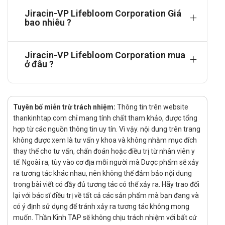
Chống chỉ định
Jiracin-VP Lifebloom Corporation Giá
bao nhiêu ?
Jiracin vp không sử dụng trong trường hợp:
Đối tượng mẫn cảm với thành phần sản phẩm.
Jiracin-VP Lifebloom Corporation mua
Tác dụng phụ của Jiracin vp
ở đâu ?
Chưa có thông tin.
Cảnh báo khi sử dụng
Tuyên bố miễn trừ trách nhiệm:
Thông tin trên website
Đọc kỹ hướng dẫn sử dụng để hiểu rõ về liều lượng, cách
thankinhtap.com chỉ mang tính chất tham khảo, được tổng
dùng, tác dụng phụ và các cảnh báo liên quan.
hợp từ các nguồn thông tin uy tín. Vì vậy. nội dung trên trang
Tuân thủ dùng đúng liều lượng và thời gian theo chỉ định
không được xem là tư vấn y khoa và không nhằm mục đích
của bác sĩ. Không tự ý tăng hoặc giảm liều.
thay thế cho tư vấn, chẩn đoán hoặc điều trị từ nhân viên y
Không sử dụng khi đã hết hạn, vì hiệu quả có thể giảm sút
tế. Ngoài ra, tùy vào cơ địa mỗi người mà Dược phẩm sẽ xảy
hoặc có thể gây hại.
ra tương tác khác nhau, nên không thể đảm bảo nội dung
Thực hiện chế độ ăn uống lành mạnh để nâng cao hiệu
trong bài viết có đầy đủ tương tác có thể xảy ra. Hãy trao đổi
quả điều trị và sức khỏe tổng thể.
lại với bác sĩ điều trị về tất cả các sản phẩm mà bạn đang và
có ý định sử dụng để tránh xảy ra tương tác không mong
Tương tác
muốn. Thần Kinh TAP sẽ không chịu trách nhiệm với bất cứ