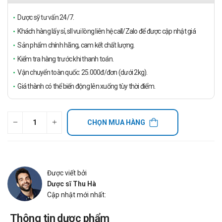
Dược sỹ tư vấn 24/7.
Khách hàng lấy sỉ, sll vui lòng liên hệ call/Zalo để được cập nhật giá
Sản phẩm chính hãng, cam kết chất lượng.
Kiểm tra hàng trước khi thanh toán.
Vận chuyển toàn quốc: 25.000đ/đơn (dưới 2kg).
Giá thành có thể biến động lên xuống tùy thời điểm.
CHỌN MUA HÀNG
Được viết bởi
Dược sĩ Thu Hà
Cập nhật mới nhất:
Thông tin dược phẩm