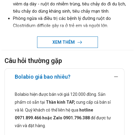
viêm dạ dày - ruột do nhiễm trùng, tiêu chảy do đi du lịch,
tiêu chảy do dùng kháng sinh, tiêu chảy mạn tính.
Phòng ngừa và điều trị các bệnh lý đường ruột do
Clostridium difficile gây ra ở trẻ em và người lớn.
Làm giảm tỷ lệ tái phát nhiễm trùng Clostridium difficile khi
dùng kháng sinh.
XEM THÊM
Ðiều trị hội chứng đại tràng kích thích (rối loạn ruột chức
năng).
Câu hỏi thường gặp
Chống chỉ định khi dùng Bolabio
Dị ứng với Saccharomyces boulardii hay bất kỳ thành phần
Bolabio giá bao nhiêu?
nào của thuốc.
Đối tượng đang đặt catheter tĩnh mạch trung ương.
Bolabio hiện được bán với giá 120.000 đồng. Sản
Bệnh nhân bị các bệnh làm suy giảm miễn dịch (HIV, cấy
phẩm có sẵn tại
Thần kinh TAP,
cung cấp cả bán sỉ
ghép cơ quan, xạ trị).
và lẻ. Quý khách có thể liên hệ qua
hotline
Cách dùng và liều dùng của Bolabio
0971.899.466 hoặc Zalo 0901.796.388
để được tư
Cách dùng:
vấn và đặt hàng.
Thuốc dùng đường uống. Có thể dùng cùng với thức ăn