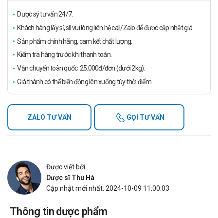
Dược sỹ tư vấn 24/7.
Khách hàng lấy sỉ, sll vui lòng liên hệ call/Zalo để được cập nhật giá
Sản phẩm chính hãng, cam kết chất lượng.
Kiểm tra hàng trước khi thanh toán.
Vận chuyển toàn quốc: 25.000đ/đơn (dưới 2kg).
Giá thành có thể biến động lên xuống tùy thời điểm.
ZALO TƯ VẤN
GỌI TƯ VẤN
Được viết bởi
Dược sĩ Thu Hà
Cập nhật mới nhất: 2024-10-09 11:00:03
Thông tin dược phẩm