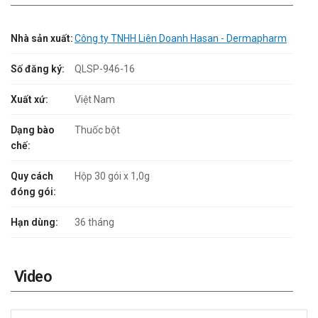
Nhà sản xuất:
Công ty TNHH Liên Doanh Hasan - Dermapharm
Số đăng ký:
QLSP-946-16
Xuất xứ:
Việt Nam
Dạng bào
Thuốc bột
chế:
Quy cách
Hộp 30 gói x 1,0g
đóng gói:
Hạn dùng:
36 tháng
Video