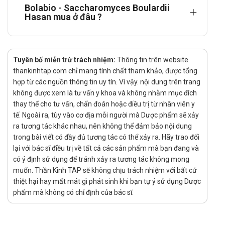
cụ thể và liều lượng có thể khác nhau, nên cần tham khảo
Bolabio - Saccharomyces Boulardii
Hasan mua ở đâu ?
ý kiến bác sĩ trước khi sử dụng.
Lời khuyên về dinh dưỡng
Khi sử dụng Bolabio, nên duy trì chế độ ăn uống lành
Tuyên bố miễn trừ trách nhiệm:
Thông tin trên website
mạnh, bao gồm thực phẩm giàu chất xơ như rau xanh, trái
thankinhtap.com chỉ mang tính chất tham khảo, được tổng
cây và ngũ cốc nguyên hạt để hỗ trợ hệ tiêu hóa. Hạn chế
hợp từ các nguồn thông tin uy tín. Vì vậy. nội dung trên trang
tiêu thụ thực phẩm nhiều đường, chất béo bão hòa và đồ
không được xem là tư vấn y khoa và không nhằm mục đích
uống có cồn, vì chúng có thể gây kích ứng đường ruột và
thay thế cho tư vấn, chẩn đoán hoặc điều trị từ nhân viên y
làm giảm hiệu quả của thuốc. Uống đủ nước hàng ngày
tế. Ngoài ra, tùy vào cơ địa mỗi người mà Dược phẩm sẽ xảy
cũng rất quan trọng để duy trì sự cân bằng nước và điện
ra tương tác khác nhau, nên không thể đảm bảo nội dung
giải trong cơ thể.
trong bài viết có đầy đủ tương tác có thể xảy ra. Hãy trao đổi
lại với bác sĩ điều trị về tất cả các sản phẩm mà bạn đang và
có ý định sử dụng để tránh xảy ra tương tác không mong
muốn. Thần Kinh TAP sẽ không chịu trách nhiệm với bất cứ
thiệt hại hay mất mát gì phát sinh khi bạn tự ý sử dụng Dược
phẩm mà không có chỉ định của bác sĩ.