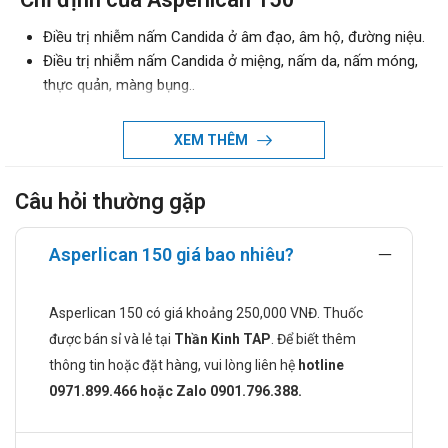
Điều trị nhiễm nấm Candida ở âm đạo, âm hộ, đường niệu.
Điều trị nhiễm nấm Candida ở miệng, nấm da, nấm móng,
thực quản, màng bụng..
Điều trị nhiễm nấm Candida nghiêm trọng toàn thân hoặc
trong huyết, phổi, thậm chí Điều trị viêm màng não do nấm
XEM THÊM
Cryptococcus neoformans.
Điều trị các bệnh do nấm Blastomyces, nấm Coccidioides
Câu hỏi thường gặp
immitis và nấm Histoplasma.
Dự phòng nhiễm nấm Candida trong các trường hợp: Bệnh
nhân suy giảm miễn dịch, ung thư, AIDS, bệnh nhân ghép
Asperlican 150 giá bao nhiêu?
tủy xương đang điều trị bằng hóa chất hoặc tia xạ…
Chống chỉ định khi dùng Asperlican 150
Asperlican 150 có giá khoảng 250,000 VNĐ. Thuốc
được bán sỉ và lẻ tại
Thần Kinh TAP
. Để biết thêm
Không sử dụng bệnh nhân mẫn cảm với Asperlican 150
thông tin hoặc đặt hàng, vui lòng liên hệ
hotline
hoặc các thuốc chống nấm nhóm azol (ketoconazol,
0971.899.466 hoặc Zalo 0901.796.388.
miconazol, và clotrimazol)
Tuyệt đối không phối hợp với terfenadin ở bệnh nhân sử
dụng chế độ liều ≥ 400mg fluconazol/ngày trong nhiều