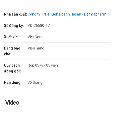
Nhà sản xuất:
Công ty TNHH Liên Doanh Hasan - Dermapharm
Số đăng ký:
VD-26580-17
Xuất xứ:
Việt Nam
Dạng bào
Viên nang
chế:
Quy cách
Hôp 05 vỉ x 05 viên
đóng gói:
Hạn dùng:
36 tháng
Video