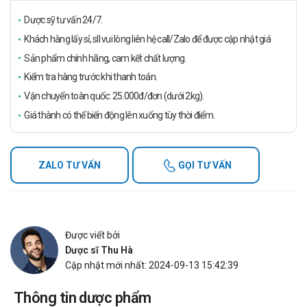
Dược sỹ tư vấn 24/7.
Khách hàng lấy sỉ, sll vui lòng liên hệ call/Zalo để được cập nhật giá
Sản phẩm chính hãng, cam kết chất lượng.
Kiểm tra hàng trước khi thanh toán.
Vận chuyển toàn quốc: 25.000đ/đơn (dưới 2kg).
Giá thành có thể biến động lên xuống tùy thời điểm.
ZALO TƯ VẤN
GỌI TƯ VẤN
Được viết bởi
Dược sĩ Thu Hà
Cập nhật mới nhất: 2024-09-13 15:42:39
Thông tin dược phẩm