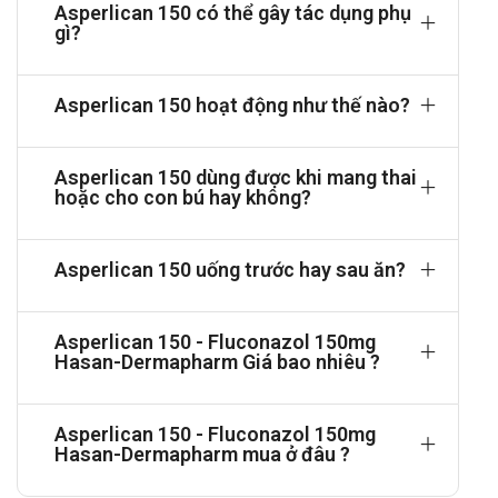
Asperlican 150 có thể gây tác dụng phụ
ngày.
gì?
Không sử dụng đồng thời với các thuốc kéo dài khoảng QT
và được chuyển hóa qua CYP3A4 như cisaprid, astemizol,
pimozid, quinidin, amiodaron, Erythromycin.
Asperlican 150 hoạt động như thế nào?
Cách dùng và liều dùng của Asperlican
150
Asperlican 150 dùng được khi mang thai
hoặc cho con bú hay không?
Cách dùng:
Uống với nước sôi để nguội, thể tích vừa đủ khoảng 200ml.
Asperlican 150 uống trước hay sau ăn?
Nuốt nguyên viên, tránh vỡ nát viên để ảnh hưởng đến khả
năng hấp thu thuốc.
Không tự ý điều chỉnh liều khi chưa được sự hướng dẫn
Asperlican 150 - Fluconazol 150mg
của bác sĩ
Hasan-Dermapharm Giá bao nhiêu ?
Nên dùng thuốc liên tục cho đến khi biểu hiện lâm sàng và
xét nghiệm chứng tỏ bệnh đã khỏi hẳn để tránh tái phát
Asperlican 150 - Fluconazol 150mg
Liều dùng:
Hasan-Dermapharm mua ở đâu ?
Người lớn