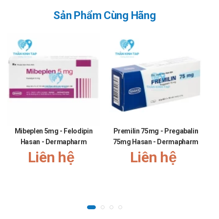
1.000/ mm3.
Sản Phẩm Cùng Hãng
Trẻ em
Điều trị dự phòng
3mg/ kg cân nặng/ ngày đối với nhiễm nấm bề mặt,
6 - 12mg/ kg cân nặng/ ngày đối với nhiễm nấm
toàn thân.
Điều trị nấm
6mg/kg cân nặng/ngày hoặc có thể dùng liều
12mg/ kg cân nặng/ ngày và chia tổng liều làm 2 lần
sử dụng trong ngày nếu nhiễm nấm kéo dài, tuy
Mibeplen 5mg - Felodipin
nhiên không được vượt quá 600mg/ ngày.
Premilin 75mg - Pregabalin
Hasan - Dermapharm
75mg Hasan - Dermapharm
Trẻ sơ sinh
Liên hệ
Liên hệ
Trẻ sơ sinh dưới 2 tuần tuổi
3 - 6mg/ kg cân nặng/ lần, mỗi lần dùng cách nhau
72 giờ.
Trẻ từ 2 - 4 tuần tuổi
3 - 6mg/ kg cân nặng/ lần, mỗi lần dùng cách nhau