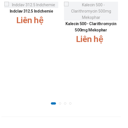
triệu chứng cần dùng thêm tối thiểu 2 tuần nữa.
Indclav 312.5 Indchemie
Điều trị viêm màng não do nhiễm nấm Cryptococcus
Liên hệ
450mg/ lần/ ngày (tương đương 3 viên Asperlican
Kalecin 500 - Clarithromycin
150/ lần/ ngày) trong ngày đầu tiên của đợt điều trị,
500mg Mekophar
Liên hệ
sau đó dùng liều 1 - 3 viên/ lần/ ngày và dùng trong
thời gian tối thiểu là 6 - 8 tuần sau khi kết quả cấy
dịch não tủy âm tính.
Để tránh tái phát ở bệnh nhân HIV, cần dùng Difuzit
với liều là 1 viên/ lần/ ngày, dùng liên tục trong thời
gian dài.
Điều trị dự phòng nhiễm nấm Candida ở bệnh nhân
phẫu thuật cấy ghép tủy xương
3 viên Asperlican 150/ lần/ ngày (tương đương
450mg/ lần/ ngày). Dùng thuốc dự phòng trước vài
ngày khi số lượng bạch cầu trung tính giảm (có thể
tiên đoán được) và tiếp tục dùng thêm 7 ngày sau
khi số lượng bạch cầu trung tính đạt giá trị trên