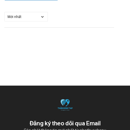
Rifabutin: Fluconazol làm tăng nồng độ và diện tích dưới
đường cong (AUC) của rifabutin và chất chuyển hóa chính,
tăng nguy cơ tác dụng phụ
Các lựa chọn thay thế Asperlican 150
Một số thuốc đặt âm đạo có thể thay thế Asperlican 150
bao gồm:
Shinpoong Cristan
: Chứa Clotrimazole, hiệu quả trong
điều trị nhiễm nấm âm đạo.
Lomexin 200mg
: Chứa Fenticonazole, điều trị nhiễm
nấm và viêm âm đạo.
Uptiv
: Chứa Metronidazole và Nystatin, điều trị viêm âm
đạo do vi khuẩn và nấm.
Các thuốc này có cơ chế tác dụng tương tự, giúp điều trị
viêm âm đạo do nhiễm khuẩn và nấm, là lựa chọn thay thế
phù hợp khi Asperlican 150 không phù hợp hoặc không có
sẵn.
Đăng ký theo dõi qua Email
Lời khuyên về dinh dưỡng