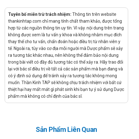
Điều trị nhiễm nấm Candida ở âm đạo, âm hộ:
150mg/ lần/ngày (tương đương 1 viên/ lần/ ngày),
Tuyên bố miễn trừ trách nhiệm:
Thông tin trên website
dùng một liều duy nhất
thankinhtap.com chỉ mang tính chất tham khảo, được tổng
Trong 4 - 12 tháng tiếp theo, có thể dùng liều
hợp từ các nguồn thông tin uy tín. Vì vậy. nội dung trên trang
150mg/ tháng (1 viên/ tháng) để ngăn ngừa tái
không được xem là tư vấn y khoa và không nhằm mục đích
phát.
thay thế cho tư vấn, chẩn đoán hoặc điều trị từ nhân viên y
tế. Ngoài ra, tùy vào cơ địa mỗi người mà Dược phẩm sẽ xảy
Điều trị nhiễm nấm Candida ở miệng, hầu họng
ra tương tác khác nhau, nên không thể đảm bảo nội dung
150mg/ lần/ ngày (tương đương 1 viên/ lần/ ngày,
trong bài viết có đầy đủ tương tác có thể xảy ra. Hãy trao đổi
dùng trong khoảng 1 - 2 tuần.
lại với bác sĩ điều trị về tất cả các sản phẩm mà bạn đang và
Điều trị nhiễm nấm Candida ở thực quản
có ý định sử dụng để tránh xảy ra tương tác không mong
muốn. Thần Kinh TAP sẽ không chịu trách nhiệm với bất cứ
150mg/ lần/ ngày (tương đương 1 viên Asperlican/
thiệt hại hay mất mát gì phát sinh khi bạn tự ý sử dụng Dược
lần/ ngày) dùng liên tục tối thiểu 3 tuần và sau khi
phẩm mà không có chỉ định của bác sĩ.
hết triệu chứng cần dùng thêm tối thiểu 2 tuần nữa.
Điều trị nhiễm nấm Candida toàn thân
450mg/ lần/ ngày (tương đương 3 viên/ lần/ ngày)
trong 3 ngày đầu tiên của đợt điều trị, sau đó dùng
Sản Phẩm Liên Quan
liều 150mg/ lần/ ngày (tương đương 1 viên/ lần/
ngày), dùng trong tối thiểu 4 tuần và sau khi hết