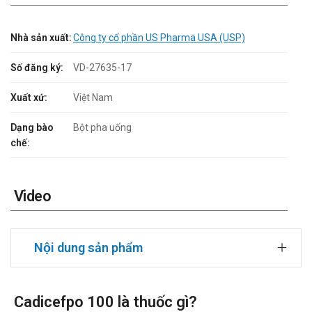
Nhà sản xuất:
Công ty cổ phần US Pharma USA (USP)
Số đăng ký:
VD-27635-17
Xuất xứ:
Việt Nam
Dạng bào
Bột pha uống
chế:
Video
Nội dung sản phẩm
Cadicefpo 100 là thuốc gì?