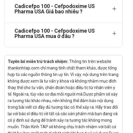
Nhiễm trùng đường tiết niệu không biến chứng (viêm bàng
Cadicefpo 100 - Cefpodoxime US
quang) gây ra bởi Escherichia coli, Klebsiella pneumoniae,
Pharma USA Giá bao nhiêu ?
Proteus mirabilis, hoặc Staphylococcus saprophyticus.
Hướng dẫn sử dụng
Cadicefpo 100 - Cefpodoxime US
Pharma USA mua ở đâu ?
Liều dùng và cách dùng:
Dùng bằng cách hòa bột thuốc vào một lượng nước vừa
đủ (khoảng 100 ml).
Không dùng sữa, trà, cà phê hoặc các thức uống có ga, có
Tuyên bố miễn trừ trách nhiệm:
Thông tin trên website
cồn hoặc calcium để pha thuốc. Nên uống cefpodoxim
thankinhtap.com chỉ mang tính chất tham khảo, được tổng
hợp từ các nguồn thông tin uy tín. Vì vậy. nội dung trên trang
cùng thức ăn để tăng sự hấp thu của thuốc qua đường
không được xem là tư vấn y khoa và không nhằm mục đích
tiêu hóa. sau khi pha xong, nếu không sử dụng ngay, hỗn
thay thế cho tư vấn, chẩn đoán hoặc điều trị từ nhân viên y
dịch phải được đậy kín, cất trong tủ lạnh từ 2°đến 8°C. Lắc
tế. Ngoài ra, tùy vào cơ địa mỗi người mà Dược phẩm sẽ xảy
đều trước khi sử dụng. Hỗn dịch có thể bảo quản được
ra tương tác khác nhau, nên không thể đảm bảo nội dung
trong 14 ngày.
trong bài viết có đầy đủ tương tác có thể xảy ra. Hãy trao đổi
Liều cho người lớn và trẻ em trên 12 tuổi:
lại với bác sĩ điều trị về tất cả các sản phẩm mà bạn đang và
Viêm họng và/hoặc viêm amiđan: 100 mg mỗi 12 giờ,
có ý định sử dụng để tránh xảy ra tương tác không mong
200 mg/ngày, điều trị 5 - 10 ngày.
muốn. Thần Kinh TAP sẽ không chịu trách nhiệm với bất cứ