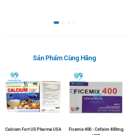
bệnh nhân xơ gan (có hoặc không có cổ trướng) tương tự
như ở những người khỏe mạnh. Không cần điều chỉnh liều
trong nhóm bệnh nhân này.
Quá liều:
Chưa có báo cáo về các triệu chứng quá liều khi sử dụng
sản phẩm. Nếu có các biểu hiện bất thường xảy ra, cần
đến ngay cơ sở y tế gần nhất để được theo dõi và có giải
Sản Phẩm Cùng Hãng
pháp điều trị kịp thời.
Chống chỉ định
Cadicefpo 100 không sử dụng trong trường hợp:
Đối tượng mẫn cảm với thành phần sản phẩm.
Tác dụng phụ của Cadicefpo 100
Thường gặp:
Tiêu chảy (6%). Tỷ lệ mắc bệnh tiêu chảy ở trẻ sơ sinh
và trẻ mới biết đi (từ 1 tháng đến 2 tuổi) là 12,8%.
Calcium Fort US Pharma USA
Ficemix 400 - Cefixim 400mg
Phát ban da (2%). Tỉ lệ phát ban tã ở trẻ sơ sinh và trẻ