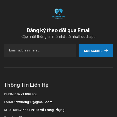
Để ở nơi an toàn, tránh xa tầm tay trẻ em.
Nhà sản xuất
Tên: Us Pharma.
Đăng ký theo dõi qua Email
Xuất xứ: Mỹ.
Cập nhật thông tin mới nhất từ nhathuochapu
Sản phẩm tương tự
Sulcilat 750mg
SUBSCRIBE
Usarmicin
Bbcelat
Nguồn thông tin: dichvucong.dav.gov.vn/congbothuoc
Thông Tin Liên Hệ
PHONE:
0971.899.466
EMAIL:
nvtruong17@gmail.com
KHO HÀNG:
Kho HN: 85 Vũ Trọng Phụng