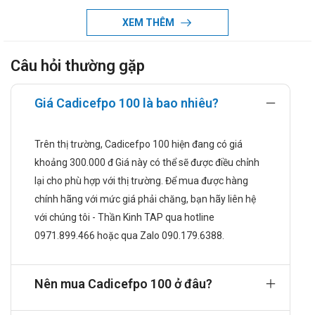
Streptococcus pyogenes.
Viêm phổi mắc phải cộng đồng gây ra bởi S. pneumoniae
XEM THÊM
hoặc H. Influenzae (bao gồm các chủng tạo beta-
lactamase).
Câu hỏi thường gặp
Đợt cấp của viêm phế quản mạn gây ra bởi S. pneumoniae,
H. influenzae (chỉ có các chủng không sinh beta-
lactamase) hoặc M. catarrhalis.
Giá Cadicefpo 100 là bao nhiêu?
Lậu niệu đạo và cổ tử cung, không biến chứng gây ra bởi
Neisseria gonorrhoeae (bao gồm cả các chủng sinh
Trên thị trường, Cadicefpo 100 hiện đang có giá
penicilinase).
khoảng 300.000 đ Giá này có thể sẽ được điều chỉnh
Nhiễm trùng hậu môn-trực tràng cấp, không biến chứng ở
lại cho phù hợp với thị trường. Để mua được hàng
phụ nữ do Neisseria gonorrhoeae (kể cả các chủng sinh
chính hãng với mức giá phải chăng, bạn hãy liên hệ
penicilinase).
với chúng tôi - Thần Kinh TAP qua hotline
Nhiễm trùng da và cấu trúc da không biến chứng do
0971.899.466 hoặc qua Zalo 090.179.6388.
Staphylococcus aureus (bao gồm các chủng sinh
penicilinase) hoặc Streptococcus pyogenes.
Viêm xoang cấp tính do Haemophilus influenzae (bao gồm
Nên mua Cadicefpo 100 ở đâu?
các chủng sản sinh beta-lactamase), Streptococcus
pneumoniae và Moraxella catarrhalis.