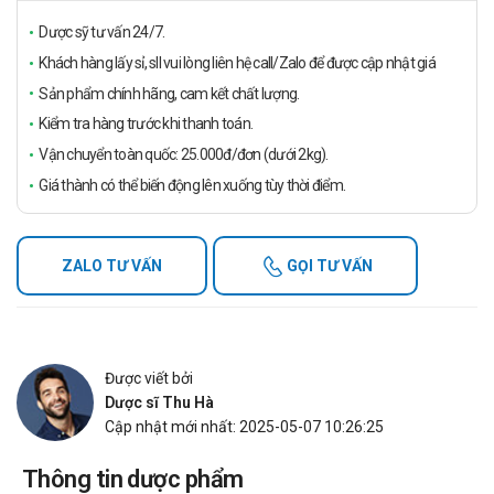
Dược sỹ tư vấn 24/7.
Khách hàng lấy sỉ, sll vui lòng liên hệ call/Zalo để được cập nhật giá
Sản phẩm chính hãng, cam kết chất lượng.
Kiểm tra hàng trước khi thanh toán.
Vận chuyển toàn quốc: 25.000đ/đơn (dưới 2kg).
Giá thành có thể biến động lên xuống tùy thời điểm.
ZALO TƯ VẤN
GỌI TƯ VẤN
Được viết bởi
Dược sĩ Thu Hà
Cập nhật mới nhất: 2025-05-07 10:26:25
Thông tin dược phẩm