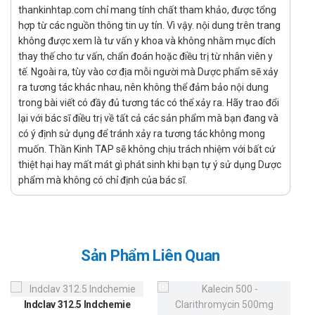
thải Creatinine 60 ml/ phút hoặc cao hơn. Những bệnh
thankinhtap.com chỉ mang tính chất tham khảo, được tổng
nhân có độ thanh thải từ 21 – 60 ml/ phút hoặc người
hợp từ các nguồn thông tin uy tín. Vì vậy. nội dung trên trang
đang chạy thận nhân tạo có thể dùng liều 300 mg/ ngày
không được xem là tư vấn y khoa và không nhằm mục đích
với khoảng cách giãn liều như bình thường. Những bệnh
thay thế cho tư vấn, chẩn đoán hoặc điều trị từ nhân viên y
nhân có độ thanh thải < 20 ml/ phút hoặc bệnh nhân đang
tế. Ngoài ra, tùy vào cơ địa mỗi người mà Dược phẩm sẽ xảy
ra tương tác khác nhau, nên không thể đảm bảo nội dung
thẩm tách phúc mạc có thể dùng liều 200 mg/ngày với
trong bài viết có đầy đủ tương tác có thể xảy ra. Hãy trao đổi
khoảng cách giãn liều như bình thường.
lại với bác sĩ điều trị về tất cả các sản phẩm mà bạn đang và
Tương tác
có ý định sử dụng để tránh xảy ra tương tác không mong
muốn. Thần Kinh TAP sẽ không chịu trách nhiệm với bất cứ
Probenecid: Làm tăng nồng độ đỉnh và AUC của Cefixim
thiệt hại hay mất mát gì phát sinh khi bạn tự ý sử dụng Dược
trong máu, đồng thời làm giảm độ thanh thải của thận và
phẩm mà không có chỉ định của bác sĩ.
thể tích phân bố của thuốc.
Thuốc chống đông máu (Warfarin): Làm tăng thời gian
prothrombin, có thể kèm theo nguy cơ chảy máu cao hơn.
Cần theo dõi chỉ số đông máu thường xuyên khi dùng
Sản Phẩm Liên Quan
chung.
Carbamazepin: Dùng đồng thời với Cefixim có thể làm tăng
nồng độ carbamazepin trong huyết tương, dẫn đến nguy
Indclav 312.5 Indchemie
cơ ngộ độc thuốc.