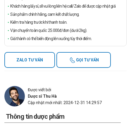
Khách hàng lấy sỉ, sll vui lòng liên hệ call/Zalo để được cập nhật giá
Sản phẩm chính hãng, cam kết chất lượng.
Kiểm tra hàng trước khi thanh toán.
Vận chuyển toàn quốc: 25.000đ/đơn (dưới 2kg).
Giá thành có thể biến động lên xuống tùy thời điểm.
ZALO TƯ VẤN
GỌI TƯ VẤN
Được viết bởi
Dược sĩ Thu Hà
Cập nhật mới nhất: 2024-12-31 14:29:57
Thông tin dược phẩm