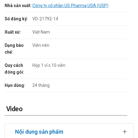
Nhà sản xuất:
Công ty cổ phần US Pharma USA (USP)
Số đăng ký:
VD-21792-14
Xuất xứ:
Việt Nam
Dạng bào
Viên nén
chế:
Quy cách
Hộp 1 vỉ x 10 viên
đóng gói:
Hạn dùng:
24 tháng
Video
Nội dung sản phẩm