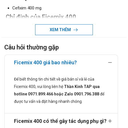
Cefixim 400 mg.
Chỉ định của Ficemix 400
Nhiễm trùng đường hô hấp – Nhiễm khuẩn tai mũi họng,
XEM THÊM
đặc biệt là viêm tai giữa do Haemophilus Influenzae
(những chủng có hoặc không có tiết Beta – Lactamase),
Câu hỏi thường gặp
Moraxella Catarrhalis và S. Pyogenes.
Nhiễm trùng đường hô hấp dưới như viêm phế quản do
Streptococcus Pheumoniae và Haemophilus Influenzae
Ficemix 400 giá bao nhiêu?
(những chủng có hoặc không có tiết Beta – Lactamase).
Viêm họng và viêm Amidan.
Để biết thông tin chi tiết về giá bán sỉ và lẻ của
Nhiễm trùng đường tiết niệu, như viêm bàng quang, niệu
Ficemix 400, vui lòng liên hệ
Thần Kinh TAP qua
đạo, viêm thận – bể thận không triệu chứng do Escherichia
hotline 0971.899.466 hoặc Zalo 0901.796.388
để
Coli và Proteus Mirabilis.
được tư vấn và đặt hàng nhanh chóng.
Bệnh lậu do Neisseria Gonorrhoeae.
Bệnh thương hàn.
Chống chỉ định khi dùng Ficemix 400
Ficemix 400 có thể gây tác dụng phụ gì?