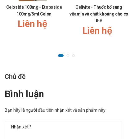
Celoside 100mg - Etoposide
Celivite - Thuốc bổ sung
Me
100mg/5ml Celon
vitamin và chất khoáng cho cơ
Liên hệ
thể
Liên hệ
Chủ đề
Bình luận
Bạn hãy là người đầu tiên nhận xét về sản phẩm này