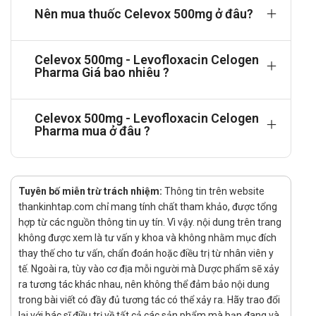
Nên mua thuốc Celevox 500mg ở đâu?
Cảnh báo khi sử dụng
Đọc kỹ hướng dẫn sử dụng để hiểu rõ về liều lượng, cách
Celevox 500mg - Levofloxacin Celogen
dùng, tác dụng phụ và các cảnh báo liên quan.
Pharma Giá bao nhiêu ?
Tuân thủ dùng đúng liều lượng và thời gian theo chỉ định
của bác sĩ. Không tự ý tăng hoặc giảm liều.
Không sử dụng khi đã hết hạn, vì hiệu quả có thể giảm sút
Celevox 500mg - Levofloxacin Celogen
Pharma mua ở đâu ?
hoặc có thể gây hại.
Thực hiện chế độ ăn uống lành mạnh để nâng cao hiệu
quả điều trị và sức khỏe tổng thể.
Tương tác
Tuyên bố miễn trừ trách nhiệm:
Thông tin trên website
thankinhtap.com chỉ mang tính chất tham khảo, được tổng
Chưa có thông tin.
hợp từ các nguồn thông tin uy tín. Vì vậy. nội dung trên trang
Lời khuyên an toàn
không được xem là tư vấn y khoa và không nhằm mục đích
thay thế cho tư vấn, chẩn đoán hoặc điều trị từ nhân viên y
Thai kỳ: Trước khi sử dụng, hãy tham khảo ý kiến bác sĩ để
tế. Ngoài ra, tùy vào cơ địa mỗi người mà Dược phẩm sẽ xảy
đảm bảo an toàn cho mẹ và thai nhi.
ra tương tác khác nhau, nên không thể đảm bảo nội dung
Cho con bú: Cần tham khảo ý kiến bác sĩ để đánh giá về
trong bài viết có đầy đủ tương tác có thể xảy ra. Hãy trao đổi
mức độ an toàn cho bạn và không gây hại cho trẻ. Không
lại với bác sĩ điều trị về tất cả các sản phẩm mà bạn đang và