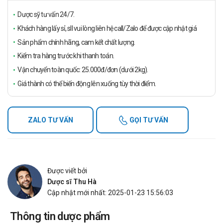
Dược sỹ tư vấn 24/7.
Khách hàng lấy sỉ, sll vui lòng liên hệ call/Zalo để được cập nhật giá
Sản phẩm chính hãng, cam kết chất lượng.
Kiểm tra hàng trước khi thanh toán.
Vận chuyển toàn quốc: 25.000đ/đơn (dưới 2kg).
Giá thành có thể biến động lên xuống tùy thời điểm.
ZALO TƯ VẤN
GỌI TƯ VẤN
Được viết bởi
Dược sĩ Thu Hà
Cập nhật mới nhất: 2025-01-23 15:56:03
Thông tin dược phẩm