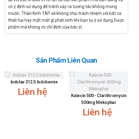
nên tự ý sử dụng.
có ý định sử dụng để tránh xảy ra tương tác không mong
muốn. Thần Kinh TAP sẽ không chịu trách nhiệm với bất cứ
Lái xe và vận hành máy móc: Chưa có báo cáo cụ thể về
thiệt hại hay mất mát gì phát sinh khi bạn tự ý sử dụng Dược
những ảnh hưởng của Celevox 500mg đối với khả năng lái
phẩm mà không có chỉ định của bác sĩ.
xe và vận hành máy móc. Tuy nhiên, để đảm bảo an toàn
bạn cần tham khảo ý kiến bác sĩ hoặc dược sĩ trước khi sử
dụng.
Cách bảo quản
Sản Phẩm Liên Quan
Bảo quản nơi khô ráo, tránh để ở nơi có nhiệt độ cao hoặc
ẩm ướt, như trong phòng tắm.
Để ở nơi an toàn, tránh xa tầm tay trẻ em.
Indclav 312.5 Indchemie
Nhà sản xuất
Liên hệ
Kalecin 500 - Clarithromycin
Tên: Celogen.
500mg Mekophar
Xuất xứ: Ấn Độ.
Liên hệ
Sản phẩm tương tự
Trikadinir 300
Azihasan 250