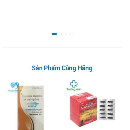
Valfast-500
Nguồn thông tin: drugbank.vn/thuoc/Celevox-500&VN-17399-13
Sản Phẩm Cùng Hãng