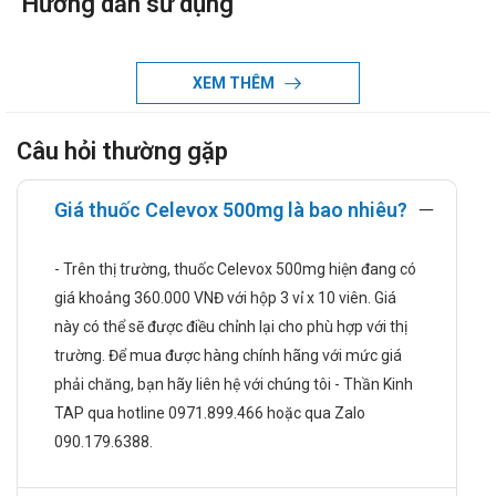
Hướng dẫn sử dụng
Liều dùng và cách dùng:
Dùng bằng đường uống.
XEM THÊM
Liều dùng cụ thể tùy thuộc vào thể trạng và mức độ diễn
tiến của bệnh. Để có liều dùng phù hợp, bạn cần tham
Câu hỏi thường gặp
khảo ý kiến bác sĩ hoặc chuyên viên y tế.
Quá liều:
Giá thuốc Celevox 500mg là bao nhiêu?
Chưa có báo cáo về các triệu chứng quá liều khi sử dụng
sản phẩm. Nếu có các biểu hiện bất thường xảy ra, cần
- Trên thị trường, thuốc Celevox 500mg hiện đang có
đến ngay cơ sở y tế gần nhất để được theo dõi và có giải
giá khoảng 360.000 VNĐ với hộp 3 vỉ x 10 viên. Giá
pháp điều trị kịp thời.
này có thể sẽ được điều chỉnh lại cho phù hợp với thị
Chống chỉ định
trường. Để mua được hàng chính hãng với mức giá
Celevox 500mg không sử dụng trong trường hợp:
phải chăng, bạn hãy liên hệ với chúng tôi - Thần Kinh
TAP qua hotline 0971.899.466 hoặc qua Zalo
Đối tượng mẫn cảm với thành phần sản phẩm.
090.179.6388.
Tác dụng phụ của Celevox 500mg
Chưa ghi nhận.