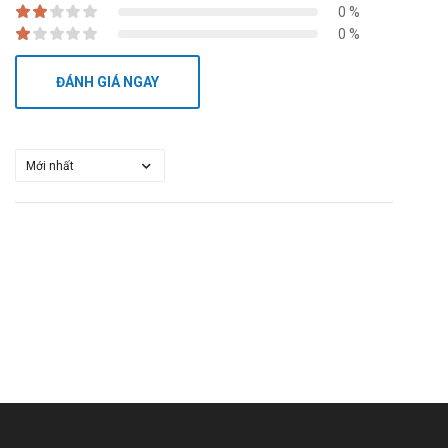
0 %
Triazolam: Bằng cách giảm sự thoái hóa của triazolam, tác
0 %
dụng dược lý của triazolam được tăng cường.
Thuốc chuyển hóa hệ thống Cytochrome P450: tăng huyết
ĐÁNH GIÁ NGAY
thanh
Cách bảo quản
Bảo quản thuốc Azihasan 250 ở nơi khô ráo, nhiệt độ dưới
30°C, tránh ánh sáng.
Nhà sản xuất
Tên: Công ty TNHH Hasan-Dermapharm.
Xuất xứ: Việt Nam.
Để biết giá sỉ, lẻ thuốc Azihasan 250 Hộp 1 vỉ x 6 viên, hộp 10 vỉ x 6
viên bạn có thể liên hệ qua website:
ThanKinhTAP.com
hoặc liên
hệ qua số điện thoại hotline: Call/Zalo: 09017963288.
Nguồn: dichvucong.dav.gov.vn.