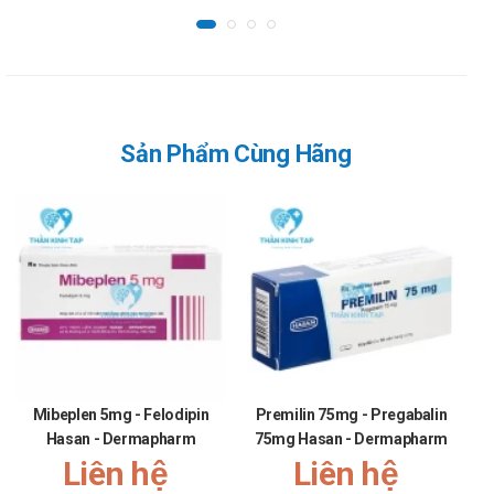
tiêu, khó chịu ở bụng (đau hoặc chuột rút), táo bón, đầy hơi,
viêm đại tràng giả mạc và hiếm khi đổi màu lưỡi.
Hệ thống sinh dục: viêm thận kẽ và suy cấp tính, viêm âm đạo.
Cơ xương khớp: đau khớp.
Tâm thần: phản ứng hung hăng, bồn chồn, lo lắng, lo lắng.
Sản Phẩm Cùng Hãng
Cảnh báo khi sử dụng
Dị ứng chéo: Khi một bệnh nhân bị dị ứng với một loại thuốc
macrolide, người đó cũng có thể bị dị ứng với các loại thuốc
macrolide khác.
Thận trọng khi sử dụng:
Người suy gan
Người suy thận nặng
Mibeplen 5mg - Felodipin
Phụ nữ có thai hoặc đang cho con bú
Premilin 75mg - Pregabalin
Hasan - Dermapharm
75mg Hasan - Dermapharm
Bệnh nhân xơ nang kết hợp nhiễm trùng phổi
Liên hệ
Liên hệ
Người già, sức khỏe yếu bệnh nhân bị nhiễm trùng phổi.