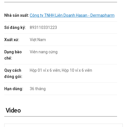
Nhà sản xuất:
Công ty TNHH Liên Doanh Hasan - Dermapharm
Số đăng ký:
893110331223
Xuất xứ:
Việt Nam
Dạng bào
Viên nang cứng
chế:
Quy cách
Hộp 01 vỉ x 6 viên; Hộp 10 vỉ x 6 viên
đóng gói:
Hạn dùng:
36 tháng
Video