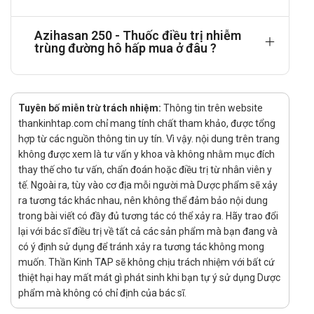
đầu tiên 2 viên/ngày, 4 ngày tiếp theo dùng 1 viên/ngày.
Nhiễm trùng đường sinh dục: Dùng 1 liều duy nhất 1g (4
Azihasan 250 - Thuốc điều trị nhiễm
viên).
trùng đường hô hấp mua ở đâu ?
Trẻ em:
Ngày đầu dùng liều 10mg/kg/ngày sau đó 3 ngày tiếp
theo dùng với liều 5mg/kg/ngày.
Tuyên bố miễn trừ trách nhiệm:
Thông tin trên website
thankinhtap.com chỉ mang tính chất tham khảo, được tổng
Trẻ dưới 6 tháng tuổi cho có thông tin về tính an toàn và
hợp từ các nguồn thông tin uy tín. Vì vậy. nội dung trên trang
hiệu quả nên không khuyến cáo sử dụng.
không được xem là tư vấn y khoa và không nhằm mục đích
Chống chỉ định
thay thế cho tư vấn, chẩn đoán hoặc điều trị từ nhân viên y
tế. Ngoài ra, tùy vào cơ địa mỗi người mà Dược phẩm sẽ xảy
Thuốc Azihasan 250 không được sử dụng trong các trường hợp:
ra tương tác khác nhau, nên không thể đảm bảo nội dung
trong bài viết có đầy đủ tương tác có thể xảy ra. Hãy trao đổi
lại với bác sĩ điều trị về tất cả các sản phẩm mà bạn đang và
Tác dụng phụ của thuốc Azihasan 250
có ý định sử dụng để tránh xảy ra tương tác không mong
muốn. Thần Kinh TAP sẽ không chịu trách nhiệm với bất cứ
Đường tiêu hóa: buồn nôn, nôn, tiêu chảy, phân lỏng, khó chịu
thiệt hại hay mất mát gì phát sinh khi bạn tự ý sử dụng Dược
ở bụng (đau hoặc chuột rút), đầy hơi.
phẩm mà không có chỉ định của bác sĩ.
Tạo máu: Giảm bạch cầu thoáng qua đôi khi được thấy trong