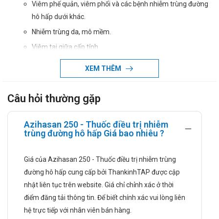
Viêm phế quản, viêm phổi và các bệnh nhiễm trùng đường
hô hấp dưới khác.
Nhiễm trùng da, mô mềm.
Viêm tai giữa cấp tính.
Viêm xoang, viêm họng, viêm amidan và các bệnh nhiễm
XEM THÊM
trùng đường hô hấp trên khác.
Nhiễm trùng đường sinh dục do Chlamydia trachomatis,
Câu hỏi thường gặp
lậu cầu không đa kháng thuốc, Haemophilus ducane.
Dùng với những bệnh nhân dị ứng với penicilin để giảm
Azihasan 250 - Thuốc điều trị nhiễm
nguy cơ kháng thuốc.
trùng đường hô hấp Giá bao nhiêu ?
Hướng dẫn sử dụng
Giá của Azihasan 250 - Thuốc điều trị nhiễm trùng
Dùng đường uống với 1 liều duy nhất trong ngày, 1 giờ trước
đường hô hấp cung cấp bởi ThankinhTAP được cập
ăn hoặc 2 giờ sau ăn.
nhật liên tục trên website. Giá chỉ chỉnh xác ở thời
Người lớn:
điểm đăng tải thông tin. Để biết chính xác vui lòng liên
Các tình trạng viêm đường hô hấp, da, mô mềm: uống liều
hệ trực tiếp với nhân viên bán hàng.