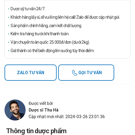
Dược sỹ tư vấn 24/7.
Khách hàng lấy sỉ, sll vui lòng liên hệ call/Zalo để được cập nhật giá
Sản phẩm chính hãng, cam kết chất lượng.
Kiểm tra hàng trước khi thanh toán.
Vận chuyển toàn quốc: 25.000đ/đơn (dưới 2kg).
Giá thành có thể biến động lên xuống tùy thời điểm.
ZALO TƯ VẤN
GỌI TƯ VẤN
Được viết bởi
Dược sĩ Thu Hà
Cập nhật mới nhất: 2024-03-26 23:01:36
Thông tin dược phẩm