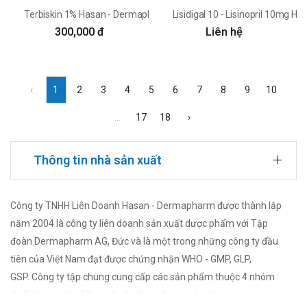
Terbiskin 1% Hasan - Dermapharm
Lisidigal 10 - Lisinopril 10mg Ha
300,000 đ
Liên hệ
‹
1
2
3
4
5
6
7
8
9
10
...
17
18
›
Thông tin nhà sản xuất
Công ty TNHH Liên Doanh Hasan - Dermapharm được thành lập
năm 2004 là công ty liên doanh sản xuất dược phẩm với Tập
đoàn Dermapharm AG, Đức và là một trong những công ty đầu
tiên của Việt Nam đạt được chứng nhận WHO - GMP, GLP,
GSP. Công ty tập chung cung cấp các sản phẩm thuộc 4 nhóm
đó là tim mạch, thần kinh, đái tháo đường và mỡ máu.