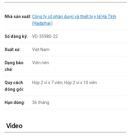
Nhà sản xuất:
Công ty cổ phần dược và thiết bị y tế Hà Tĩnh
(Hadiphar)
Số đăng ký:
VD-35980-22
Xuất xứ:
Việt Nam
Dạng bào
Viên nén
chế:
Quy cách
Hộp 2 vỉ x 7 viên; Hộp 2 vỉ x 10 viên
đóng gói:
Hạn dùng:
36 tháng
Video