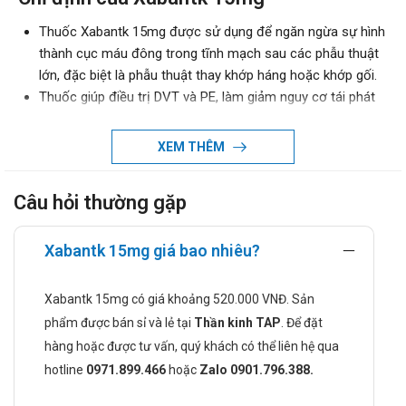
Thuốc Xabantk 15mg được sử dụng để ngăn ngừa sự hình
thành cục máu đông trong tĩnh mạch sau các phẫu thuật
lớn, đặc biệt là phẫu thuật thay khớp háng hoặc khớp gối.
Thuốc giúp điều trị DVT và PE, làm giảm nguy cơ tái phát
của các tình trạng này.
Thuốc được chỉ định để ngăn ngừa đột quỵ và thuyên tắc
XEM THÊM
hệ thống ở bệnh nhân bị rung nhĩ không do bệnh van tim.
Chống chỉ định khi dùng Xabantk 15mg
Câu hỏi thường gặp
Bệnh nhân có tiền sử quá mẫn cảm với rivaroxaban hoặc
bất kỳ tá dược nào có trong thuốc.
Xabantk 15mg giá bao nhiêu?
Trường hợp đang gặp tình trạng chảy máu nghiêm trọng
có ý nghĩa lâm sàng.
Xabantk 15mg có giá khoảng 520.000 VNĐ. Sản
Những người mắc bệnh gan kèm theo rối loạn đông máu,
phẩm được bán sỉ và lẻ tại
Thần kinh TAP
. Để đặt
làm tăng nguy cơ chảy máu đáng kể trên lâm sàng, bao
hàng hoặc được tư vấn, quý khách có thể liên hệ qua
gồm cả những bệnh nhân có xơ gan thuộc loại Child-Pugh
hotline
0971.899.466
hoặc
Zalo 0901.796.388.
B và C.
Không được sử dụng cho phụ nữ đang mang thai hoặc