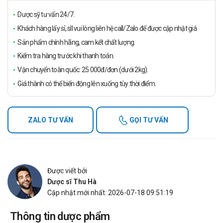
Dược sỹ tư vấn 24/7.
Khách hàng lấy sỉ, sll vui lòng liên hệ call/Zalo để được cập nhật giá
Sản phẩm chính hãng, cam kết chất lượng.
Kiểm tra hàng trước khi thanh toán.
Vận chuyển toàn quốc: 25.000đ/đơn (dưới 2kg).
Giá thành có thể biến động lên xuống tùy thời điểm.
ZALO TƯ VẤN
GỌI TƯ VẤN
Được viết bởi
Dược sĩ Thu Hà
Cập nhật mới nhất: 2026-07-18 09:51:19
Thông tin dược phẩm