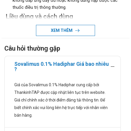
không đáp ứng đầy đủ hoặc không dung nạp được các
thuốc điều trị thông thường.
Liều dùng và cách dùng
Liều dùng:
XEM THÊM
Bôi một lớp mỏng thuốc Sovalimus vào vùng da bị
bệnh 2 lần/ ngày và xoa nhẹ nhàng cho thuốc đều. Nên
Câu hỏi thường gặp
điều trị tiếp thêm 1 tuần nữa sau khi các dấu hiệu và
triệu chứng bệnh viêm da đã hết. Việc sử dụng thuốc
Sovalimus 0.1% Hadiphar Giá bao nhiêu
phải tuân thủ hướng dẫn trên bao bì hoặc chỉ định từ
?
bác sĩ chuyên khoa.
Cách dùng: Thuốc dùng đường bôi.
Giá của Sovalimus 0.1% Hadiphar cung cấp bởi
Chống chỉ định
ThankinhTAP được cập nhật liên tục trên website.
Thuốc Sovalimus 0.1% chống chỉ định dùng trong trường hợp
Giá chỉ chỉnh xác ở thời điểm đăng tải thông tin. Để
sau:
biết chính xác vui lòng liên hệ trực tiếp với nhân viên
bán hàng.
Trẻ em dưới 15 tuổi Những bệnh nhân bị hội chứng
Netherton do có thể làm tăng hấp thu của tacrolimus vào
cơ thể.