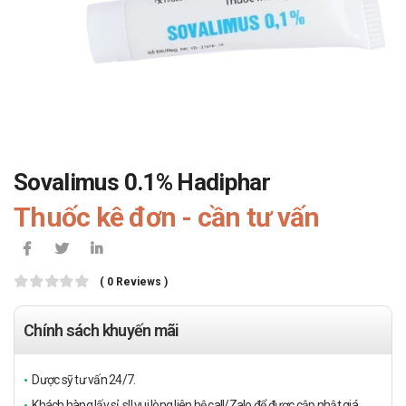
Sovalimus 0.1% Hadiphar
Thuốc kê đơn - cần tư vấn
( 0 Reviews )
Chính sách khuyến mãi
Dược sỹ tư vấn 24/7.
Khách hàng lấy sỉ, sll vui lòng liên hệ call/Zalo để được cập nhật giá