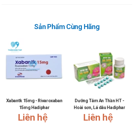
(Hadiphar).
Xuất xứ: Việt Nam
Nguồn: dichvucong.dav.gov.vn.
Sản Phẩm Cùng Hãng
Xabantk 15mg - Rivaroxaban
Dưỡng Tâm An Thần HT -
V
15mg Hadiphar
Hoài sơn, Lá dâu Hadiphar
Liên hệ
Liên hệ