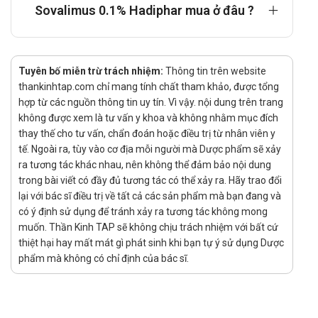
Sovalimus 0.1% Hadiphar mua ở đâu ?
Bệnh nhân đang bị viêm da do nhiễm khuẩn.
Bệnh nhân có suy giảm miễn dịch hoặc có nguy cơ tăng
hấp thu Tacrolimus qua da.
Bệnh nhân đang bị hoặc có nguy cơ bị viêm da ác tính.
Tuyên bố miễn trừ trách nhiệm:
Thông tin trên website
Bệnh nhân bị mẫn cảm với các thành phần thuốc.
thankinhtap.com chỉ mang tính chất tham khảo, được tổng
hợp từ các nguồn thông tin uy tín. Vì vậy. nội dung trên trang
Tác dụng phụ của thuốc Sovalimus 0.1%
không được xem là tư vấn y khoa và không nhằm mục đích
Rụng tóc, tăng ALT hoặc AST, phản ứng phản vệ, đau thắt
thay thế cho tư vấn, chẩn đoán hoặc điều trị từ nhân viên y
tế. Ngoài ra, tùy vào cơ địa mỗi người mà Dược phẩm sẽ xảy
ngực, phù mạch, chán ăn, lo âu, loạn nhịp tim, đau khớp,
ra tương tác khác nhau, nên không thể đảm bảo nội dung
tăng bilirubin huyết, đau ngực, viêm tế bào, viêm môi, ớn
trong bài viết có đầy đủ tương tác có thể xảy ra. Hãy trao đổi
lạnh, táo bón, tăng creatinin, mất nước, trầm cảm, hoa
lại với bác sĩ điều trị về tất cả các sản phẩm mà bạn đang và
mắt, khó thở, đau tai, xuất huyết đưới da, phù, chảy máu
có ý định sử dụng để tránh xảy ra tương tác không mong
cam, rối loạn thị giác, viêm dạ dày, tăng/ giảm glucose
muốn. Thần Kinh TAP sẽ không chịu trách nhiệm với bất cứ
huyết, tăng huyết áp, giảm oxy huyết, tăng/ giảm bạch cầu,
thiệt hại hay mất mát gì phát sinh khi bạn tự ý sử dụng Dược
đau nửa đầu, đau cổ, viêm dây thần kinh, nhịp tim nhanh,
phẩm mà không có chỉ định của bác sĩ.
rối loạn mạch ngoại biên, nhạy cảm với ánh sáng, mất
Cảnh báo khi sử dụng
Trước khi khởi đầu điều trị với thuốc mỡ Sovalimus 0.1%