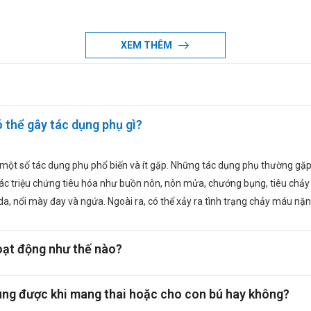
am Syrup 800mg/5ml Hadiphar
XEM THÊM
 bữa.
thể gây tác dụng phụ gì?
tùy theo chỉ định từ bác sĩ. Thuốc có thể chia đều thành 2, 3 hoặc
g 1,2-2,4g mỗi ngày, liều cao nhất có thể dùng là 4,8g mỗi ngày. Chi
ày trong thời gian đầu cai rượu. Sau đó dùng liều duy trì là 2,4g mỗi 
t số tác dụng phụ phổ biến và ít gặp. Những tác dụng phụ thường gặp 
y và chia thành 4 lần uống.
ác triệu chứng tiêu hóa như buồn nôn, nôn mửa, chướng bụng, tiêu chảy
g/ngày, chia đều thành 2-3 lần sử dụng. Tùy vào đáp ứng của người bệ
da, nổi mày đay và ngứa. Ngoài ra, có thể xảy ra tình trạng chảy máu nặ
au khi đạt được liều dùng tối ưu, nên tìm cách giảm liều sử dụng của
ạt động như thế nào?
ứa Piracetam), cần lưu ý về các tương tác thuốc. Đối với người dùn
 Khi kết hợp với các chất kích thích thần kinh trung ương, Piracetam
g được khi mang thai hoặc cho con bú hay không?
racetam có thể gây kích thích, lú lẫn và rối loạn giấc ngủ. Vì vậy, v