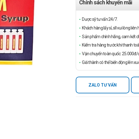
Chính sách khuyến mãi
Dược sỹ tư vấn 24/7.
Khách hàng lấy sỉ, sll vui lòng liê
Sản phẩm chính hãng, cam kết ch
Kiểm tra hàng trước khi thanh toá
Vận chuyển toàn quốc: 25.000đ/đ
Giá thành có thể biến động lên xu
ZALO TƯ VẤN