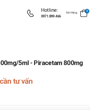
Hotline:
0
Giỏ Hàng:
0971.899.466
800mg/5ml - Piracetam 800mg
cần tư vấn