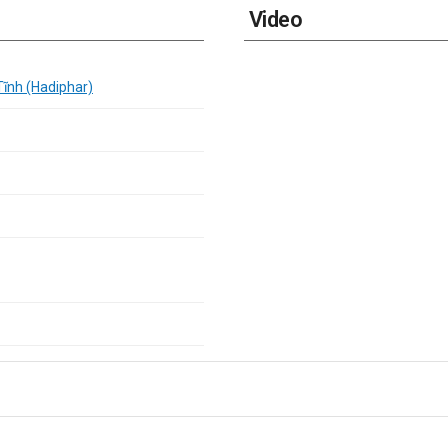
Video
 Tĩnh (Hadiphar)