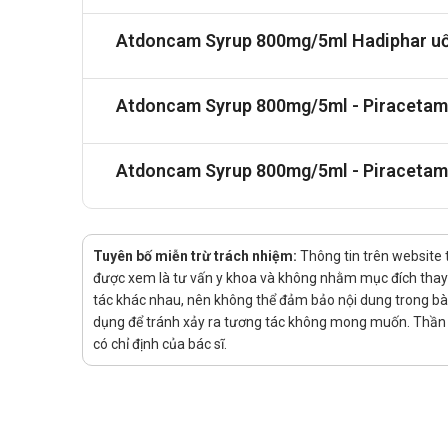
Các lựa chọn thay thế Atdoncam Sy
Atdoncam Syrup 800mg/5ml Hadiphar uố
Cả
Piracetam 1g/5ml Vidipha
và
Pracetam 1200mg 
năng nhận thức, đặc biệt là trí nhớ và khả năng tậ
Atdoncam Syrup 800mg/5ml - Piracetam 
Tuy nhiên, giữa các sản phẩm này có một số khác b
thường là dạng siro. Hàm lượng Piracetam trong mỗi
Lời khuyên về dinh dưỡng
Atdoncam Syrup 800mg/5ml - Piracetam
Để cải thiện trí nhớ, dinh dưỡng đóng vai trò vô c
truyền tải thông tin giữa các tế bào thần kinh. Ăn 
Tuyên bố miễn trừ trách nhiệm:
Thông tin trên website 
thương. Thực phẩm giàu vitamin E như hạt hạnh nhân
được xem là tư vấn y khoa và không nhằm mục đích thay t
đủ nước hàng ngày cũng rất cần thiết để não bộ h
tác khác nhau, nên không thể đảm bảo nội dung trong bài v
dụng để tránh xảy ra tương tác không mong muốn. Thần K
có chỉ định của bác sĩ.