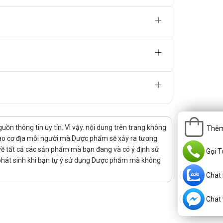
otropic được biết đến với khả năng cải thiện chức
oại thuốc cũng chứa Piracetam.
ạng viên nén hoặc ống tiêm, trong khi Atdoncam
và hiệu quả điều trị.
iúp tăng cường chức năng não bộ và hỗ trợ quá trình
 oxy hóa và vitamin cần thiết, giúp bảo vệ não khỏi tổn
n thông tin uy tín. Vì vậy. nội dung trên trang không
uy giảm trí nhớ do tuổi tác. Ngoài ra, duy trì uống
Thêm
 vào cơ địa mỗi người mà Dược phẩm sẽ xảy ra tương
hòa để tránh gây hại đến chức năng não.
rị về tất cả các sản phẩm mà bạn đang và có ý định sử
Gọi T
 phát sinh khi bạn tự ý sử dụng Dược phẩm mà không
Chat
Chat v