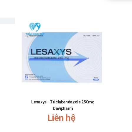
Lesaxys - Triclabendazole 250mg
Pizar
Davipharm
Liên hệ