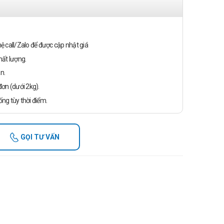
n hệ call/Zalo để được cập nhật giá
ất lượng.
n.
ơn (dưới 2kg).
ống tùy thời điểm.
GỌI TƯ VẤN