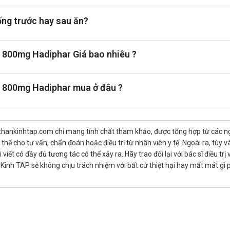
rup 800mg/5ml Hadiphar
ng trước hay sau ăn?
Stellapharm
đều chứa hoạt chất chính là Piracetam, một hợp chất no
p trung. Đây là những đặc tính tương đồng với Atdoncam Syrup, một l
800mg Hadiphar Giá bao nhiêu ?
iệt đáng chú ý. Vidipha và Stellapharm thường được bào chế dưới d
 sản phẩm cũng khác nhau, điều này có thể ảnh hưởng đến liều dùng 
 800mg Hadiphar mua ở đâu ?
ùng quan trọng. Bổ sung thực phẩm giàu omega-3 như cá hồi, cá thu g
nhiều rau xanh như cải bó xôi, bông cải xanh cũng cung cấp chất chống
thankinhtap.com chỉ mang tính chất tham khảo, được tổng hợp từ các nguồ
, hạt hướng dương cũng được khuyến khích, vì chúng giúp ngăn ngừa s
hế cho tư vấn, chẩn đoán hoặc điều trị từ nhân viên y tế. Ngoài ra, tùy
oạt động hiệu quả. Hạn chế thực phẩm nhiều đường và chất béo bão 
iết có đầy đủ tương tác có thể xảy ra. Hãy trao đổi lại với bác sĩ điều t
inh TAP sẽ không chịu trách nhiệm với bất cứ thiệt hại hay mất mát gì