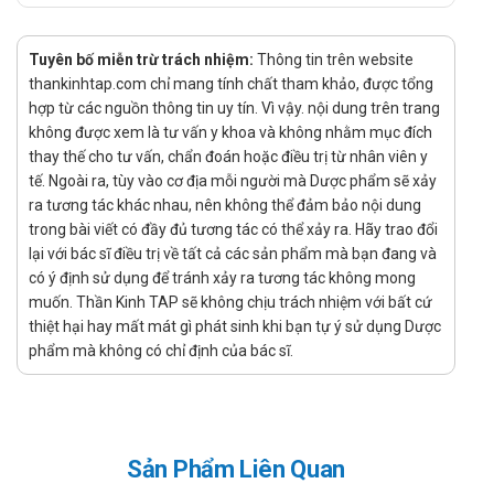
cơ tác dụng phụ.
Các lựa chọn thay thế Auginal
Tuyên bố miễn trừ trách nhiệm:
Thông tin trên website
thankinhtap.com chỉ mang tính chất tham khảo, được tổng
Một số loại thuốc có thể thay thế Auginal trong điều trị
hợp từ các nguồn thông tin uy tín. Vì vậy. nội dung trên trang
viêm nhiễm phụ khoa bao gồm Sdvag, Candid-V Gel 30g
không được xem là tư vấn y khoa và không nhằm mục đích
và Polygynax.
thay thế cho tư vấn, chẩn đoán hoặc điều trị từ nhân viên y
Sdvag
chứa thành phần Clindamycin và Metronidazole,
tế. Ngoài ra, tùy vào cơ địa mỗi người mà Dược phẩm sẽ xảy
hiệu quả trong điều trị viêm âm đạo do vi khuẩn và
ra tương tác khác nhau, nên không thể đảm bảo nội dung
trong bài viết có đầy đủ tương tác có thể xảy ra. Hãy trao đổi
nấm.
lại với bác sĩ điều trị về tất cả các sản phẩm mà bạn đang và
Candid-V Gel 30g
là thuốc bôi ngoài có thành phần
có ý định sử dụng để tránh xảy ra tương tác không mong
Clotrimazole, chuyên dùng trong điều trị nhiễm nấm
muốn. Thần Kinh TAP sẽ không chịu trách nhiệm với bất cứ
Candida và giảm ngứa ngáy vùng kín.
thiệt hại hay mất mát gì phát sinh khi bạn tự ý sử dụng Dược
Polygynax
là viên đặt âm đạo kết hợp kháng sinh và
phẩm mà không có chỉ định của bác sĩ.
kháng nấm như Nystatin và Neomycin, có tác dụng
điều trị nhiễm khuẩn và nấm hiệu quả.
Các loại thuốc trên đều có khả năng điều trị viêm nhiễm
phụ khoa với cơ chế kháng khuẩn, kháng nấm tương tự
Sản Phẩm Liên Quan
Auginal. Tùy vào tình trạng bệnh lý cụ thể, bác sĩ sẽ chỉ