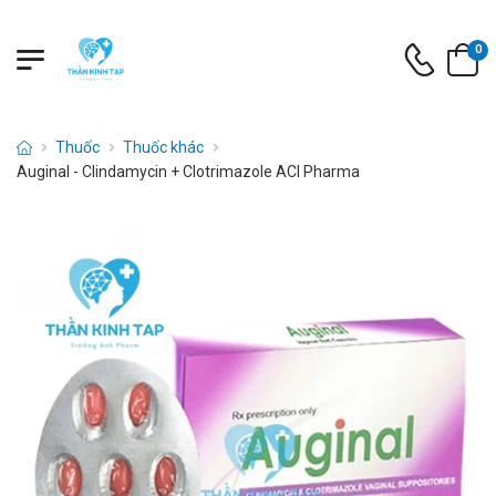
0
Thuốc
Thuốc khác
Auginal - Clindamycin + Clotrimazole ACI Pharma