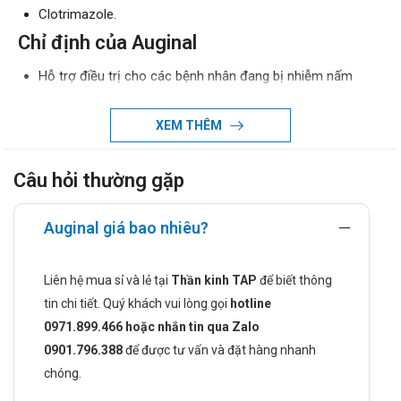
Clotrimazole.
Chỉ định của Auginal
Hỗ trợ điều trị cho các bệnh nhân đang bị nhiễm nấm
Candida cấp tính hoặc tái phát nhiễm nấm Candida.
Hỗ trợ điều trị dự phòng cho người có nguy cơ cao nhiễm
XEM THÊM
nấm Candida.
Chống chỉ định khi dùng Auginal
Câu hỏi thường gặp
Bệnh nhân vui lòng không sử dụng thuốc cho các trường
hợp: Không sử dụng thuốc Auginal cho người có tiền sử
Auginal giá bao nhiêu?
mẫn cảm với bất kì thành phần nào có trong thuốc.
Cách dùng và liều dùng của Auginal
Liên hệ mua sỉ và lẻ tại
Thần kinh TAP
để biết thông
tin chi tiết. Quý khách vui lòng gọi
hotline
Cách dùng:
0971.899.466 hoặc nhắn tin qua Zalo
Thuốc được bào chế dạng viên nên bệnh nhân sử dụng
0901.796.388
để được tư vấn và đặt hàng nhanh
thuốc bằng đường đặt âm đạo. Bệnh nhân nên sử dụng
chóng.
vào buổi tối trước khi đi ngủ. Trước khi dùng có thể để
thuốc trong nước ấm 30 giây. Sau khi đặt thì nên nằm yên