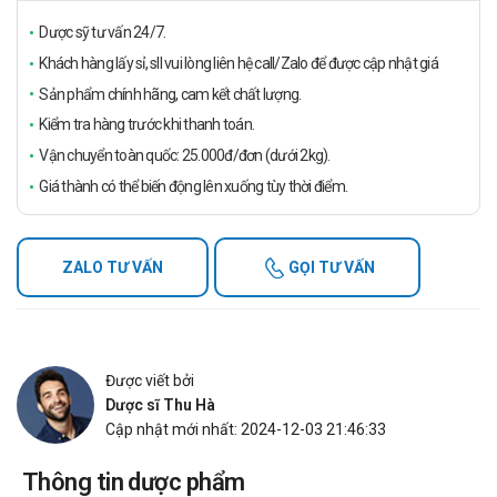
Dược sỹ tư vấn 24/7.
Khách hàng lấy sỉ, sll vui lòng liên hệ call/Zalo để được cập nhật giá
Sản phẩm chính hãng, cam kết chất lượng.
Kiểm tra hàng trước khi thanh toán.
Vận chuyển toàn quốc: 25.000đ/đơn (dưới 2kg).
Giá thành có thể biến động lên xuống tùy thời điểm.
ZALO TƯ VẤN
GỌI TƯ VẤN
Được viết bởi
Dược sĩ Thu Hà
Cập nhật mới nhất: 2024-12-03 21:46:33
Thông tin dược phẩm