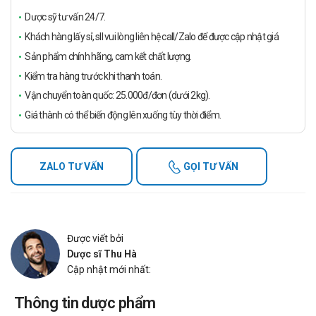
Dược sỹ tư vấn 24/7.
Khách hàng lấy sỉ, sll vui lòng liên hệ call/Zalo để được cập nhật giá
Sản phẩm chính hãng, cam kết chất lượng.
Kiểm tra hàng trước khi thanh toán.
Vận chuyển toàn quốc: 25.000đ/đơn (dưới 2kg).
Giá thành có thể biến động lên xuống tùy thời điểm.
ZALO TƯ VẤN
GỌI TƯ VẤN
Được viết bởi
Dược sĩ Thu Hà
Cập nhật mới nhất:
Thông tin dược phẩm