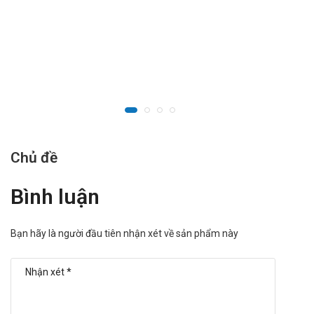
Xuất xứ: Việt Nam.
Sản phẩm tương tự
Sansvigyl
Naphacogyl
ZidocinDHG
Nguồn thông tin: dichvucong.dav.gov.vn/congbothuoc
Chủ đề
Bình luận
Bạn hãy là người đầu tiên nhận xét về sản phẩm này