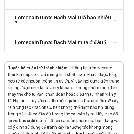
đến ngay cơ sở y tế gần nhất để được theo dõi và có giải
pháp điều trị kịp thời.
Lomecain Dược Bạch Mai Giá bao nhiêu
Chống chỉ định
?
Lomecain không sử dụng trong trường hợp:
Đối tượng mẫn cảm với thành phần sản phẩm.
Lomecain Dược Bạch Mai mua ở đâu ?
Bị rối loạn chuyển hóa porphyrin.
Bệnh nhân mắc hội chứng Adams-Stokes, hội chứng
Wolff-Parkinson-White, hoặc có rối loạn xoang – nhĩ nặng,
Tuyên bố miễn trừ trách nhiệm:
Thông tin trên website
suy cơ tim nặng, blốc nhĩ – thất ở tất cả các mức độ.
thankinhtap.com chỉ mang tính chất tham khảo, được tổng
Phụ nữ mang thai và cho con bú.
hợp từ các nguồn thông tin uy tín. Vì vậy. nội dung trên trang
Tác dụng phụ của Lomecain
không được xem là tư vấn y khoa và không nhằm mục đích
thay thế cho tư vấn, chẩn đoán hoặc điều trị từ nhân viên y
Kích ứng tại chỗ, dị ứng da, ban đỏ, nổi mẩn.
tế. Ngoài ra, tùy vào cơ địa mỗi người mà Dược phẩm sẽ xảy
Viêm loét dạ dày.
ra tương tác khác nhau, nên không thể đảm bảo nội dung
Rối loạn miễn dịch.
trong bài viết có đầy đủ tương tác có thể xảy ra. Hãy trao đổi
Nếu dùng khi đói có thể bị nôn, buồn nôn, đau bụng.
lại với bác sĩ điều trị về tất cả các sản phẩm mà bạn đang và
có ý định sử dụng để tránh xảy ra tương tác không mong
Cảnh báo khi sử dụng
muốn. Thần Kinh TAP sẽ không chịu trách nhiệm với bất cứ