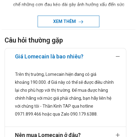
chế những cơn đau kéo dài gây ảnh hưởng xấu đến sức
khỏe và cuộc sống người bệnh.
Làm lành vết loét hay những tổn thương trong khoang
XEM THÊM
miệng hiệu quả.
Phòng ngừa nhiều bệnh nha khoa và tăng cường sức khỏe
Câu hỏi thường gặp
răng miệng.
Hướng dẫn sử dụng
Giá Lomecain là bao nhiêu?
Liều dùng và cách dùng:
Dùng bằng cách ngậm, không nên nhai nát ra hoặc uống
Trên thị trường, Lomecain hiện đang có giá
cùng nước.
khoảng 190.000. đ Giá này có thể sẽ được điều chỉnh
Người > 18 tuổi bị nặng: Liều dùng 6 viên/ngày
lại cho phù hợp với thị trường. Để mua được hàng
Người > 18 bị nhẹ: Dùng 4-5 viên/ngày
chính hãng với mức giá phải chăng, bạn hãy liên hệ
Trẻ em từ 6-12 tuổi: Dùng 4 viên chia thành 2 lần mỗi ngày.
với chúng tôi - Thần Kinh TAP qua hotline
Trẻ từ 1-3 tuổi: Dùng 2 viên chia 2 lần mỗi ngày.
0971.899.466 hoặc qua Zalo 090.179.6388.
Quá liều:
Chưa có báo cáo về các triệu chứng quá liều khi sử dụng
sản phẩm. Nếu có các biểu hiện bất thường xảy ra, cần
Nên mua Lomecain ở đâu?