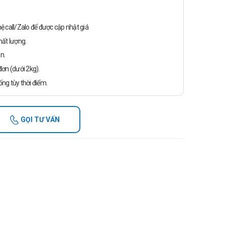
n hệ call/Zalo để được cập nhật giá
ất lượng.
n.
ơn (dưới 2kg).
ống tùy thời điểm.
GỌI TƯ VẤN