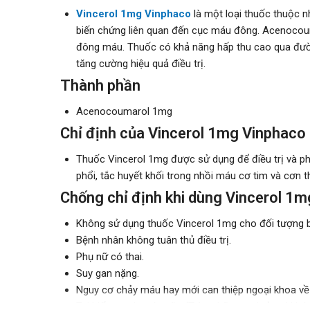
Vincerol 1mg Vinphaco
là một loại thuốc thuộc n
biến chứng liên quan đến cục máu đông. Acenocoum
đông máu. Thuốc có khả năng hấp thu cao qua đường
tăng cường hiệu quả điều trị.
Thành phần
Acenocoumarol 1mg
Chỉ định của Vincerol 1mg Vinphaco
Thuốc Vincerol 1mg được sử dụng để điều trị và ph
phổi, tắc huyết khối trong nhồi máu cơ tim và cơn 
Chống chỉ định khi dùng Vincerol 1
Không sử dụng thuốc Vincerol 1mg cho đối tượng b
Bệnh nhân không tuân thủ điều trị.
Phụ nữ có thai.
Suy gan nặng.
Nguy cơ chảy máu hay mới can thiệp ngoại khoa về m
Tai biến mạch máu não (Trừ nghẽn mạch ở nơi khác