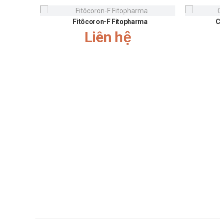
nhiều thực phẩm giàu chất xơ như rau xanh, trái cây
Fitôcoron-F Fitopharma
C
đường trong chế độ ăn uống, tránh xa các thực phẩ
Liên hệ
Người bệnh cũng nên ưu tiên các nguồn protein lành
vật. Uống đủ nước và hạn chế rượu bia cũng là điều
bộ hoặc yoga, kết hợp với việc theo dõi thường xu