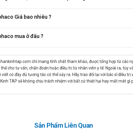
sau 3 ngày điều chỉnh liều từ 0,5 đến 6mg/ngày.
haco Giá bao nhiêu ?
t số tương tác đáng lưu ý với các loại thuốc khác, ảnh hưởng đến 
phaco mua ở đâu ?
liều trên 3g/ngày, tác dụng chống đông sẽ được tăng cường, làm tăng 
lbutazon và các thuốc chống viêm không steroid nhóm pyrazol làm 
 gia tăng tác dụng của acenocoumarol, làm tăng nguy cơ phản ứng ph
thankinhtap.com chỉ mang tính chất tham khảo, được tổng hợp từ các nguồ
 bảo an toàn cho người dùng.
hế cho tư vấn, chẩn đoán hoặc điều trị từ nhân viên y tế. Ngoài ra, tùy
 Vinphaco
iết có đầy đủ tương tác có thể xảy ra. Hãy trao đổi lại với bác sĩ điều t
inh TAP sẽ không chịu trách nhiệm với bất cứ thiệt hại hay mất mát gì
c chống đông phổ biến, chứa thành phần chính là acenocoumarol. Ch
c sau phẫu thuật thay van tim nhân tạo. Tuy nhiên, giữa hai loại thu
à khả năng tương thích với từng cá nhân. Vincerol 1mg của Vinphac
 nhân cần liều lượng thấp hơn. Việc lựa chọn loại thuốc nào phụ thu
 bạn nên tham khảo ý kiến của dược sĩ hoặc bác sĩ.
Sản Phẩm Liên Quan
 dưỡng là rất quan trọng để cải thiện sức khỏe và giảm nguy cơ biến