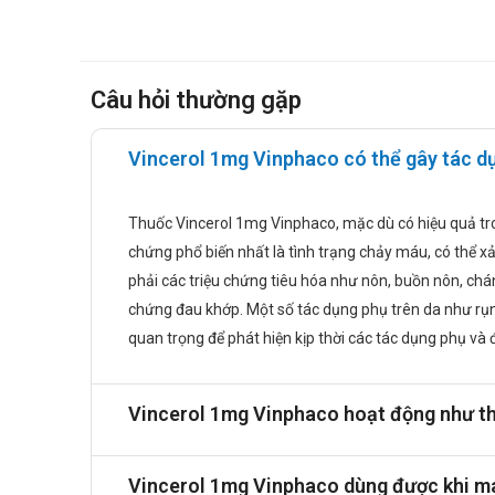
Suy thận nặng.
Giãn tĩnh mạch thực quản.
Loét dạ dày và tá tràng tiến triển.
Câu hỏi thường gặp
Không phối hợp cùng aspirin liều cao ( đặc biệt là
Chloramphenicol, diflunusal.
Có tiền sử đau cơ, yếu cơ do thuốc hạ cholesterol h
Vincerol 1mg Vinphaco có thể gây tác dụ
Cách dùng và liều dùng của Vincero
Thuốc Vincerol 1mg Vinphaco, mặc dù có hiệu quả tro
Cách dùng:
chứng phổ biến nhất là tình trạng chảy máu, có thể xả
Dùng thuốc theo đường uống, cùng với một lượ
phải các triệu chứng tiêu hóa như nôn, buồn nôn, chá
Trong quá trình sử dụng thuốc cần theo dõi chỉ 
chứng đau khớp. Một số tác dụng phụ trên da như rụng 
Không tự ý thay đổi liều dùng Vincerol nếu khôn
quan trọng để phát hiện kịp thời các tác dụng phụ v
Liều dùng:
Đối với người lớn: Dùng 4mg/ngày, nên dùng thuố
ứng của bệnh nhân.
Vincerol 1mg Vinphaco hoạt động như t
Đối với trẻ em: Không dùng cho trẻ dưới 1 tháng 
Trẻ dưới 12 tháng: 0,14mg/kg/ngày
Vincerol 1mg Vinphaco dùng được khi ma
Trẻ từ 12 tháng đến 3 tuổi: 0,08mg/kg/ngày