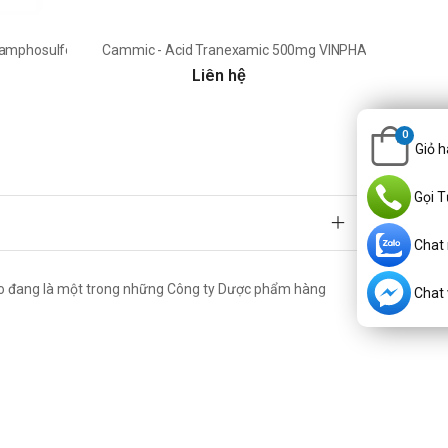
Camphosulfonat Vinphaco
Cammic - Acid Tranexamic 500mg VINPHACO
Liên hệ
0
Giỏ 
Gọi T
Chat
co đang là một trong những Công ty Dược phẩm hàng
Chat v