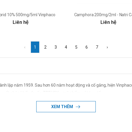
Clorid 10% 500mg/5ml Vinphaco
Camphora 200mg/2ml - Natri 
Liên hệ
Liên hệ
‹
1
2
3
4
5
6
7
›
ành lập năm 1959. Sau hơn 60 năm hoạt động và cố gắng, hiện Vinpha
, xuất nhập khẩu thuốc, TPBVSKe, mỹ phẩm, vật tư y tế.
XEM THÊM