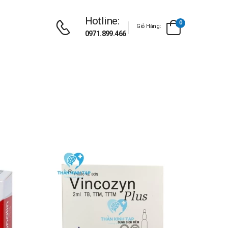
Hotline:
0
Giỏ Hàng:
0971.899.466