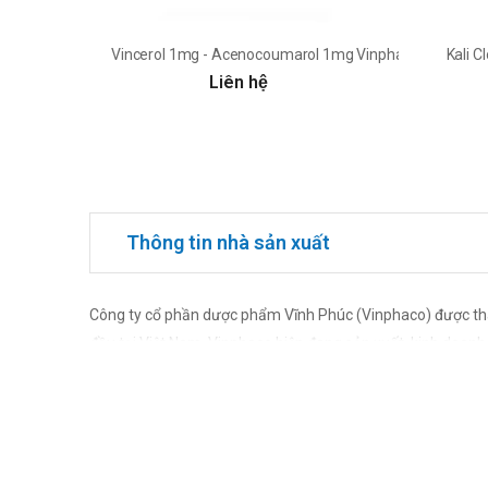
Vincerol 1mg - Acenocoumarol 1mg Vinphaco
Kali 
Liên hệ
Thông tin nhà sản xuất
Công ty cổ phần dược phẩm Vĩnh Phúc (Vinphaco) được th
đầu tại Việt Nam. Vinphaco hiện đang sản xuất, kinh doanh