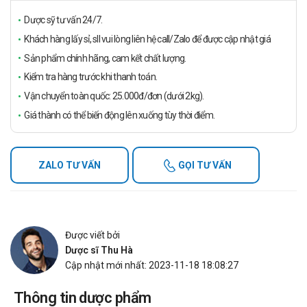
Dược sỹ tư vấn 24/7.
Khách hàng lấy sỉ, sll vui lòng liên hệ call/Zalo để được cập nhật giá
Sản phẩm chính hãng, cam kết chất lượng.
Kiểm tra hàng trước khi thanh toán.
Vận chuyển toàn quốc: 25.000đ/đơn (dưới 2kg).
Giá thành có thể biến động lên xuống tùy thời điểm.
ZALO TƯ VẤN
GỌI TƯ VẤN
Được viết bởi
Dược sĩ Thu Hà
Cập nhật mới nhất: 2023-11-18 18:08:27
Thông tin dược phẩm