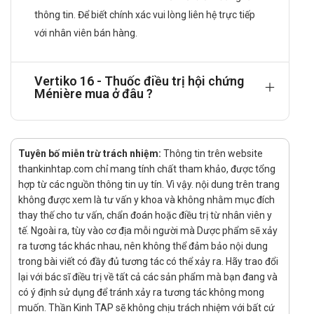
thông tin. Để biết chính xác vui lòng liên hệ trực tiếp
Triệu chứng sẽ được cải thiện sau 2 tuần dùng thuốc, kết
với nhân viên bán hàng.
quả tốt nhất có khi chỉ đạt được sau vài tháng. Có những
chỉ định là điều trị ngay từ khi khởi đầu mắc bệnh sẽ phòng
ngừa được sự tiến triển của bệnh và/hoặc ngăn ngừa sự
Vertiko 16 - Thuốc điều trị hội chứng
mất thính giác trong các pha tới muộn của bệnh.
Ménière mua ở đâu ?
Trẻ em: betahistin không được khuyến cáo cho trẻ em
dưới 18 tuổi do chưa có đủ dữ liệu về an toàn và hiệu quả.
Cách dùng: Thuốc dùng đường uống.
Tuyên bố miễn trừ trách nhiệm:
Thông tin trên website
thankinhtap.com chỉ mang tính chất tham khảo, được tổng
Chống chỉ định
hợp từ các nguồn thông tin uy tín. Vì vậy. nội dung trên trang
không được xem là tư vấn y khoa và không nhằm mục đích
Không dùng thuốc nếu bị dị ứng (quá mẫn cảm) với betahistin
thay thế cho tư vấn, chẩn đoán hoặc điều trị từ nhân viên y
tế. Ngoài ra, tùy vào cơ địa mỗi người mà Dược phẩm sẽ xảy
hoặc bất kỳ thành phần nào của thuốc hoặc nếu bị u tuyến
ra tương tác khác nhau, nên không thể đảm bảo nội dung
thượng thận.
trong bài viết có đầy đủ tương tác có thể xảy ra. Hãy trao đổi
Tác dụng phụ
lại với bác sĩ điều trị về tất cả các sản phẩm mà bạn đang và
có ý định sử dụng để tránh xảy ra tương tác không mong
muốn. Thần Kinh TAP sẽ không chịu trách nhiệm với bất cứ