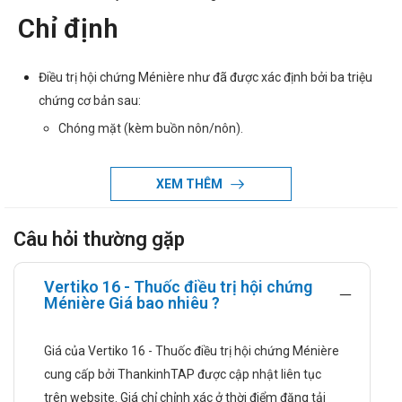
Chỉ định
Điều trị hội chứng Ménière như đã được xác định bởi ba triệu
chứng cơ bản sau:
Chóng mặt (kèm buồn nôn/nôn).
Suy giảm thính giác (nặng tai).
Ù tai (cảm nhận âm thanh bên trong tai không đủ tương
XEM THÊM
ứng so với âm bên ngoài (ví dụ rung vang)).
Câu hỏi thường gặp
Điều trị triệu chứng chóng mặt do rối loạn tiền đình.
Hướng dẫn sử dụng
Vertiko 16 - Thuốc điều trị hội chứng
Ménière Giá bao nhiêu ?
Liều dùng:
Người lớn (bao gồm cả người cao tuổi): 24 - 48 mg chia
Giá của Vertiko 16 - Thuốc điều trị hội chứng Ménière
làm nhiều lần trong ngày (1 - 2 viên x 3 lần/ngày).
cung cấp bởi ThankinhTAP được cập nhật liên tục
trên website. Giá chỉ chỉnh xác ở thời điểm đăng tải
Bác sĩ sẽ điều chỉnh liều dựa trên đáp ứng của bệnh nhân.