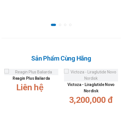
dưới da đã được báo cáo, cụ thể phù mạch thần kinh, mề đay,
phát ban và ngứa.
bạn có thể liên
Để biết giá thuốc
Vertiko 16
hộp 10 vỉ x 10 Viên
hệ qua website:
ThanKinhTAP.com
hoặc liên hệ qua số điện
thoại hotline:
Call/Zalo: 09017963288.
Sản Phẩm Cùng Hãng
Reagin Plus Baliarda
Liên hệ
Victoza - Liraglutide Novo
Nordisk
3,200,000 đ