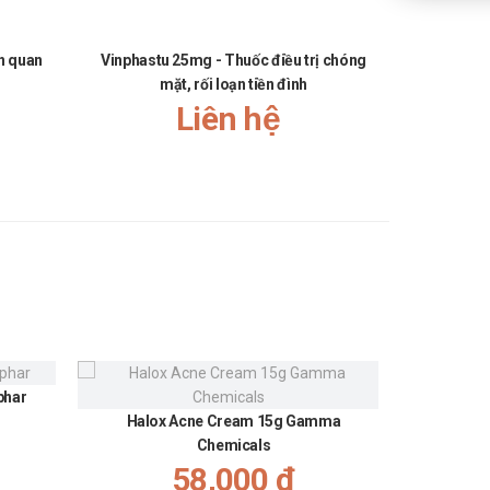
ên quan
Vinphastu 25mg - Thuốc điều trị chóng
Vertiko 
mặt, rối loạn tiền đình
Liên hệ
phar
Gel giảm
Halox Acne Cream 15g Gamma
Chemicals
58,000 đ