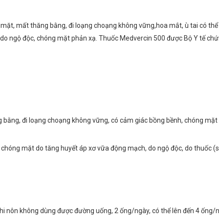
g mặt, mất thăng bằng, đi loạng choạng không vững,hoa mắt, ù tai có th
do ngộ độc, chóng mặt phản xạ. Thuốc Medvercin 500 được Bộ Y tế chứn
bằng, đi loạng choạng không vững, có cảm giác bồng bềnh, chóng mặt khi
h, chóng mặt do tăng huyết áp xơ vữa động mạch, do ngộ độc, do thuốc 
 nôn không dùng được đường uống, 2 ống/ngày, có thể lên đến 4 ống/ngày