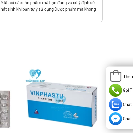
rị về tất cả các sản phẩm mà bạn đang và có ý định sử
 phát sinh khi bạn tự ý sử dụng Dược phẩm mà không
Thêm
Gọi T
Chat
Chat v