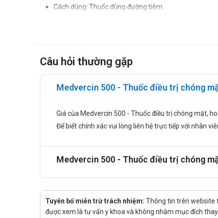
Cách dùng: Thuốc dùng đường tiêm.
Chống chỉ định
Thuốc Medvercin 500 chống chỉ định dùng trong trường h
Bệnh nhân bị mẫn cảm với các thành phần thuốc.
Câu hỏi thường gặp
Tác dụng phụ của thuốc Medvercin 
Medvercin 500 - Thuốc điều trị chóng mặt
Thuốc này có thể gây ra khó chịu ở một số người.
Phản ứng da (ban đỏ, nổi mề đay) rất hiếm khi quan sá
Giá của Medvercin 500 - Thuốc điều trị chóng mặt, hoa
Nhà sản xuất
Để biết chính xác vui lòng liên hệ trực tiếp với nhân vi
Tên: Công ty TNHH sản xuất dược phẩm Medlac Pharm
Xuất xứ: Việt Nam
Medvercin 500 - Thuốc điều trị chóng mặt
Nguồn: dichvucong.dav.gov.vn.
Tuyên bố miễn trừ trách nhiệm:
Thông tin trên website 
được xem là tư vấn y khoa và không nhằm mục đích thay t