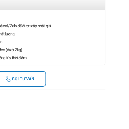
n hệ call/Zalo để được cập nhật giá
ất lượng.
n.
ơn (dưới 2kg).
ống tùy thời điểm.
GỌI TƯ VẤN