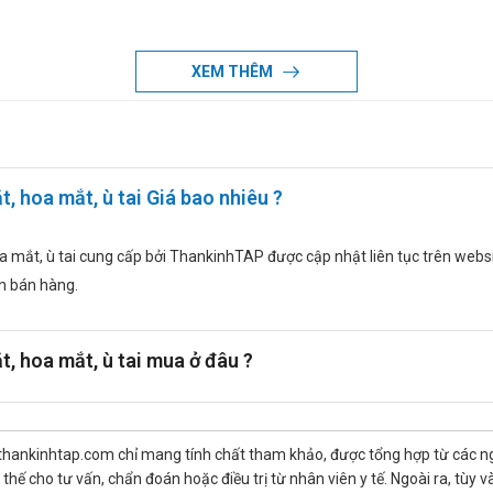
XEM THÊM
ợp sau:
500
, hoa mắt, ù tai Giá bao nhiêu ?
t thấy.
 mắt, ù tai cung cấp bởi ThankinhTAP được cập nhật liên tục trên website
ên bán hàng.
a Italy
, hoa mắt, ù tai mua ở đâu ?
thankinhtap.com chỉ mang tính chất tham khảo, được tổng hợp từ các nguồ
hế cho tư vấn, chẩn đoán hoặc điều trị từ nhân viên y tế. Ngoài ra, tùy