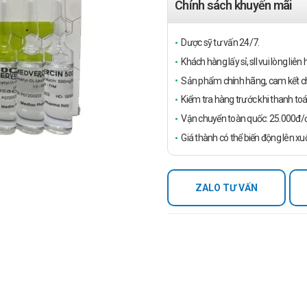
Chính sách khuyến mãi
Dược sỹ tư vấn 24/7.
Khách hàng lấy sỉ, sll vui lòng liê
Sản phẩm chính hãng, cam kết ch
Kiểm tra hàng trước khi thanh toá
Vận chuyển toàn quốc: 25.000đ/đ
Giá thành có thể biến động lên xu
ZALO TƯ VẤN