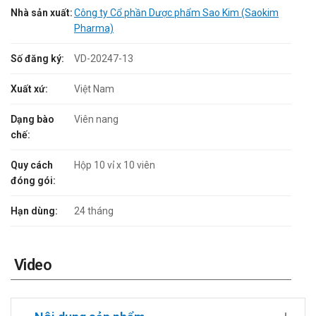
Nhà sản xuất:
Công ty Cổ phần Dược phẩm Sao Kim (Saokim
Pharma)
Số đăng ký:
VD-20247-13
Xuất xứ:
Việt Nam
Dạng bào
Viên nang
chế:
Quy cách
Hộp 10 vỉ x 10 viên
đóng gói:
Hạn dùng:
24 tháng
Video