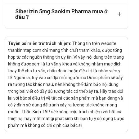
Bệnh nhân Parkinson có triệu chứng từ trước khi điều trị.
Siberizin 5mg Saokim Pharma mua ở
Bệnh nhân có tiền sử mắc các chứng bệnh ngoại tháp.
đâu ?
Bệnh nhân bị trầm cảm hoặc tiền sử có hội chứng trầm
cảm tái phát.
Bệnh nhân bị mẫn cảm với các thành phần thuốc.
Tuyên bố miễn trừ trách nhiệm:
Thông tin trên website
Tác dụng phụ của thuốc Siberizin
thankinhtap.com chỉ mang tính chất tham khảo, được tổng
Rối loạn tiêu hóa: tiêu chảy, đau bụng, nôn, buồn nôn, đau
hợp từ các nguồn thông tin uy tín. Vì vậy. nội dung trên trang
không được xem là tư vấn y khoa và không nhằm mục đích
dạ dày, ợ nóng.
thay thế cho tư vấn, chẩn đoán hoặc điều trị từ nhân viên y
Mệt mỏi, buồn ngủ, lo lắng, khô miệng.
tế. Ngoài ra, tùy vào cơ địa mỗi người mà Dược phẩm sẽ xảy
Phản ứng quá mẫn: mẩn ngứa, nổi mày đay.
ra tương tác khác nhau, nên không thể đảm bảo nội dung
Tăng tiết sữa.
trong bài viết có đầy đủ tương tác có thể xảy ra. Hãy trao đổi
Hội chứng ngoại tháp hoặc trầm cảm.
lại với bác sĩ điều trị về tất cả các sản phẩm mà bạn đang và
Cảnh báo khi sử dụng
có ý định sử dụng để tránh xảy ra tương tác không mong
muốn. Thần Kinh TAP sẽ không chịu trách nhiệm với bất cứ
Phụ nữ có thai: chưa có khuyến cáo về việc sử dụng thuốc
thiệt hại hay mất mát gì phát sinh khi bạn tự ý sử dụng Dược
cho phụ nữ mang thai nên thận trọng cân nhắc giữa lợi ích
phẩm mà không có chỉ định của bác sĩ.
và tác dụng trước khi sử dụng thuốc cho đối tượng này.
Phụ nữ đang cho con bú: thận trọng trước khi sử dụng,