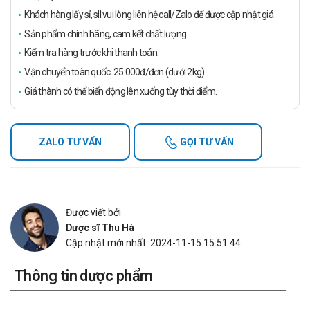
Khách hàng lấy sỉ, sll vui lòng liên hệ call/Zalo để được cập nhật giá
Sản phẩm chính hãng, cam kết chất lượng.
Kiểm tra hàng trước khi thanh toán.
Vận chuyển toàn quốc: 25.000đ/đơn (dưới 2kg).
Giá thành có thể biến động lên xuống tùy thời điểm.
ZALO TƯ VẤN
GỌI TƯ VẤN
Được viết bởi
Dược sĩ Thu Hà
Cập nhật mới nhất: 2024-11-15 15:51:44
Thông tin dược phẩm