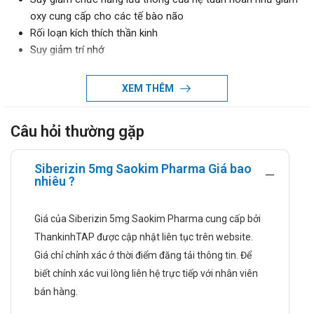
oxy cung cấp cho các tế bào não
Rối loạn kích thích thần kinh
Suy giảm trí nhớ
Khó tập trung làm việc và hay mắc sai lầm
Khó ngủ hoặc ngủ quá nhiều
XEM THÊM
Đầu đầu có chóng mặt mệt mỏi
Liều dùng và cách dùng
Câu hỏi thường gặp
Liều dùng:
Siberizin 5mg Saokim Pharma Giá bao
Liều thông thường của thuốc Siberizin: người lớn và trẻ
nhiêu ?
em trên 12 tuổi: ngày uống 1 viên.
Cách dùng: Thuốc dùng đường uống.
Giá của Siberizin 5mg Saokim Pharma cung cấp bởi
Chống chỉ định
ThankinhTAP được cập nhật liên tục trên website.
Thuốc Siberizin chống chỉ định dùng trong trường hợp sau:
Giá chỉ chỉnh xác ở thời điểm đăng tải thông tin. Để
biết chính xác vui lòng liên hệ trực tiếp với nhân viên
Chống chỉ định thuốc sử dụng thuốc cho bệnh nhân mẫn
bán hàng.
cảm với các thuốc chẹn kênh canxi có cùng cấu trúc với
flunarizin.