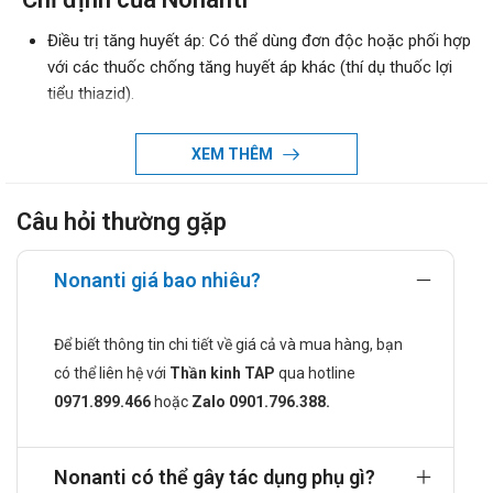
Điều trị tăng huyết áp: Có thể dùng đơn độc hoặc phối hợp
với các thuốc chống tăng huyết áp khác (thí dụ thuốc lợi
tiểu thiazid).
Nên dùng losartan cho người bệnh không dung nạp được
các chất ức chế ACE. Losartan đang được thử nghiệm
XEM THÊM
trong điều trị suy tim.
Đây là lợi điểm lớn của các loại đối kháng thụ thể
Câu hỏi thường gặp
angiotensin, nên cũng có thể dùng điều trị suy tim giống
như các chỉ định của thuốc ức chế ACE.
Nonanti giá bao nhiêu?
Chống chỉ định khi dùng Nonanti
Quá mẫn với losartan hoặc bất kỳ thành phần nào của chế
Để biết thông tin chi tiết về giá cả và mua hàng, bạn
phẩm.
có thể liên hệ với
Thần kinh TAP
qua hotline
Cách dùng và liều dùng của Nonanti
0971.899.466
hoặc
Zalo 0901.796.388.
Cách dùng:
Có thể uống losartan khi đói hay no.
Nonanti có thể gây tác dụng phụ gì?