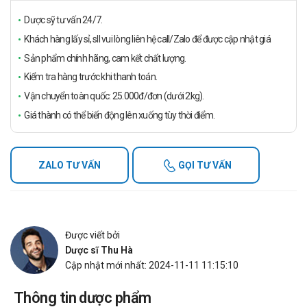
Dược sỹ tư vấn 24/7.
Khách hàng lấy sỉ, sll vui lòng liên hệ call/Zalo để được cập nhật giá
Sản phẩm chính hãng, cam kết chất lượng.
Kiểm tra hàng trước khi thanh toán.
Vận chuyển toàn quốc: 25.000đ/đơn (dưới 2kg).
Giá thành có thể biến động lên xuống tùy thời điểm.
ZALO TƯ VẤN
GỌI TƯ VẤN
Được viết bởi
Dược sĩ Thu Hà
Cập nhật mới nhất: 2024-11-11 11:15:10
Thông tin dược phẩm