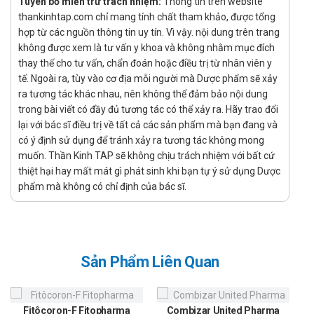
Tuyên bố miễn trừ trách nhiệm:
Thông tin trên website
Thuốc bổ sung kali hoặc muối thay thế chứa kali: Sử dụng
thankinhtap.com chỉ mang tính chất tham khảo, được tổng
đồng thời với Nonanti có thể làm tăng nồng độ kali trong
hợp từ các nguồn thông tin uy tín. Vì vậy. nội dung trên trang
máu, gây nguy hiểm cho tim mạch.
không được xem là tư vấn y khoa và không nhằm mục đích
Thuốc kháng viêm không steroid (NSAIDs) như ibuprofen,
thay thế cho tư vấn, chẩn đoán hoặc điều trị từ nhân viên y
naproxen: Có thể giảm hiệu quả hạ huyết áp của Nonanti
tế. Ngoài ra, tùy vào cơ địa mỗi người mà Dược phẩm sẽ xảy
ra tương tác khác nhau, nên không thể đảm bảo nội dung
và tăng nguy cơ suy giảm chức năng thận.
trong bài viết có đầy đủ tương tác có thể xảy ra. Hãy trao đổi
Lithium: Dùng cùng Nonanti có thể tăng nồng độ lithium
lại với bác sĩ điều trị về tất cả các sản phẩm mà bạn đang và
trong máu, dẫn đến ngộ độc lithium.
có ý định sử dụng để tránh xảy ra tương tác không mong
Rifampicin: Có thể làm giảm nồng độ Losartan trong máu,
muốn. Thần Kinh TAP sẽ không chịu trách nhiệm với bất cứ
giảm hiệu quả điều trị của Nonanti.
thiệt hại hay mất mát gì phát sinh khi bạn tự ý sử dụng Dược
Các lựa chọn thay thế Nonanti
phẩm mà không có chỉ định của bác sĩ.
Các thuốc như
Esseil-5
,
Dizantan
và
Akridol 12.5
đều là
những lựa chọn thay thế cho Nonanti trong điều trị tăng
huyết áp. Esseil-5 chứa Enalapril, một chất ức chế men
Sản Phẩm Liên Quan
chuyển angiotensin (ACE inhibitor), giúp giãn mạch và
giảm huyết áp. Dizantan có thành phần chính là
Candesartan, một ARB tương tự Losartan, hoạt động bằng
Fitôcoron-F Fitopharma
cách ngăn chặn tác động của angiotensin II lên thụ thể,
Combizar United Pharma