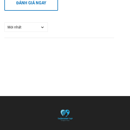
ĐÁNH GIÁ NGAY
béo trans và đường tinh luyện. Tránh uống rượu quá mức,
vì có thể tăng nguy cơ tổn thương gan khi kết hợp với
fluvastatin. Luôn tham khảo ý kiến bác sĩ hoặc chuyên gia
dinh dưỡng để có chế độ ăn phù hợp với tình trạng sức
khỏe cá nhân.