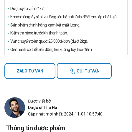
Dược sỹ tư vấn 24/7.
Khách hàng lấy sỉ, sll vui lòng liên hệ call/Zalo để được cập nhật giá
Sản phẩm chính hãng, cam kết chất lượng.
Kiểm tra hàng trước khi thanh toán.
Vận chuyển toàn quốc: 25.000đ/đơn (dưới 2kg).
Giá thành có thể biến động lên xuống tùy thời điểm.
ZALO TƯ VẤN
GỌI TƯ VẤN
Được viết bởi
Dược sĩ Thu Hà
Cập nhật mới nhất: 2024-11-01 10:57:40
Thông tin dược phẩm