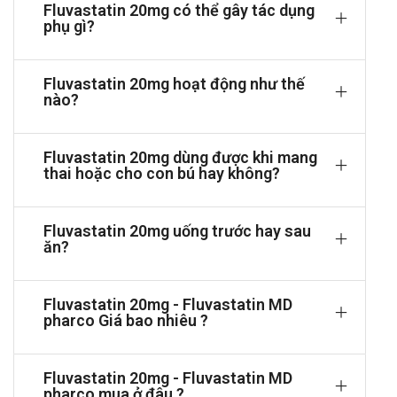
Fluvastatin 20mg có thể gây tác dụng
nguyên nhân. Có thai và nuôi con bú (xem Lúc có thai và
phụ gì?
Lúc nuôi con bú).
Cách dùng và liều dùng của Fluvastatin
Fluvastatin 20mg hoạt động như thế
20mg
nào?
Cách dùng:
Fluvastatin 20mg dùng được khi mang
Dùng bằng đường uống.
thai hoặc cho con bú hay không?
Liều dùng:
Trước khi bắt đầu điều trị bằng Fluvastatin sodium, bệnh
Fluvastatin 20mg uống trước hay sau
nhân nên thực hiện chế độ ăn kiêng có ít cholesterol. Chế
ăn?
độ ăn kiêng này nên được duy trì trong suốt thời gian điều
trị.
Liều khởi đầu được khuyến cáo là 40mg (1 viên Lescol
Fluvastatin 20mg - Fluvastatin MD
40mg) hoặc 80mg (1 viên Fluvastatin sodium 80mg) ngày
pharco Giá bao nhiêu ?
một lần.
Liều 20mg fluvastatin (1 viên 20mg) có thể đủ đối với
Fluvastatin 20mg - Fluvastatin MD
những trường hợp nhẹ. Liều khởi đầu nên được điều chỉnh
pharco mua ở đâu ?