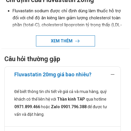
Fluvastatin sodium được chỉ định dùng làm thuốc hỗ trợ
đối với chế độ ăn kiêng làm giảm lượng cholesterol toàn
phần (total-C), cholesterol lipoprotein tỷ trọng thấp (LDL-
C), apolipoprotein B (apo-B) và triglycerid (TG) bị tăng cao
và đối với chứng tăng cholesterol lipoprotein tỷ trọng cao
XEM THÊM
(HDL-C) trên bệnh nhân tăng cholesterol huyết tiên phát
và loạn chuyển hóa lipid huyết hỗn hợp (Fredrickson loại
Câu hỏi thường gặp
IIa và IIb).
Fluvastatin sodium cũng được chỉ định làm chậm tiến
triển bệnh xơ vữa động mạch vành trên bệnh nhân tăng
Fluvastatin 20mg giá bao nhiêu?
cholesterol huyết tiên phát, bao gồm cả những loại bệnh
nhẹ, và bệnh tim do mạch vành.
Để biết thông tin chi tiết về giá cả và mua hàng, quý
Chống chỉ định khi dùng Fluvastatin
khách có thể liên hệ với
Thần kinh TAP
qua hotline
20mg
0971.899.466
hoặc
Zalo 0901.796.388
để được tư
vấn và đặt hàng.
Có tiền sử mẫn cảm với fluvastatin hoặc bất kỳ thành
phần nào của thuốc. Bệnh gan tiến triển, hoặc
transaminases huyết thanh tăng cao liên tục không rõ