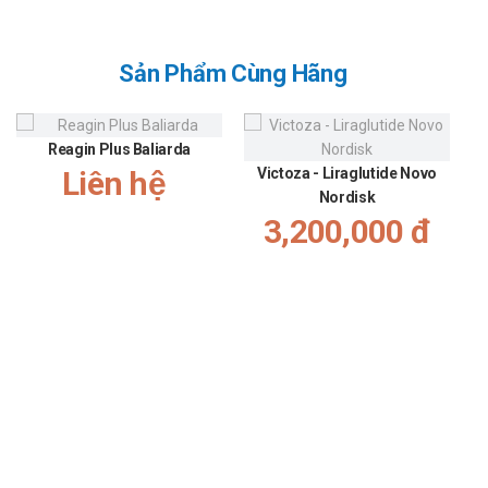
dùng thuốc không được khuyến cáo dùng trên nhóm
bệnh nhân này.
Tương tác
Sản Phẩm Cùng Hãng
Thức ăn: Không có sự khác biệt đáng kể về hiệu quả giảm
lipid khi dùng fluvastatin cùng bữa ăn tối hoặc sau bữa ăn
Reagin Plus Baliarda
4 giờ. Do fluvastatin không tương tác với enzyme CYP3A4,
Liên hệ
Victoza - Liraglutide Novo
nên không có tương tác với nước bưởi.
Nordisk
Chất gắn acid mật: Nên uống fluvastatin ít nhất 4 giờ sau
3,200,000 đ
khi dùng các resin như cholestyramine để tránh giảm hấp
thu do sự gắn kết thuốc.
Fibrates và niacin: Sử dụng đồng thời fluvastatin với
bezafibrate, gemfibrozil, ciprofibrate hoặc niacin không
ảnh hưởng đáng kể đến sinh khả dụng của các thuốc này.
Itraconazole và erythromycin: Dùng chung với các chất ức
chế CYP3A4 như itraconazole và erythromycin có tác
động tối thiểu đến sinh khả dụng của fluvastatin.
Cyclosporin: Trên bệnh nhân ghép thận, liều fluvastatin đến
40mg/ngày không làm tăng đáng kể sinh khả dụng khi