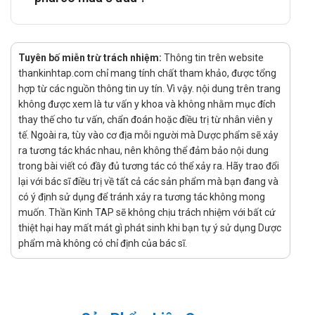
trên từng cá thể dựa trên đường cơ bản của nồng độ LDL-
C và mục tiêu được khuyến cáo của việc điều trị cần đạt
được.
Fluvastatin sodium có thể được dùng vào buổi tối hoặc
Tuyên bố miễn trừ trách nhiệm:
Thông tin trên website
trước lúc đi ngủ không liên quan đến bữa ăn, được nuốt cả
thankinhtap.com chỉ mang tính chất tham khảo, được tổng
viên với nước. Tác dụng hạ lipid tối đa đối với một liều
hợp từ các nguồn thông tin uy tín. Vì vậy. nội dung trên trang
không được xem là tư vấn y khoa và không nhằm mục đích
thuốc đạt được trong vòng 4 tuần. Liều nên được điều
thay thế cho tư vấn, chẩn đoán hoặc điều trị từ nhân viên y
chỉnh theo sự đáp ứng của bệnh nhân và việc điều chỉnh
tế. Ngoài ra, tùy vào cơ địa mỗi người mà Dược phẩm sẽ xảy
liều được thực hiện vào những khoảng cách 4 tuần hoặc
ra tương tác khác nhau, nên không thể đảm bảo nội dung
lâu hơn. Tác dụng điều trị của Fluvastatin sodium được
trong bài viết có đầy đủ tương tác có thể xảy ra. Hãy trao đổi
duy trì với việc dùng thuốc kéo dài.
lại với bác sĩ điều trị về tất cả các sản phẩm mà bạn đang và
Fluvastatin sodium có hiệu quả trong đơn trị liệu. Những
có ý định sử dụng để tránh xảy ra tương tác không mong
số liệu hiện nay ủng hộ về tính hiệu quả và an toàn của
muốn. Thần Kinh TAP sẽ không chịu trách nhiệm với bất cứ
fluvastatin trong điều trị kết hợp với với nicotinamid acid,
thiệt hại hay mất mát gì phát sinh khi bạn tự ý sử dụng Dược
cholestyramine, hoặc fibrates (xem Tương tác thuốc).
phẩm mà không có chỉ định của bác sĩ.
Trên bệnh nhân suy chức năng thận:
Fluvastatin được thải trừ qua gan, chỉ dưới 6% liều dùng
được bài tiết ra nước tiểu. Dược động học của
fluvastatin vẫn không đổi trên bệnh nhân suy thận từ