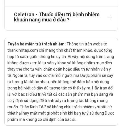
Trường hợp nặng, có thể lên tới 4g. Để dự phòng nhiễm
khuẩn trong phẫu thuật, tiêm tĩnh mạch một liều duy
Celetran - Thuốc điều trị bệnh nhiễm
nhất 1g từ 0,5 - 2 giờ trước khi mổ.
khuẩn nặng mua ở đâu ?
Trẻ em:
Liều dùng mỗi ngày 50 - 75mg/kg, tiêm một lần hoặc
chia đều làm 2 lần. Tổng liều không vượt quá 2g mỗi
Tuyên bố miễn trừ trách nhiệm:
Thông tin trên website
thankinhtap.com chỉ mang tính chất tham khảo, được tổng
ngày.
hợp từ các nguồn thông tin uy tín. Vì vậy. nội dung trên trang
Trong điều trị viêm màng não, liều khởi đầu là
không được xem là tư vấn y khoa và không nhằm mục đích
100mg/kg (không quá 4g). Sau đó tổng liều mỗi ngày
thay thế cho tư vấn, chẩn đoán hoặc điều trị từ nhân viên y
là 100mg/kg/ngày, ngày tiêm 1 lần. Thời gian điều trị
tế. Ngoài ra, tùy vào cơ địa mỗi người mà Dược phẩm sẽ xảy
ra tương tác khác nhau, nên không thể đảm bảo nội dung
thường từ 7 đến 14 ngày. Đôi với nhiễm khuẩn do
trong bài viết có đầy đủ tương tác có thể xảy ra. Hãy trao đổi
Streptococcus pyogenes, phải điều trị ít nhất 10 ngày.
lại với bác sĩ điều trị về tất cả các sản phẩm mà bạn đang và
Trẻ sơ sinh: 50mg/kg/ngày.
có ý định sử dụng để tránh xảy ra tương tác không mong
muốn. Thần Kinh TAP sẽ không chịu trách nhiệm với bất cứ
Suy thận và suy gan phối hợp: Điều chỉnh liều dựa theo kết
thiệt hại hay mất mát gì phát sinh khi bạn tự ý sử dụng Dược
quả kiểm tra các thông số trong máu. Khi hệ số thanh thải
phẩm mà không có chỉ định của bác sĩ.
creatinin đưới 10ml/phút, liều ceftriaxon không vượt quá