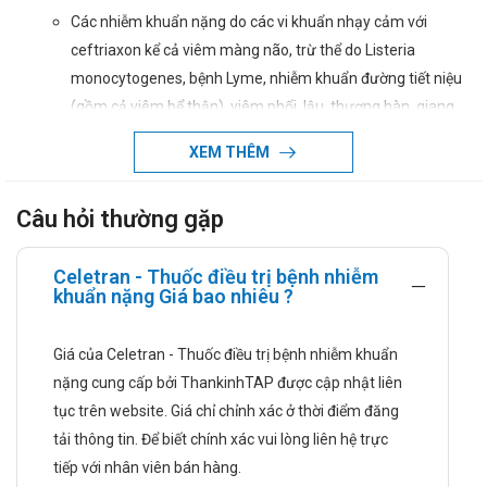
Các nhiễm khuẩn nặng do các vi khuẩn nhạy cảm với
ceftriaxon kể cả viêm màng não, trừ thể do Listeria
monocytogenes, bệnh Lyme, nhiễm khuẩn đường tiết niệu
(gồm cả viêm bể thận), viêm phối, lậu, thương hàn, giang
mai, nhiễm khuẩn huyết, nhiễm khuẩn xương và khớp,
XEM THÊM
nhiễm khuẩn da.
Dự phòng nhiễm khuẩn trong các phẫu thuật, nội soi can
Câu hỏi thường gặp
thiệp (như phẫu thuật âm đạo hoặc ổ bụng).
Hướng dẫn sử dụng
Celetran - Thuốc điều trị bệnh nhiễm
khuẩn nặng Giá bao nhiêu ?
Liều dùng và cách dùng:
Giá của Celetran - Thuốc điều trị bệnh nhiễm khuẩn
Liều dùng:
nặng cung cấp bởi ThankinhTAP được cập nhật liên
Người lớn:
tục trên website. Giá chỉ chỉnh xác ở thời điểm đăng
Liều thường dùng mỗi ngày từ 1 - 2g, tiêm một lần
tải thông tin. Để biết chính xác vui lòng liên hệ trực
(hoặc chia đều làm hai lần).
tiếp với nhân viên bán hàng.