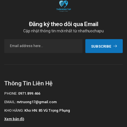
Bảo quản Celetran ở vị trí khô ráo, thoáng mát.
Nhà sản xuất
Đăng ký theo dõi qua Email
Tên: Nectar Lifescience Limited (Unit-VI)
Cập nhật thông tin mới nhất từ nhathuochapu
Xuất xứ: Ấn Độ
Số đăng ký
SUBSCRIBE
Để biết giá sỉ, lẻ sản phẩm Celetran (Hộp 1 lọ l) bạn có thể liên hệ
qua website:
ThanKinhTAP.com
hoặc liên hệ qua số điện thoại
hotline: Call/Zalo: 09017963288.
Nguồn: https://dichvucong.dav.gov.vn/
Thông Tin Liên Hệ
PHONE:
0971.899.466
EMAIL:
nvtruong17@gmail.com
KHO HÀNG:
Kho HN: 85 Vũ Trọng Phụng
Xem bản đồ