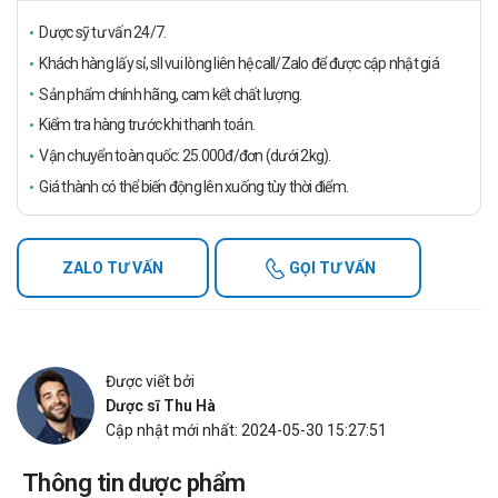
Dược sỹ tư vấn 24/7.
Khách hàng lấy sỉ, sll vui lòng liên hệ call/Zalo để được cập nhật giá
Sản phẩm chính hãng, cam kết chất lượng.
Kiểm tra hàng trước khi thanh toán.
Vận chuyển toàn quốc: 25.000đ/đơn (dưới 2kg).
Giá thành có thể biến động lên xuống tùy thời điểm.
ZALO TƯ VẤN
GỌI TƯ VẤN
Được viết bởi
Dược sĩ Thu Hà
Cập nhật mới nhất: 2024-05-30 15:27:51
Thông tin dược phẩm