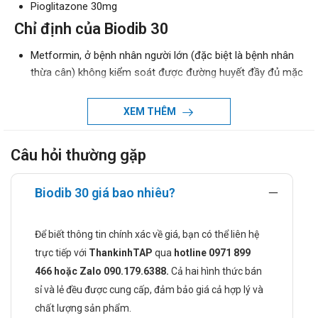
Pioglitazone 30mg
Chỉ định của Biodib 30
Metformin, ở bệnh nhân người lớn (đặc biệt là bệnh nhân
thừa cân) không kiểm soát được đường huyết đầy đủ mặc
dù đã dung nạp tối đa liều đơn trị liệu với metformin
Sulphonylurea, chỉ ở những bệnh nhân người lớn không
XEM THÊM
dung nạp metformin hoặc chống chỉ định metformin,
không kiểm soát được đường huyết đầy đủ mặc dù đã
Câu hỏi thường gặp
dung nạp tối đa liều đơn trị liệu với sulphonylurea.
Metformin và một sulphonylurea, ở bệnh nhân người lớn
(đặc biệt là bệnh nhân thừa cân) không kiểm soát đủ
Biodib 30 giá bao nhiêu?
đường huyết mặc dù điều trị bằng đường uống kép.
Chống chỉ định khi dùng Biodib 30
Để biết thông tin chính xác về giá, bạn có thể liên hệ
trực tiếp với
ThankinhTAP
qua
hotline 0971 899
Bệnh nhân mẫn cảm với bất kỳ thành phần nào của thuốc,
466 hoặc Zalo 090.179.6388.
Cả hai hình thức bán
kể cả dược chất và tá dược.
sỉ và lẻ đều được cung cấp, đảm bảo giá cả hợp lý và
Suy tim hoặc tiền sử suy tim (NYHA giai đoạn I đến IV)
Suy gan
chất lượng sản phẩm.