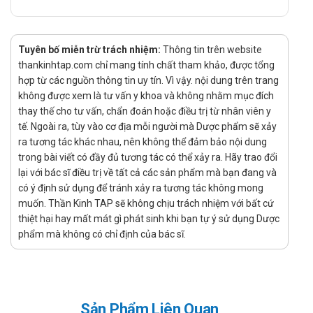
theo chỉ định của bác sĩ. Không sử dụng với số lượng lớn
hơn hoặc nhỏ hơn hoặc lâu hơn khuyến cáo.
Khi mới bắt đầu dùng thuốc Biodib bạn nên bắt đầu với
Tuyên bố miễn trừ trách nhiệm:
Thông tin trên website
một trong những liều thấp hơn 15 mg hoặc 30 mg một lần
thankinhtap.com chỉ mang tính chất tham khảo, được tổng
mỗi ngày.
hợp từ các nguồn thông tin uy tín. Vì vậy. nội dung trên trang
Nếu bạn đáp ứng tốt với liều ban đầu này, bạn có thể tăng
không được xem là tư vấn y khoa và không nhằm mục đích
dần lên đến 45 mg mỗi ngày một lần, theo hướng dẫn của
thay thế cho tư vấn, chẩn đoán hoặc điều trị từ nhân viên y
bác sĩ.
tế. Ngoài ra, tùy vào cơ địa mỗi người mà Dược phẩm sẽ xảy
ra tương tác khác nhau, nên không thể đảm bảo nội dung
Tương tác
trong bài viết có đầy đủ tương tác có thể xảy ra. Hãy trao đổi
lại với bác sĩ điều trị về tất cả các sản phẩm mà bạn đang và
Thuốc ức chế CYP2C8: Các thuốc như gemfibrozil (dùng
có ý định sử dụng để tránh xảy ra tương tác không mong
trong điều trị mỡ máu cao) có thể làm giảm sự chuyển
muốn. Thần Kinh TAP sẽ không chịu trách nhiệm với bất cứ
hóa của Pioglitazone, dẫn đến tăng nồng độ thuốc trong
thiệt hại hay mất mát gì phát sinh khi bạn tự ý sử dụng Dược
máu, dễ gây tác dụng phụ.
phẩm mà không có chỉ định của bác sĩ.
Thuốc lợi tiểu: Một số thuốc lợi tiểu, như furosemide, có
thể làm giảm hiệu quả của Pioglitazone trong việc kiểm
soát đường huyết, do chúng có thể gây mất cân bằng điện
giải và ảnh hưởng đến sự hoạt động của insulin.
Sản Phẩm Liên Quan
Thuốc kháng viêm không steroid (NSAIDs): Những thuốc