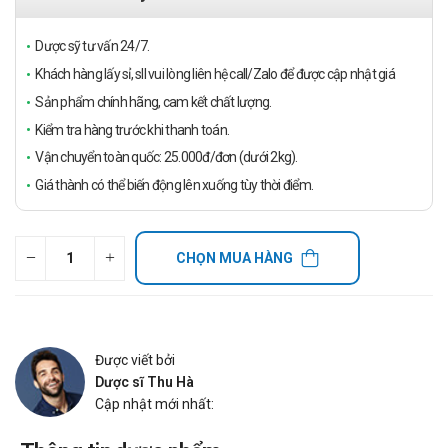
Dược sỹ tư vấn 24/7.
Khách hàng lấy sỉ, sll vui lòng liên hệ call/Zalo để được cập nhật giá
Sản phẩm chính hãng, cam kết chất lượng.
Kiểm tra hàng trước khi thanh toán.
Vận chuyển toàn quốc: 25.000đ/đơn (dưới 2kg).
Giá thành có thể biến động lên xuống tùy thời điểm.
CHỌN MUA HÀNG
Được viết bởi
Dược sĩ Thu Hà
Cập nhật mới nhất: