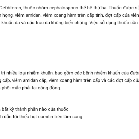
 Cefditoren, thuộc nhóm cephalosporin thế hệ thứ ba. Thuốc được sử
ọng, viêm amidan, viêm xoang hàm trên cấp tính, đợt cấp của viêm
 khuẩn da và cấu trúc da không biến chứng. Việc sử dụng thuốc cần 
trị nhiều loại nhiễm khuẩn, bao gồm các bệnh nhiễm khuẩn của đường
g cấp, viêm amidan cấp, viêm xoang hàm trên cấp và các đợt cấp củ
m phổi mắc phải tại cộng đồng.
 bất kỳ thành phần nào của thuốc.
 dẫn tới thiếu hụt carnitin trên lâm sàng.