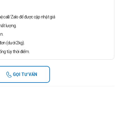
n hệ call/Zalo để được cập nhật giá
ất lượng.
n.
ơn (dưới 2kg).
ống tùy thời điểm.
GỌI TƯ VẤN