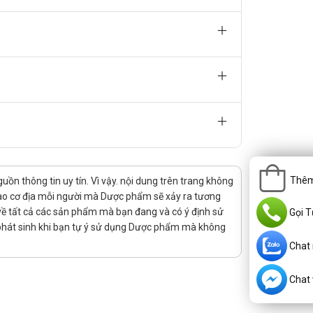
khuẩn đường hô hấp và nhiễm khuẩn da.
 các chất kích thích trong quá trình dùng thuốc để
 và tăng cường hệ miễn dịch.
Thêm
n thông tin uy tín. Vì vậy. nội dung trên trang không
 vào cơ địa mỗi người mà Dược phẩm sẽ xảy ra tương
rị về tất cả các sản phẩm mà bạn đang và có ý định sử
Gọi T
 phát sinh khi bạn tự ý sử dụng Dược phẩm mà không
Chat
Chat v