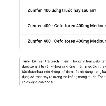
Arme-Xime 400
: Kháng sinh chứa Cefixime, thuộc 
Zumfen 400 uống trước hay sau ăn?
Lời khuyên về dinh dưỡng
Khi sử dụng Zumfen 400, nên dùng thuốc cùng bữa ăn
Zumfen 400 - Cefditoren 400mg Medisun
giảm nguy cơ tác dụng phụ. Bổ sung đủ nước và duy 
Zumfen 400 - Cefditoren 400mg Medisun
Tuyên bố miễn trừ trách nhiệm:
Thông tin trên website 
được xem là tư vấn y khoa và không nhằm mục đích thay t
tác khác nhau, nên không thể đảm bảo nội dung trong bài v
dụng để tránh xảy ra tương tác không mong muốn. Thần K
có chỉ định của bác sĩ.