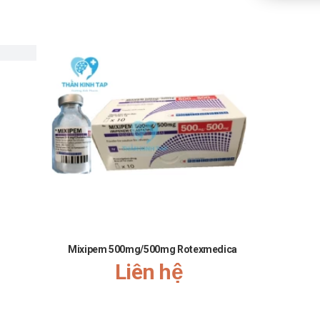
Mixipem 500mg/500mg Rotexmedica
Cerixon i
Liên hệ