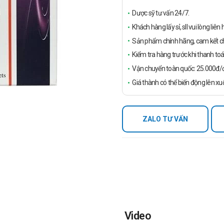
Dược sỹ tư vấn 24/7.
Khách hàng lấy sỉ, sll vui lòng liê
Sản phẩm chính hãng, cam kết ch
Kiểm tra hàng trước khi thanh toá
Vận chuyển toàn quốc: 25.000đ/đ
Giá thành có thể biến động lên xu
ZALO TƯ VẤN
Video