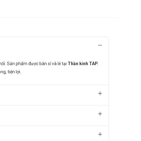
ối. Sản phẩm được bán sỉ và lẻ tại
Thần kinh TAP.
, tiện lợi.
ọng khi kết hợp.
uả của Cefditoren, nên tránh dùng cùng lúc.
ả điều trị.
uẩn nhạy cảm.