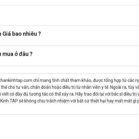
nhóm cephalosporin thế hệ thứ ba, được dùng trong điều trị nhiễm 
 để tăng cường hấp thu và hiệu quả điều trị. Tránh tiêu thụ rượu và
 Giá bao nhiêu ?
trì chế độ ăn cân đối, giàu dinh dưỡng để hỗ trợ quá trình hồi phục
 mua ở đâu ?
thankinhtap.com chỉ mang tính chất tham khảo, được tổng hợp từ các nguồ
hế cho tư vấn, chẩn đoán hoặc điều trị từ nhân viên y tế. Ngoài ra, tùy
iết có đầy đủ tương tác có thể xảy ra. Hãy trao đổi lại với bác sĩ điều t
inh TAP sẽ không chịu trách nhiệm với bất cứ thiệt hại hay mất mát gì