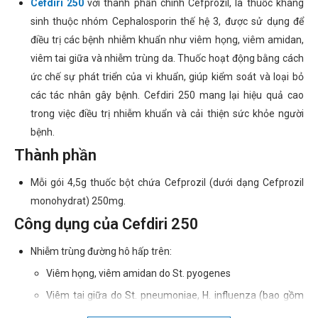
Cefdiri 250
với thành phần chính Cefprozil, là thuốc kháng
sinh thuộc nhóm Cephalosporin thế hệ 3, được sử dụng để
điều trị các bệnh nhiễm khuẩn như viêm họng, viêm amidan,
viêm tai giữa và nhiễm trùng da. Thuốc hoạt động bằng cách
ức chế sự phát triển của vi khuẩn, giúp kiểm soát và loại bỏ
các tác nhân gây bệnh. Cefdiri 250 mang lại hiệu quả cao
trong việc điều trị nhiễm khuẩn và cải thiện sức khỏe người
bệnh.
Thành phần
Mỗi gói 4,5g thuốc bột chứa Cefprozil (dưới dạng Cefprozil
monohydrat) 250mg.
Công dụng của Cefdiri 250
Nhiễm trùng đường hô hấp trên:
Viêm họng, viêm amidan do St. pyogenes
Viêm tai giữa do St. pneumoniae, H. influenza (bao gồm
cả chủng sinh ra beta-lactamase), và Moraxella