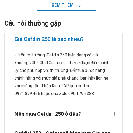
XEM THÊM
(Branhamella) catarrhalis (bao gồm chủng sinh beta-
lactamase).
Câu hỏi thường gặp
Viêm xoang cấp do: St. pneumoniae, H. influenzae (bao
gồm cả chủng sinh ra beta-lactamase), và Moraxella
Giá Cefdiri 250 là bao nhiêu?
(branhamella) catarrhalis (bao gồm chủng sinh -
lactamase).
- Trên thị trường, Cefdiri 250 hiện đang có giá
Nhiễm trùng đường hô hấp dưới:
khoảng 200.000 đ Giá này có thể sẽ được điều chỉnh
Nhiễm trùng thứ cấp trong trường hợp bị viêm phế quản
lại cho phù hợp với thị trường. Để mua được hàng
cấp hoặc đợt cấp của viêm phế quản mãn do St.
chính hãng với mức giá phải chăng, bạn hãy liên hệ
pneumoniae, H. influenza (bao gồm cả chủng sinh ra
với chúng tôi - Thần Kinh TAP qua hotline
beta-lactamase), và Moraxella (branhamella) catarrhalis
0971.899.466 hoặc qua Zalo 090.179.6388.
(bao gồm chủng sinh beta-lactamase).
Nhiễm trùng da và mô mềm:
Nên mua Cefdiri 250 ở đâu?
Nhiễm trùng da và cấu trúc không biến chứng do St.
aureus (bao gồm chủng sinh penicillinase) và St.
pyogenes. Cần tiến hành phẫu thuật với những trường