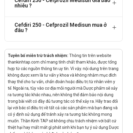
Cefdiri 250 - Cefprozil Medisun Giá bao
hợp bị áp xe.
nhiêu ?
Hướng dẫn sử dụng
Cefdiri 250 - Cefprozil Medisun mua ở
Liều dùng và cách dùng:
đâu ?
Dùng bằng đường uống. Gói bột thuốc hòa vào khoảng 30ml
nước mỗi gói. Khuấy đều và uống luôn.
Viêm phế quản: 500mg mỗi 12 giờ trong 10 ngày. Viêm bàng
Tuyên bố miễn trừ trách nhiệm:
Thông tin trên website
quang: 500mg mỗi 24 giờ trong 3-7 ngày.
thankinhtap.com chỉ mang tính chất tham khảo, được tổng
Viêm tai giữa: 500mg mỗi 24 giờ trong 5-10 ngày.
hợp từ các nguồn thông tin uy tín. Vì vậy. nội dung trên trang
không được xem là tư vấn y khoa và không nhằm mục đích
Viêm phổi mắc phải ở cộng đồng, không phải nhập viện điều
thay thế cho tư vấn, chẩn đoán hoặc điều trị từ nhân viên y
trị: 500mg mỗi 12 giờ trong 7-21 ngày, tùy theo tính chất và
tế. Ngoài ra, tùy vào cơ địa mỗi người mà Dược phẩm sẽ xảy
mức độ nghiêm trọng của bệnh viêm phổi.
ra tương tác khác nhau, nên không thể đảm bảo nội dung
trong bài viết có đầy đủ tương tác có thể xảy ra. Hãy trao đổi
Viêm bể thận không biến chứng: 500mg mỗi 12-24 giờ trong
lại với bác sĩ điều trị về tất cả các sản phẩm mà bạn đang và
14 ngày.
có ý định sử dụng để tránh xảy ra tương tác không mong
Viêm xoang: 250 - 500mg mỗi 12 giờ trong 10 ngày. Nhiễm
muốn. Thần Kinh TAP sẽ không chịu trách nhiệm với bất cứ
trùng da và cấu trúc dưới da: 250 - 500mg mỗi 12 giờ trong 10
thiệt hại hay mất mát gì phát sinh khi bạn tự ý sử dụng Dược