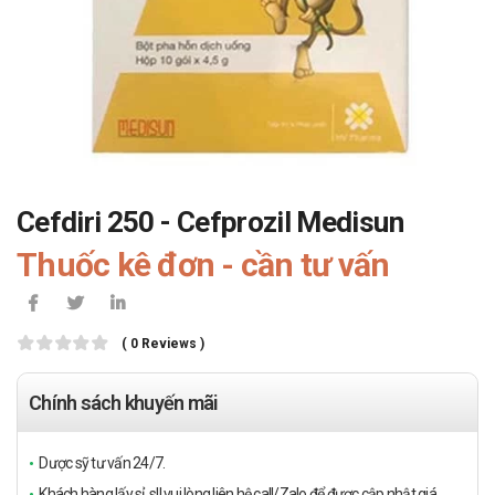
Cefdiri 250 - Cefprozil Medisun
Thuốc kê đơn - cần tư vấn
( 0 Reviews )
Chính sách khuyến mãi
Dược sỹ tư vấn 24/7.
Khách hàng lấy sỉ, sll vui lòng liên hệ call/Zalo để được cập nhật giá