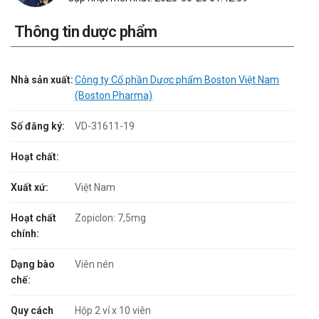
Thông tin dược phẩm
Nhà sản xuất:
Công ty Cổ phần Dược phẩm Boston Việt Nam
(Boston Pharma)
Số đăng ký:
VD-31611-19
Hoạt chất:
Xuất xứ:
Việt Nam
Hoạt chất
Zopiclon: 7,5mg
chính:
Dạng bào
Viên nén
chế:
Quy cách
Hộp 2 vỉ x 10 viên