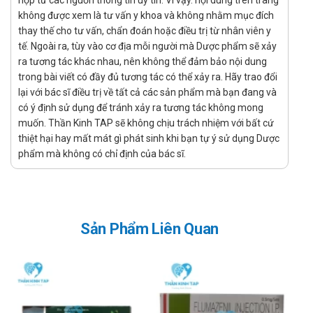
kịp thời.
không được xem là tư vấn y khoa và không nhằm mục đích
Chống chỉ định
thay thế cho tư vấn, chẩn đoán hoặc điều trị từ nhân viên y
tế. Ngoài ra, tùy vào cơ địa mỗi người mà Dược phẩm sẽ xảy
Zopiboston 7,5mg Boston Pharma chống chỉ định dùng trong
ra tương tác khác nhau, nên không thể đảm bảo nội dung
trong bài viết có đầy đủ tương tác có thể xảy ra. Hãy trao đổi
trường hợp sau:
lại với bác sĩ điều trị về tất cả các sản phẩm mà bạn đang và
Quá mẫn cảm với bất kỳ thành phần nào của thuốc.
có ý định sử dụng để tránh xảy ra tương tác không mong
Người suy nhược cơ.
muốn. Thần Kinh TAP sẽ không chịu trách nhiệm với bất cứ
thiệt hại hay mất mát gì phát sinh khi bạn tự ý sử dụng Dược
Suy hô hấp nghiêm trọng, suy hô hấp nặng.
phẩm mà không có chỉ định của bác sĩ.
Hội chứng ngưng thở khi mức độ nghiêm trọng.
Suy gan nặng.
Tác dụng phụ của Zopiboston 7,5mg
Sản Phẩm Liên Quan
Boston Pharma
Khi dùng Zopiboston 7,5mg Boston Pharma có thể gây một
số tác dụng không muốn:
Hệ thống miễn dịch: