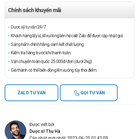
Chính sách khuyến mãi
Dược sỹ tư vấn 24/7.
Khách hàng lấy sỉ, sll vui lòng liên hệ call/Zalo để được cập nhật giá
Sản phẩm chính hãng, cam kết chất lượng.
Kiểm tra hàng trước khi thanh toán.
Vận chuyển toàn quốc: 25.000đ/đơn (dưới 2kg).
Giá thành có thể biến động lên xuống tùy thời điểm.
ZALO TƯ VẤN
GỌI TƯ VẤN
Được viết bởi
Dược sĩ Thu Hà
Cập nhật mới nhất: 2023-06-25 01:42:09