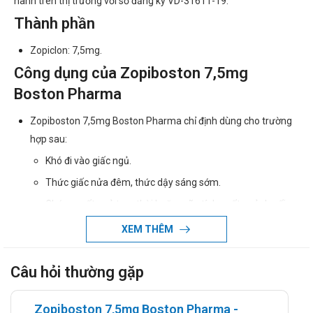
hành trên thị trường với số đăng ký VD-31611-19.
Thành phần
Zopiclon: 7,5mg.
Công dụng của Zopiboston 7,5mg
Boston Pharma
Zopiboston 7,5mg Boston Pharma chỉ định dùng cho trường
hợp sau:
Khó đi vào giấc ngủ.
Thức giấc nửa đêm, thức dậy sáng sớm.
Chứng mất ngủ tạm thời hoặc mãn tính, mất ngủ do rối
loạn tầm thần.
XEM THÊM
Trường hợp mất ngủ gây suy ngược hay căng thẳng
nghiêm trọng cho bệnh nhân.
Câu hỏi thường gặp
Hướng dẫn sử dụng
Zopiboston 7,5mg Boston Pharma -
Liều dùng của Zopiboston 7,5mg Boston Pharma: