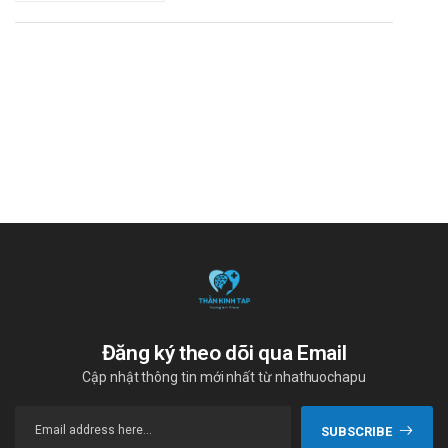
Tương tác
Rượu, thuốc ức chế thần kinh trung ương.
Giảm liều khi dùng đồng thời benzodiazepin, erythromycin,
clarithromycin, ketoconazole, itraconazole, ritonavir.
Tăng liều khi dùng đồng thời rifampicin, carmabazepin,
phenobarbital, phenytoin.
Lời khuyên an toàn khi dùng Zopiboston
7,5mg Boston Pharma
Thai kỳ:
Thuốc không dành cho phụ nữ đang mang thai.
Cho con bú:
Đăng ký theo dõi qua Email
Cẩn trọng khi sử dụng trong thời kỳ cho con bú.
Cập nhật thông tin mới nhất từ nhathuochapu
Lái xe và vận hành máy móc:
Thuốc ảnh hưởng đến khả năng lái xe và vận hành máy
SUBSCRIBE