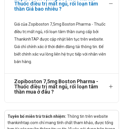
Thuốc điều trị mất ngủ, rối loạn tâm
thần Giá bao nhiêu ?
Không khuyến cáo dùng thuốc kéo dài. Nên sử dụng liều
thấp nhất có hiệu quả.
Giá của Zopiboston 7,5mg Boston Pharma - Thuốc
Người lớn:
điều trị mất ngủ, rối loạn tâm thần cung cấp bởi
Uống 1 viên (7,5mg) vào buổi tối trước khi đi ngủ.
ThankinhTAP được cập nhật liên tục trên website.
Người cao tuổi, bệnh nhân suy giảm chức năng gan/ thận,
Giá chỉ chỉnh xác ở thời điểm đăng tải thông tin. Để
suy hô hấp mãn tính:
biết chính xác vui lòng liên hệ trực tiếp với nhân viên
Dùng với liều thấp: Uống 3,75mg/ngày.
bán hàng.
Liều chuẩn 7,5mg có thể được sử dụng khi cần, tùy
thuộc vào hiệu quả và khả năng dung nạp của từng
Zopiboston 7,5mg Boston Pharma -
người.
Thuốc điều trị mất ngủ, rối loạn tâm
thần mua ở đâu ?
Cách dùng:
Thuốc dùng đường uống.
Quá liều:
Tuyên bố miễn trừ trách nhiệm:
Thông tin trên website
Nếu thấy bản thân đã sử dụng quá liều cần thông báo cho
thankinhtap.com chỉ mang tính chất tham khảo, được tổng
bác sĩ hoặc đến cơ sở y tế gần nhất để theo dõi và điều trị
hợp từ các nguồn thông tin uy tín. Vì vậy. nội dung trên trang