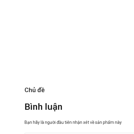
Lái xe và vận hành máy móc:
Không lái xe và điều khiển máy móc do thuốc 
Cách bảo quản
Bảo quản thuốc Zanobapine ở nơi khô ráo, nhiệt độ
Nhà sản xuất
Tên: Mepro Pharmaceuticals Pvt. Ltd.
Xuất xứ: Ấn Độ
Để biết giá sỉ, lẻ thuốc Zanobapine (Hộp 10 vỉ x 10 viên) b
Nguồn: dichvucong.dav.gov.vn.
Chủ đề
Bình luận
Bạn hãy là người đầu tiên nhận xét về sản phẩm này