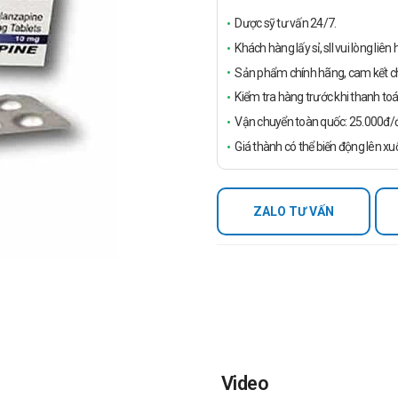
Dược sỹ tư vấn 24/7.
Khách hàng lấy sỉ, sll vui lòng liê
Sản phẩm chính hãng, cam kết ch
Kiểm tra hàng trước khi thanh toá
Vận chuyển toàn quốc: 25.000đ/đ
Giá thành có thể biến động lên xu
ZALO TƯ VẤN
Video