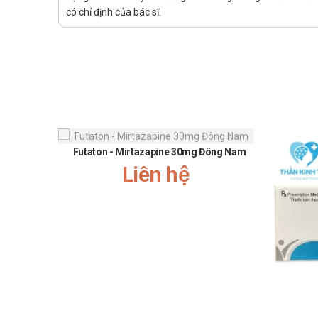
có chỉ định của bác sĩ.
Phổ biến (>10%): tim đập nhanh, bồn chồn, loạn 
Di chứng (<2%): co giật, suy hô hấp, rối loạn hu
Đã có dữ liệu về tử vong khi quá liều thuốc Za
Xử trí quá liều thuốc Zanobapine 10mg như sau:
Quá liều Zanobapine 10mg không có thuốc đặc t
Không gây nôn.
Dùng các biện pháp thông thường: rửa dạ dày, 
Điều trị triệu chứng, theo dõi nghiêm ngặt.
Futaton - Mirtazapine 30mg Đông Nam
Chống chỉ định
Liên hệ
Thuốc Zanobapine không được sử dụng trong các trường 
Mẫn cảm với các chất cấu thành có trong thuốc Z
Không dùng Zanobapine đường tiêm cho đối tượng: 
Tác dụng phụ của thuốc Zanobapin
Thuốc Zanobapine 10mg có ADR nhẹ và chỉ lướt qua: 
Thông báo cho bác sĩ các bất thường gặp phải sau