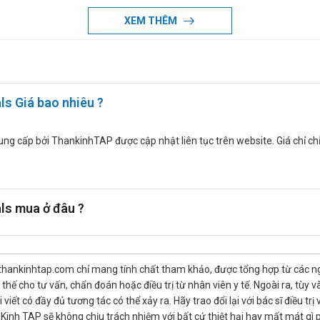
XEM THÊM
/ngày theo lâm sàng
ần xem xét với người > 65 tuổi có kèm các thông số bất thường
s Giá bao nhiêu ?
cẩn thận khi thêm liều
cấp bởi ThankinhTAP được cập nhật liên tục trên website. Giá chỉ chỉnh 
hau
yển hóa Zanobapine (nữ, người già, không hút thuốc)
s mua ở đâu ?
ng ngay sau khi thuốc tan hết.
thankinhtap.com chỉ mang tính chất tham khảo, được tổng hợp từ các nguồ
hế cho tư vấn, chẩn đoán hoặc điều trị từ nhân viên y tế. Ngoài ra, tùy
iết có đầy đủ tương tác có thể xảy ra. Hãy trao đổi lại với bác sĩ điều t
inh TAP sẽ không chịu trách nhiệm với bất cứ thiệt hại hay mất mát gì