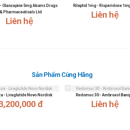
 - Olanzapine 5mg Akums Drugs
Rileptid 1mg - Risperidone 1m
gưng sử dụng Zanobapine ngay.
& Pharmaceuticals Ltd
Liên hệ
Liên hệ
 rối loạn huyết áp, người có bệnh về tim.
n tiền sử động kinh.
 bệnh gan, có dấu hiệu suy gan.
ine
Sản Phẩm Cùng Hãng
ơng
za - Liraglutide Novo Nordisk
Redomuc 30 - Ambroxol Bani
i kháng dopamin
3,200,000 đ
Liên hệ
 các thời kỳ này.