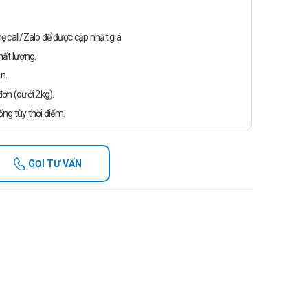
n hệ call/Zalo để được cập nhật giá
ất lượng.
n.
ơn (dưới 2kg).
ống tùy thời điểm.
GỌI TƯ VẤN