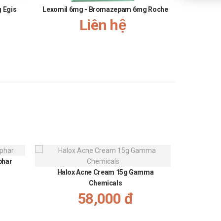
g Egis
Lexomil 6mg - Bromazepam 6mg Roche
Garnot
Liên hệ
phar
Gel giảm
Halox Acne Cream 15g Gamma
Chemicals
58,000 đ