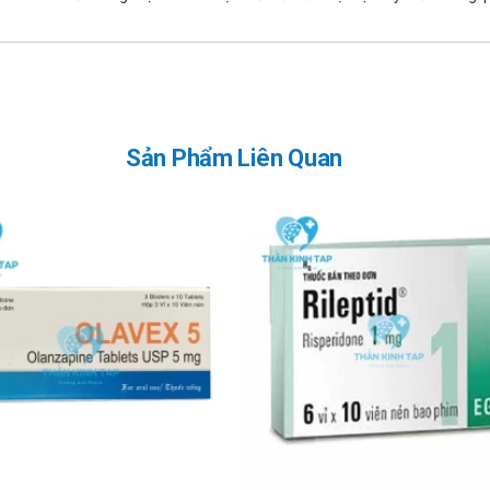
ngôn, triệu chứng ngoại tháp, giảm ý thức.
yết áp, hội chứng thần kinh ác tính do sử dụng thuốc an thần.
nobapine là 450mg, nhưng cũng có số liệu sống sót khi dùng Olanzapi
rị.
Sản Phẩm Liên Quan
uống than hoạt (giảm 50-60% nồng độ thuốc trong máu).
hợp:
anobapine 10mg.
hạ áp nặng, nhồi máu cơ tim cấp, mới phẫu thuật tim, tim đập chậ
e 10mg Mepro Pharmaceuticals
buồn ngủ, khó phát âm, quá mẫn, nổi nhọt, rối loạn nhịp tim, bí tiể
 khi uống Zanobapine 10mg để được hỗ trợ sớm nhất.