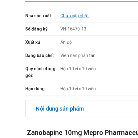
Nhà sản xuất:
Chưa cập nhật
Số đăng ký:
VN-16470-13
Xuất xứ:
Ấn Độ
Dạng bào chế:
Viên nén phân tán
Quy cách đóng
Hộp 10 vỉ x 10 viên
gói:
Hạn dùng:
Hộp 10 vỉ x 10 viên
Nội dung sản phẩm
Zanobapine 10mg Mepro Pharmaceuti