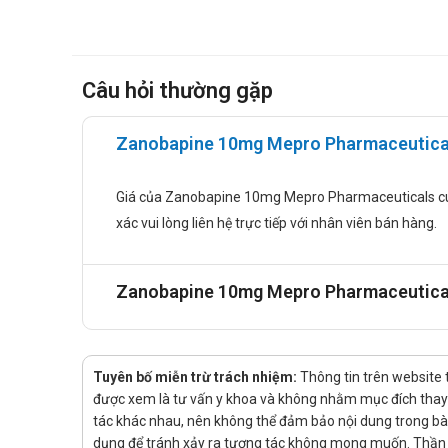
Khởi đầu: 5-10 mg/ngày.
Về sau: điều chỉnh từ từ mỗi 7 ngày với 5mg/kg
Tăng cao nhất là 10mg/ngày
Câu hỏi thường gặp
Cao tuổi
Không dùng Zanobapine khởi đầu là 5mg nhưng c
Zanobapine 10mg Mepro Pharmaceutical
Suy thận/Suy gan
Nên dùng Zanobapine liều ban đầu là 5mg/ngày, 
Giá của Zanobapine 10mg Mepro Pharmaceuticals cung 
Hút thuốc/ Không hút thuốc
xác vui lòng liên hệ trực tiếp với nhân viên bán hàng.
Liều khởi đầu thuốc Zanobapine tương đương n
Cân nhắc liều đầu thấp với nhân tố cản trở chu
Cẩn thận khi thêm liều
Zanobapine 10mg Mepro Pharmaceutical
Cách dùng:
Có thể không dùng Zanobapine cùng bữa ăn.
Pha thuốc Zanobapine 10mg với 5ml nước nguội, uố
Tuyên bố miễn trừ trách nhiệm:
Thông tin trên website 
Quá liều:
được xem là tư vấn y khoa và không nhằm mục đích thay t
tác khác nhau, nên không thể đảm bảo nội dung trong bài v
dụng để tránh xảy ra tương tác không mong muốn. Thần K
Biểu hiện: