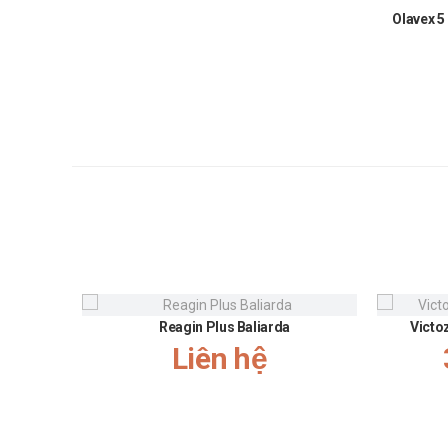
Cảnh báo khi sử dụng
Olavex 5
Khi thấy hội chứng thần kinh ác tính nặng thêm, n
Thận trọng khi dùng Zanobapine 10mg cho bệnh nhân
Thận trọng khi dùng Zanobapine 10mg cho bệnh nhâ
Cần cẩn trọng khi dùng Zanobapine 10mg cho người
Tương tác
Olanzapine - Lamotrigine: Giảm nồng độ Lamotrigine
Olanzapine - Ethanol: Tăng hiệu quả an thần của Olanzap
Olanzapine - Levodopa: Giảm hiệu quả của Levodopa
Olanzapine - Valproic acid: Tăng nồng độ Valproic acid
Olanzapine - Benzodiazepine: Độc cho thần kinh trung ư
Reagin Plus Baliarda
Victo
Olanzapine - Đối kháng dopamin: Giảm hiệu quả thuốc đố
Liên hệ
Lời khuyên an toàn
Thai kỳ & cho con bú:
Không khuyến nghị dùng thuốc Zanobapine trong