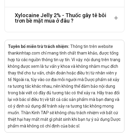
trong vài phút, sau đó bơm phần thuốc còn lại.
Xylocaine Jelly 2% - Thuốc gây tê bôi
Khi mức độ gây tê là thực sự quan trọng, ví dụ trong quá trình
trơn bề mặt mua ở đâu ?
thăm dò bằng ống thông hoặc soi bàng quang, một lượng lớn
thuốc (ví dụ 30 - 40 ml = 600 - 800 mg lidocaine
hydrochloride) có thể được bơm thành 3 - 4 phân liều và để
Tuyên bố miễn trừ trách nhiệm:
Thông tin trên website
thuốc tác dụng trong vòng 10 phút trước khi đưa dụng cụ vào.
thankinhtap.com chỉ mang tính chất tham khảo, được tổng
Thuốc được bơm vào bàng quang cũng có hiệu lực cho các
hợp từ các nguồn thông tin uy tín. Vì vậy. nội dung trên trang
thủ thuật tại chỗ.
không được xem là tư vấn y khoa và không nhằm mục đích
Gây tê bề mặt niệu đạo ở người nữ trưởng thành: Bơm 5 -
thay thế cho tư vấn, chẩn đoán hoặc điều trị từ nhân viên y
tế. Ngoài ra, tùy vào cơ địa mỗi người mà Dược phẩm sẽ xảy
10ml (= 100 - 200 mg lidocaine hydrochloride) thuốc thành
ra tương tác khác nhau, nên không thể đảm bảo nội dung
từng phân liều nhỏ để làm đầy niệu đạo. Để đạt hiệu quả gây
trong bài viết có đầy đủ tương tác có thể xảy ra. Hãy trao đổi
tê đầy đủ, cần đợi vài phút trước khi thực hiện thủ thuật niệu
lại với bác sĩ điều trị về tất cả các sản phẩm mà bạn đang và
đạo.
có ý định sử dụng để tránh xảy ra tương tác không mong
Nội soi: Bơm liều 10 - 20 ml (= 200 - 400 mg lidocaine
muốn. Thần Kinh TAP sẽ không chịu trách nhiệm với bất cứ
thiệt hại hay mất mát gì phát sinh khi bạn tự ý sử dụng Dược
hydrochloride) đủ để giảm đau và có thể sử dụng một lượng
phẩm mà không có chỉ định của bác sĩ.
nhỏ để bôi trơn dụng cụ. Khi sử dụng phối hợp với các chế