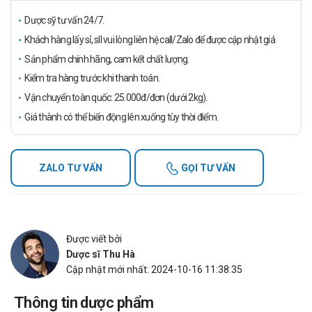
Dược sỹ tư vấn 24/7.
Khách hàng lấy sỉ, sll vui lòng liên hệ call/Zalo để được cập nhật giá
Sản phẩm chính hãng, cam kết chất lượng.
Kiểm tra hàng trước khi thanh toán.
Vận chuyển toàn quốc: 25.000đ/đơn (dưới 2kg).
Giá thành có thể biến động lên xuống tùy thời điểm.
ZALO TƯ VẤN
GỌI TƯ VẤN
Được viết bởi
Dược sĩ Thu Hà
Cập nhật mới nhất: 2024-10-16 11:38:35
Thông tin dược phẩm