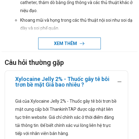
catheter, thăm dò bằng ống thông và các thủ thuật khác ở
niệu đạo.
Khoang mũi và họng trong các thủ thuật nội soi như soi dạ
dày và soi phế quản.
Trong soi hậu môn và trực tràng.
XEM THÊM
Đặt nội khí quản.
Điều trị triệu chứng đau do viêm bàng quang và viêm niệu
Câu hỏi thường gặp
đạo. Giảm đau sau khi cắt bao quy đầu ở trẻ em.
Hướng dẫn sử dụng
Xylocaine Jelly 2% - Thuốc gây tê bôi
trơn bề mặt Giá bao nhiêu ?
Trẻ em dưới 12 tuổi, liều sử dụng không vượt quá 6 mg/kg.
Không dùng quá 4 liều trong vòng 24 giờ.
Giá của Xylocaine Jelly 2% - Thuốc gây tê bôi trơn bề
Gây tê niệu đạo: Gây tê bề mặt niệu đạo ở nam giới trưởng
mặt cung cấp bởi ThankinhTAP được cập nhật liên
thành: Liều cần thiết đủ giảm đau là 20 ml (= 400 mg lidocaine
tục trên website. Giá chỉ chỉnh xác ở thời điểm đăng
hydrochloride). Bơm thuốc chậm cho đến khi bệnh nhân có
tải thông tin. Để biết chính xác vui lòng liên hệ trực
cảm giác căng hoặc cho đến khi đã bơm được nửa ống thuốc
tiếp với nhân viên bán hàng.
(10 ml = 200 mg lidocaine hydrochloride). Kẹp vành dương vật